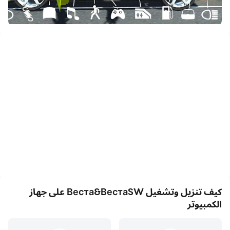
جرّب اختبارًا مجانيًا للسيارات الشهيرة ثلاثية الأبعاد. أصبح سائق
WEST سيدان أو WEST wagon واللعب مع أصدقائك. قارن
سيارتين واختر الخيار الأفضل لنفسك. الآن يمكنك القيادة ،
والانجراف وتشعر وكأنك في سيارة حقيقية مجانًا.
اللعبة لها وضعان:
1. المدينة. في وضع المدينة ، تصبح عضوًا في حركة المرور على
الطرق.
2. مدينة (الوضع عبر الإنترنت). رحلة مجانية في المدينة مع لاعبين
من جميع أنحاء العالم.
كيف تنزيل وتشغيل Веста&ВестаSW على جهاز
الكمبيوتر