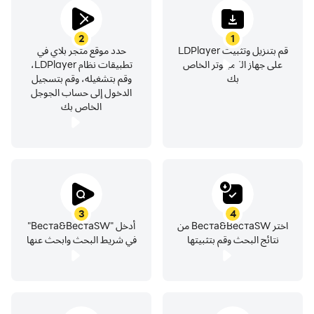
*** ملامح اللعبة ***
- مجاني تماما!
1
2
قم بتنزيل وتثبيت LDPlayer
حدد موقع متجر بلاي في
على جهاز الكمبيوتر الخاص
تطبيقات نظام LDPlayer،
- لعبة ديناميكية رائعة مع الحصول على متعة لانهائية.
بك
وقم بتشغيله، وقم بتسجيل
الدخول إلى حساب الجوجل
الخاص بك
- نموذج سيارة مفصل وتفاعلي بالكامل مع صالون.
- إدارة السيارات من الشخص الأول والثالث.
- أوضاع متعددة اللاعبين وركوب مجاني.
3
4
- الأضرار التي لحقت السيارة.
اختر Веста&ВестаSW من
أدخل "Веста&ВестаSW"
نتائج البحث وقم بتثبيتها
في شريط البحث وابحث عنها
- البساطة واختيار سيارة التحكم.
- خريطة مثيرة للاهتمام للمدينة الحضرية والمناطق المحيطة بها.