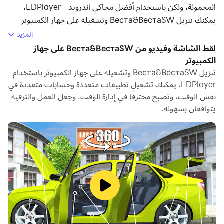
المحمولة، ولكن باستخدام أفضل محاكي اندرويد - LDPlayer،
يمكنك تنزيل Веста&ВестаSW وتشغيله على جهاز الكمبيوتر
الخاص بك.
المزيد
لقط الشاشة وفيديو من Веста&ВестаSW على جهاز
تشغيل Веста&ВестаSW على جهاز الكمبيوتر، يمكنك التصفح
الكمبيوتر
بوضوح على شاشة كبيرة، كما أن التحكم في التطبيقات باستخدام
تنزيل Веста&ВестаSW وتشغيله على جهاز الكمبيوتر باستخدام
الماوس ولوحة المفاتيح أسرع بكثير من لمس الشاشة، ولن داعي
LDPlayer، يمكنك تشغيل تطبيقات متعددة وحسابات متعددة في
للقلق أبدًا بشأن قوة جهازك.
نفس الوقت، وتصبح محترفًا في إدارة الوقت، وجعل العمل والترفيه
يتوافقان بسهولة.
بفضل ميزات المثيلات المتعددة والمزامنة، يمكنك أيضًا تشغيل
تطبيقات وحسابات متعددة على جهاز الكمبيوتر الخاص بك.
تعمل وظيفة نقل الملفات بين المحاكي والكمبيوتر على تسهيل
مشاركة الصور ومقاطع الفيديو والملفات.
قم بتنزيل Веста&ВестаSW وتشغيله على جهاز الكمبيوتر الآن
واستمتع بالشاشة الكبيرة وجودة الصورة عالية الوضوح لإصدار
الكمبيوتر الشخصي!