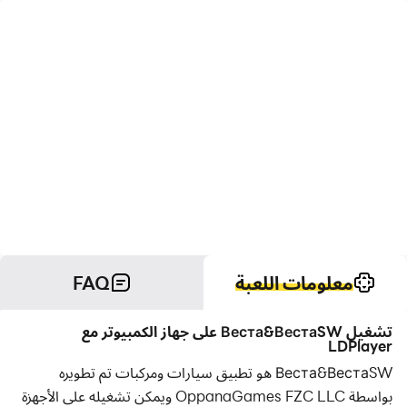
معلومات اللعبة
FAQ
تشغيل Веста&ВестаSW على جهاز الكمبيوتر مع
LDPlayer
Веста&ВестаSW هو تطبيق سيارات ومركبات تم تطويره
بواسطة OppanaGames FZC LLC ويمكن تشغيله على الأجهزة