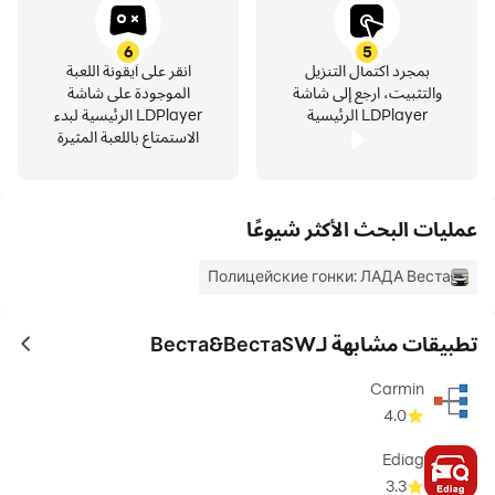
- تسارع واقعي.
6
5
بمجرد اكتمال التنزيل
انقر على أيقونة اللعبة
- المشاة المرور والسيارات.
والتثبيت، ارجع إلى شاشة
الموجودة على شاشة
LDPlayer الرئيسية
LDPlayer الرئيسية لبدء
الاستمتاع باللعبة المثيرة
- الكثير من إعدادات الكاميرا.
- مهمات رائعة.
عمليات البحث الأكثر شيوعًا
- رسومات جميلة.
Полицейские гонки: ЛАДА Веста
- يوم / ليلة.
تطبيقات مشابهة لـВеста&ВестаSW
ames
Carmin
4.0
Ediag
TIPS:
3.3