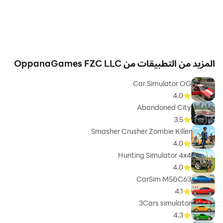
https://www.facebook.com/OppanaGames
المزيد من التطبيقات من OppanaGames FZC LLC
https://vk.com/oppana_games
Car Simulator OG
4.0
Abandoned City
3.5
Smasher Crusher Zombie Killer
4.0
Hunting Simulator 4x4
4.0
CarSim M5&C63
4.1
3Cars simulator
4.3