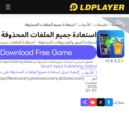
OFF
الرئيسية
تطبيقات
الأدوات
استعادة جميع الملفات المحذوفة
/
/
/
استعادة جميع الملفات المحذوفة
استعادة الصور والفيديوهات المحذوفة - استعادة الملفات بسرع
recommend
5+
4.2
المطور الرسمي لـ استعادة جميع الملفات المحذوفة هو Smart Apps Publishing Global، بينما يُقدّم
Smart Apps Publishing Global
كيفية تنزيل استعادة جميع الملفات المحذوفة على جه
الأدوات
الخاص بك
آخر
ps.filerecovery.photorecovery.datarecovery
تحديث:
2025-
07-01
يشارك
: