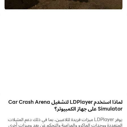
بك الآن!
إذا كنت تحب محاكي حلبة سباق السيارات مع ألعاب عناصر
roguelike حيث يجب عليك تدمير الكثير من الأعداء وألعاب
roguelike حيث تحتاج إلى ترقية نفسك ، فأنت تحب هذه
المجموعات من وضعي اللعبة هاتين! علاوة على ذلك ، تستخدم هذه
اللعبة محاكاة فيزياء الجسم الناعمة ، حتى تتمكن من تحطيم
سيارتك تمامًا!
للفوز باللعبة ، تحتاج إلى قتل جميع سيارات العدو في موجات
مختلفة. لكن كن حذرًا ، فالأعداء يصبحون أكثر خطورة في كل موجة
جديدة!
لماذا استخدم LDPlayer لتشغيل Car Crash Arena
Simulator على جهاز الكمبيوتر؟
في هذه اللعبة ستجد سيارات مختلفة وترقيات مختلفة للسيارات.
يوفر LDPlayer ميزات فريدة لللاعبين، بما في ذلك دعم المثيلات
ستكون قادرًا على تغيير اللون والسرعة واكتشاف أسلحة جديدة!
المتعددة ووحدات الماكرو والمزامنة والتحكم عن بعد وميزات أخرى