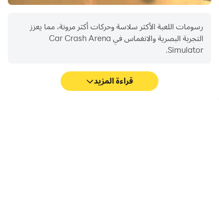
رسومات اللعبة الأكثر سلاسة وحركات أكثر مرونة، مما يعزز
التجربة البصرية والانغماس في Car Crash Arena
Simulator.
قراءة المزيد
مسجل الفيديو
التجنب من الإزعاج
التقط أداءك وعملية اللعب
تجنب الإزعاج الناتج عن
بسهولة في Car Crash
المكالمات الهاتفية أثناء لعب
Arena Simulator، مما
Car Crash Arena
يساعد في التعلم وتحسين
Simulator، مما يضمن التركيز
تقنيات القيادة، أو مشاركة
أثناء المسابقات للحصول على
تجارب الألعاب والإنجازات مع
تجربة لعب وأداء أفضل.
لاعبين آخرين.