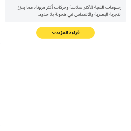
رسومات اللعبة الأكثر سلاسة وحركات أكثر مرونة، مما يعزز
التجربة البصرية والانغماس في هجولة بلا حدود.
قراءة المزيد
مسجل الفيديو
التجنب من الإزعاج
التقط أداءك وعملية اللعب
تجنب الإزعاج الناتج عن
بسهولة في هجولة بلا حدود،
المكالمات الهاتفية أثناء لعب
مما يساعد في التعلم وتحسين
هجولة بلا حدود، مما يضمن
تقنيات القيادة، أو مشاركة
التركيز أثناء المسابقات
تجارب الألعاب والإنجازات مع
للحصول على تجربة لعب وأداء
لاعبين آخرين.
أفضل.