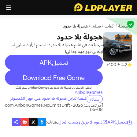
الرئيسية
ألعاب
سباق
هجولة بلا حدود
/
/
/
هجولة بلا حدود
مرحبا بك في عالم هجولة بلا حدود الضخم ! رأيك سلبي ام
ايجابي فهو مهم جدا لي!
تحميلAPK
100+
4.2
recommend
المطور الرسمي لـ هجولة بلا حدود هو AnbariGames، بينما يُقدّم
AnbariGames
كيفية تنزيل هجولة بلا حدود على جهاز الكمبيوتر
سباق
الخاص بك
آخر تحديث: 2026-
com.AnbariGames.NoLimitsDrift
08-06
تحميلAPK
دعوة الآخرين وكسب المال
يشارك
: