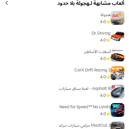
ألعاب مشابهة لـهجولة بلا حدود
ames
هجولة
4.0
Dr. Driving
4.0
أسفلت: الأساطير
4.0
CarX Drift Racing 2
4.0
Asphalt 8 - لعبة سباق سيارات
4.0
Need for Speed™ No Limits
4.0
MadOut 2 حرامي سيارات جراند