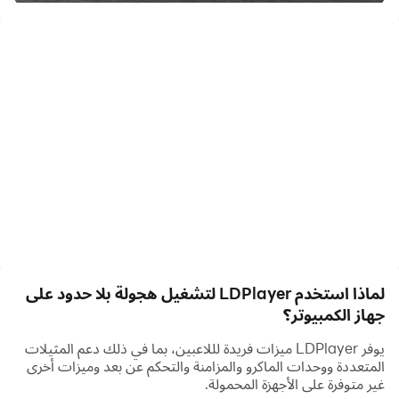
تحديثات وإضافات متجددة
الميزات والمميزات :-
- تحديثات مستمرة
- خرائط متعددة ومتجددة
- ناقل حركة يدوي "قير عادي"
- دفع رباعي وسحب خافي ودفع امامي
- يمكنك تحديد لون دخان عجلات السيارة
- يمكنك تغيير لون إضاءة السيارة حسب إختيارك
- يمكنك الإختيار من بين ثلاثين سيارة مختلفة
- سيارات واقعية وبجودة عالية
- تهبيط وتنزيل السيارة
لماذا استخدم LDPlayer لتشغيل هجولة بلا حدود على
جهاز الكمبيوتر؟
يوفر LDPlayer ميزات فريدة لللاعبين، بما في ذلك دعم المثيلات
المتعددة ووحدات الماكرو والمزامنة والتحكم عن بعد وميزات أخرى
غير متوفرة على الأجهزة المحمولة.