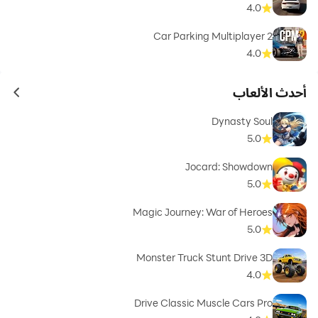
4.0
Car Parking Multiplayer 2
4.0
أحدث الألعاب
ames
Dynasty Soul
5.0
Jocard: Showdown
5.0
Magic Journey: War of Heroes
5.0
Monster Truck Stunt Drive 3D
4.0
Drive Classic Muscle Cars Pro