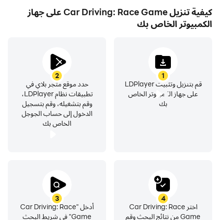
كيفية تنزيل Car Driving: Race Game على جهاز
modes for a variety of gameplay options.
الكمبيوتر الخاص بك
Offline Gameplay: Enjoy the game anytime, anywhere,
even without an internet connection.
Join the Car Driving: fun Race Game & Supercars
Compete with players from around the world and
2
1
showcase your driving skills. Whether you're a casual
قم بتنزيل وتثبيت LDPlayer
حدد موقع متجر بلاي في
player looking to cruise or a hardcore racer chasing
على جهاز الكمبيوتر الخاص
تطبيقات نظام LDPlayer،
top times, Car Driving 2025 offers the perfect driving
بك
وقم بتشغيله، وقم بتسجيل
الدخول إلى حساب الجوجل
experience for everyone!
الخاص بك
Download Car Driving: race game now and start your
journey to becoming the Racing
3
4
اختر Car Driving: Race
أدخل "Car Driving: Race
Game من نتائج البحث وقم
Game" في شريط البحث