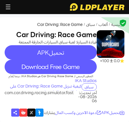
الرئيسية
ألعاب
سباق
Car Driving: Race Game
/
/
/
Car Driving: Race Game
قيادة السيارة: لعبة سباق السيارات الخارقة الممتعة
تحميلAPK
100+
0.0
recommend
المطور الرسمي لـ Car Driving: Race Game هو IKA Studios، بينما يُقدّم
IKA Studios
كيفية تنزيل Car Driving: Race Game على
سباق
جهاز الكمبيوتر الخاص بك
آخر تحديث:
com.car.driving.racing.simulator.fast
2026-08-
06
تحميلAPK
دعوة الآخرين وكسب المال
يشارك
: