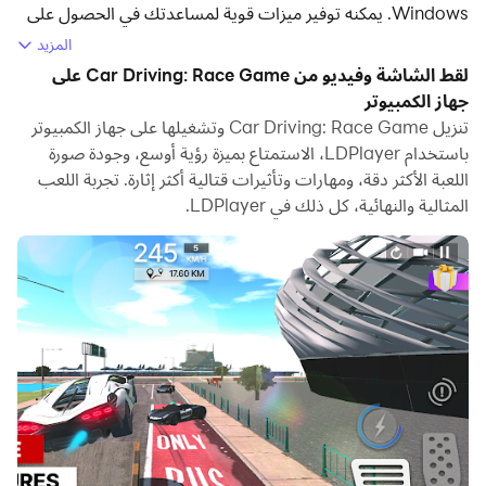
Windows. يمكنه توفير ميزات قوية لمساعدتك في الحصول على
تجربة ألعاب غامرة في لعبة Car Driving: Race Game.
المزيد
لقط الشاشة وفيديو من Car Driving: Race Game على
عندما تلعب Car Driving: Race Game على جهاز الكمبيوتر
جهاز الكمبيوتر
الخاص بك، إذا كنت تريد استخدام لوحة الألعاب الخاصة بك للتحكم
تنزيل Car Driving: Race Game وتشغيلها على جهاز الكمبيوتر
في اللعبة، فإن اكتشاف لوحة الألعاب الذي يتم تنشيطه تلقائيًا
باستخدام LDPlayer، الاستمتاع بميزة رؤية أوسع، وجودة صورة
بواسطة LDPlayer يمكن أن يساعدك على تخصيص التحكم ببضع
اللعبة الأكثر دقة، ومهارات وتأثيرات قتالية أكثر إثارة. تجربة اللعب
نقرات بسيطة والاستمتاع بمشاهد السباق والتحديات الأكثر غامرة
المثالية والنهائية، كل ذلك في LDPlayer.
وحقيقية.
بدعم من معدلات الإطارات العالية، ستصبح تصميمات المسارات
المتنوعة للعبة والتضاريس الغنية والتغيرات البيئية أكثر واقعية
ودقة.
وفي الوقت نفسه، تتيح لك وظيفة تسجيل الفيديو تسجيل جميع
المسابقات ومحتوى الألعاب المثيرة بسهولة، وهو أمر مناسب جدًا
للمشاركة مع الأصدقاء أو إنشاء مقاطع فيديو. ابدأ بتنزيل Car
Driving: Race Game وتشغيلها على جهاز الكمبيوتر الخاص بك