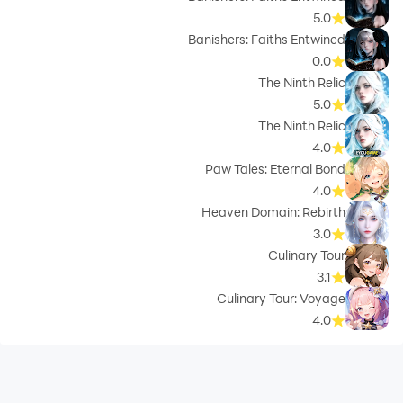
5.0
Banishers: Faiths Entwined
0.0
The Ninth Relic
5.0
The Ninth Relic
4.0
Paw Tales: Eternal Bond
4.0
Heaven Domain: Rebirth
3.0
Culinary Tour
3.1
Culinary Tour: Voyage
4.0