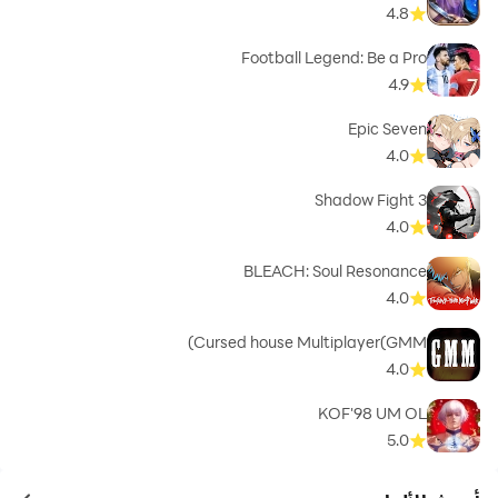
4.8
Football Legend: Be a Pro
4.9
Epic Seven
4.0
Shadow Fight 3
4.0
BLEACH: Soul Resonance
4.0
Cursed house Multiplayer(GMM)
4.0
KOF'98 UM OL
5.0