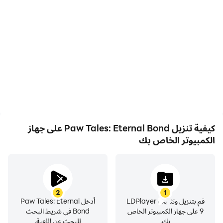
مع دعم FPS العالي، أصبحت
في Paw Tales: Eternal
رسومات الألعاب في Paw
Bond، يحتاج اللاعبون إلى
Tales: Eternal Bond أكثر
تنفيذ إجراءات بشكل متكرر مثل
سلاسة، كما أصبحت الإجراءات
حركة الشخصية واختيار
أكثر سلاسة، مما يعزز التجربة
المهارات والقتال، حيث توفر
البصرية والانغماس في لعبة
لوحة المفاتيح والماوس عملية
Paw Tales: Eternal Bond.
أكثر ملاءمة واستجابة.
كيفية تنزيل Paw Tales: Eternal Bond على جهاز
الكمبيوتر الخاص بك
2
1
قم بتنزيل وتثبيت LDPlayer
أدخل Paw Tales: Eternal
9 على جهاز الكمبيوتر الخاص
Bond في شريط البحث
بك.
للبحث عن اللعبة.