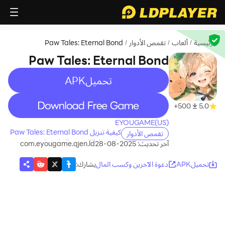
الرئيسية
ألعاب
تقمص الأدوار
Paw Tales: Eternal Bond
/
/
/
Paw Tales: Eternal Bond
تحميلAPK
recommend
recommend
500+
5.0
EYOUGAME(US)
كيفية تنزيل Paw Tales: Eternal Bond
تقمص الأدوار
على جهاز الكمبيوتر الخاص بك
آخر تحديث: 2025-08-28
com.eyougame.qjen.ld
تحميلAPK
دعوة الآخرين وكسب المال
يشارك
: