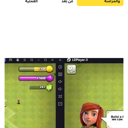
والمزامنة
عن بعد
العملية
With over 10 styles to choose from, Mix & Match outfits
anytime and express your creativity in this Fantasy World!
🐾 Diverse Modes:
[Boss Battles & Legendary Loot!]
Experience thrilling combat, unleash devastating attacks, and
challenge hidden Abyssal Bosses! Team up with friends, raid
dungeons, and claim EPIC Gear!
🐾 Play with Ease:
[AFK Grinding, Easy Progress!]
Stay in training mode even when offline! Come back to massive
rewards and power up effortlessly!
Venture into a world full of Mystery, Adventure, and Fierce
Battles. Join now and become the Ultimate Adventurer!