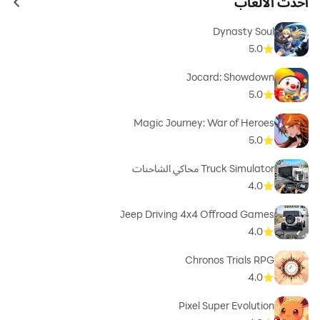
أحدث الألعاب
ames
Dynasty Soul
5.0
Jocard: Showdown
5.0
Magic Journey: War of Heroes
5.0
Truck Simulator محاكي الشاحنات
4.0
Jeep Driving 4x4 Offroad Games
4.0
Chronos Trials RPG
4.0
Pixel Super Evolution