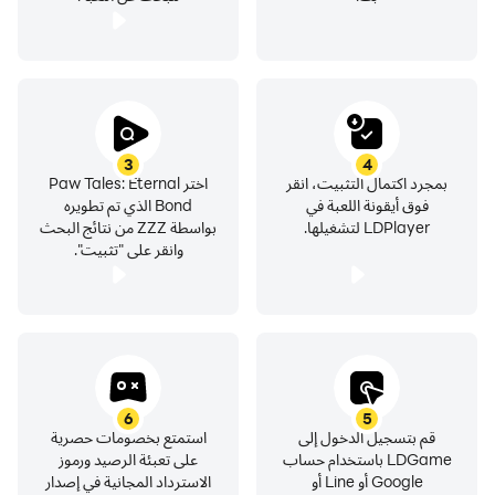
3
4
بمجرد اكتمال التثبيت، انقر
اختر Paw Tales: Eternal
فوق أيقونة اللعبة في
Bond الذي تم تطويره
LDPlayer لتشغيلها.
بواسطة ZZZ من نتائج البحث
وانقر على "تثبيت".
6
5
قم بتسجيل الدخول إلى
استمتع بخصومات حصرية
LDGame باستخدام حساب
على تعبئة الرصيد ورموز
Google أو Line أو
الاسترداد المجانية في إصدار