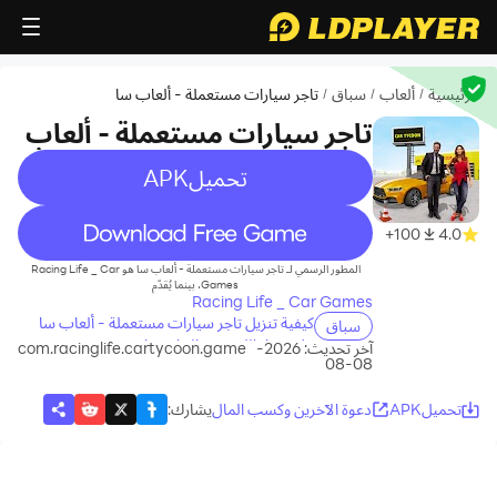
الرئيسية
ألعاب
سباق
تاجر سيارات مستعملة - ألعاب سا
/
/
/
تاجر سيارات مستعملة - ألعاب
سا
تحميلAPK
recommend
100+
4.0
المطور الرسمي لـ تاجر سيارات مستعملة - ألعاب سا هو Racing Life _ Car
Games، بينما يُقدّم
Racing Life _ Car Games
كيفية تنزيل تاجر سيارات مستعملة - ألعاب سا
سباق
على جهاز الكمبيوتر الخاص بك
آخر تحديث: 2026-
com.racinglife.cartycoon.game
08-08
تحميلAPK
دعوة الآخرين وكسب المال
يشارك
: