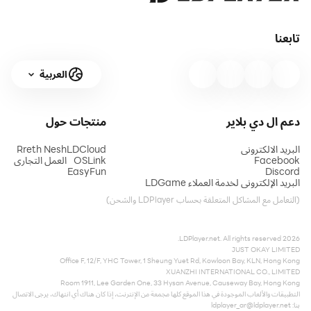
تابعنا
العربية
دعم ال دي بلاير
منتجات
حول
البريد الالكتروني
LDCloud
Rreth Nesh
Facebook
OSLink
العمل التجاري
EasyFun
Discord
البريد الإلكتروني لخدمة العملاء LDGame
(التعامل مع المشاكل المتعلقة بحساب LDPlayer والشحن)
2026 LDPlayer.net. All rights reserved.
JUST OKAY LIMITED
Office F, 12/F, YHC Tower, 1 Sheung Yuet Rd, Kowloon Bay, KLN, Hong Kong
XUANZHI INTERNATIONAL CO., LIMITED
Room 1911, Lee Garden One, 33 Hysan Avenue, Causeway Bay, Hong Kong
التطبيقات والألعاب الموجودة في هذا الموقع كلها مجمعة من الإنترنت، إذا كان هناك أي انتهاك، يرجى الاتصال
بنا:
ldplayer_ar@ldplayer.net