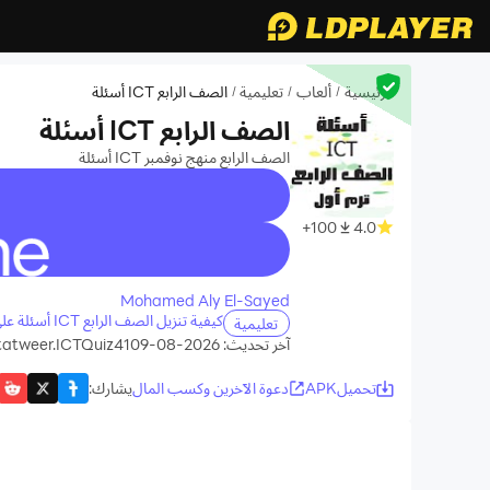
الرئيسية
ألعاب
تعليمية
الصف الرابع ICT أسئلة
/
/
/
الصف الرابع ICT أسئلة
الصف الرابع منهج نوفمبر ICT أسئلة
100+
4.0
recommend
Mohamed Aly El-Sayed
كيفية تنزيل الصف الرابع ICT أسئلة على جهاز الكمبيوتر الخاص بك
تعليمية
آخر تحديث: 2026-08-09
tatweer.ICTQuiz41
تحميلAPK
دعوة الآخرين وكسب المال
يشارك
: