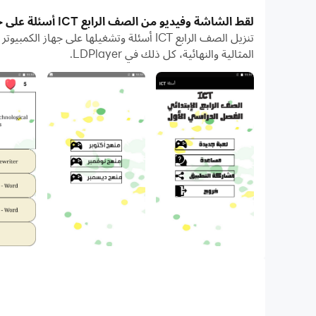
بفضل ميزات المثيلات المتعددة والمزامنة، يمكنك أيضًا ت
لقط الشاشة وفيديو من الصف الرابع ICT أسئلة على جهاز الكمبيوتر
تعمل وظيفة نقل الملفات بين المحاكي والكمبيوتر على تسه
المثالية والنهائية، كل ذلك في LDPlayer.
قم بتنزيل الصف الرابع ICT أسئلة وتشغيله على جهاز الكمبيوتر الآن واستمتع بالشاشة الكبيرة وجودة الصورة عالية الوضوح لإصدار الكمبيوتر الشخصي!
نقدم لكم لعبة أسئلة منهج تكنولوجيا المعلومات للغات الصف الرابع الابتدائي منهج نوفمب