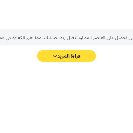
لعنصر المطلوب قبل ربط حسابك، مما يعزز الكفاءة في عمليات Reroll في الصف الرابع ICT 
قراءة المزيد
مع دعم FPS العالي، أصبحت رسومات الألعاب في الصف الرابع ICT أسئلة أكثر سلاسة، كما أصبحت
الصف الرابع ICT أسئلة.
القيادة، أو مشارك