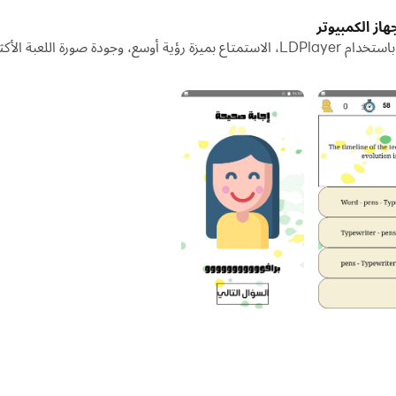
شغيل تطبيقات وحسابات متعددة على جهاز الكمبيوتر الخاص بك.
تنزيل الصف الرابع ICT أسئلة وتشغيلها على جهاز الكمبيوتر باستخدام LDPlayer، الاستمتاع بمي
يل مشاركة الصور ومقاطع الفيديو والملفات.
ر 2023 داعين من الله التوفيق لجميع الطلاب