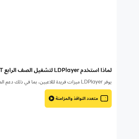
لماذا استخدم LDPlayer لتشغيل الصف الرابع ICT أسئلة على جهاز الكمبيوتر؟
يوفر LDPlayer ميزات فريدة لللاعبين، بما في ذلك دعم المثيلات المتعددة ووحدات الماكرو والمزامنة والتحكم عن بعد وميزات أخرى غير متوفرة على الأجهزة المحمولة.
متعدد النوافذ والمزامنة