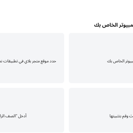
أدخل "الصف الرابع ICT أسئلة" في شريط البحث وابح