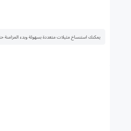
يمكنك استنساخ مثيلات متعددة بسهولة وبدء المزامنة حتى تحصل على ا
FPS عالية
الإجراءات أكثر سلاسة، مما يعزز التجربة البصرية والانغماس في لعبة 