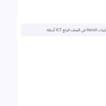
أسئلة.
مسجل الفيديو
التقط أداءك وعملية اللعب بسهولة في الصف الرابع ICT أسئلة، مما يساعد في التعلم وتحسين تقنيات
ة تجارب الألعاب والإنجازات مع لاعبين آخرين.