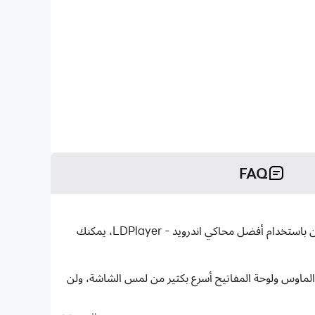
FAQ
الصف الرابع ICT أسئلة هو تطبيق تعليمية تم تطويره بواسطة Mohamed Aly El-Sayed ويمكن تشغيله على الأجهزة المحمولة، ولكن باستخدام أفضل محاكي اندرويد - LDPlayer، يمكنك
استخدام الماوس ولوحة المفاتيح أسرع بكثير من لمس الشاشة، ولن