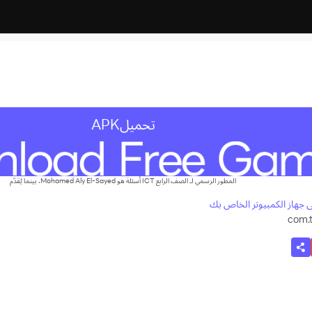
تحميلAPK
المطور الرسمي لـ الصف الرابع ICT أسئلة هو Mohamed Aly El-Sayed، بينما يُقدّم
com.