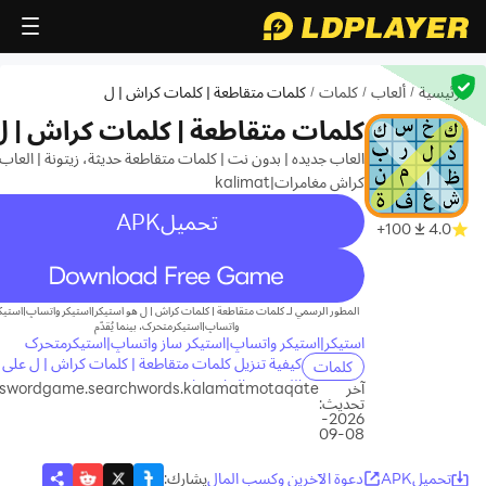
الرئيسية
ألعاب
كلمات
كلمات متقاطعة | كلمات كراش | ل
/
/
/
كلمات متقاطعة | كلمات كراش | ل
العاب جديده | بدون نت | كلمات متقاطعة حديثة، زيتونة | العاب
كراش مغامرات|kalimat
تحميلAPK
100+
4.0
recommend
المطور الرسمي لـ كلمات متقاطعة | كلمات كراش | ل هو استیکر|استیکر واتساپ|استیک
واتساپ|استیکرمتحرک، بينما يُقدّم
استیکر|استیکر واتساپ|استیکر ساز واتساپ|استیکرمتحرک
كيفية تنزيل كلمات متقاطعة | كلمات كراش | ل على 
كلمات
الكمبيوتر الخاص بك
آخر
sswordgame.searchwords.kalamatmotaqate
تحديث:
2026-
08-09
تحميلAPK
دعوة الآخرين وكسب المال
يشارك
: