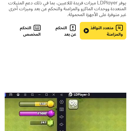
يوفر LDPlayer ميزات فريدة لللاعبين، بما في ذلك دعم المثيلات
المتعددة ووحدات الماكرو والمزامنة والتحكم عن بعد وميزات أخرى
غير متوفرة على الأجهزة المحمولة.
عليك العثور على الكلمات المبعثرة في الجدول وشطبها. في النهاية
تتبقى مجموعة احرف ورمز عليك معرفة وفك كلمه السر.
متعدد النوافذ
التحكم
التحكم
في هذه اللعبة هدفنا الى استعمال اللعبة بحالة استرخاء فلا يوجد
والمزامنة
عن بعد
المخصص
توقيت او نقاط. فاستمتع بوقتك مع عشرات المراحل.
المراحل بنيت بعناية ليغطي كل لغز موضوع معين لزيادة التشويق.
وفي قسم من المراحل على اللاعب اكتشاف الكلمات بنفسه.
لعبة كلمة السر الذكية سمارت الجديدة باصداراها الجديد لعبة جديدة
من اللعبة التقليدية كلمة السر وتعد من اجمل العاب التفكير والذكاء
وهي تشتهر الى جانب لعبة الكلمات المتقاطعة بانها من الالعاب
التقليدية التي حافظت على وجودها بشكل دائم معنا في اوقات
التسلية .
تتضمن اللعبة لعبتين في تطبيق واحد اللعبة الاولى هي لعبة كلمة
السر واللعبة الثانية هي لعبة الذاكرة الخارقة
تتميز اللعبة بالتنوع والاثراء الثقافي في شتى المجالات. فيها خفة