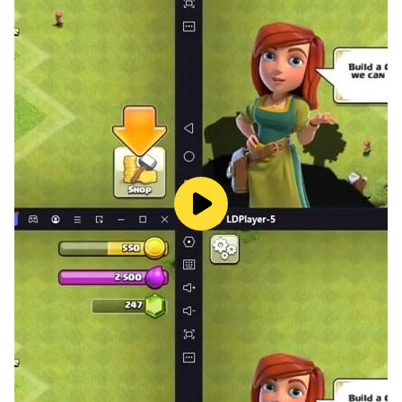
وافادة وتسلية.
اللعبة بنيت بعيدا عن الضغط والتوقيت والسرعة, ويمكن لعبها في
اي وقت باسترخاء, ويمكنك التوقف ومعاودة اللعب في اي لحظة من
اللعبة.
فكرة اللعبة تعتمد على ايجاد جميع الكلمات المفقودة او المخفية من
جدول الحروف والتابعة لنفس عنوان اللغز ومحاولة المرور عليها على
الجدول والقيام بشطبها بشكل افقي او عمودي او قطري . اللعبة
تحوي على عدد كبير من المراحل سوف تقوم بايجاد الكلمات عن
طريق البحث عن العناصر التي تنتمي الى هذه المجموعة حيث هناك
العديد من المجموعات والانواع التي عليك التخمين فيها. قمنا بوضع
مستويات للعبة حيث تستطيع التحكم في مستوى الصعوبة من
القائمة الرئيسية في اللعبة . في المستوى السهل تظهر نصف
الكلمات اما في المستوى المتوسط فسيظهر لديك عدد اقل من
الكلمات وعليك ايجاد الباقي
اما في المستوى الصعب فسيكون عليك ايجاد الكلمات كلها