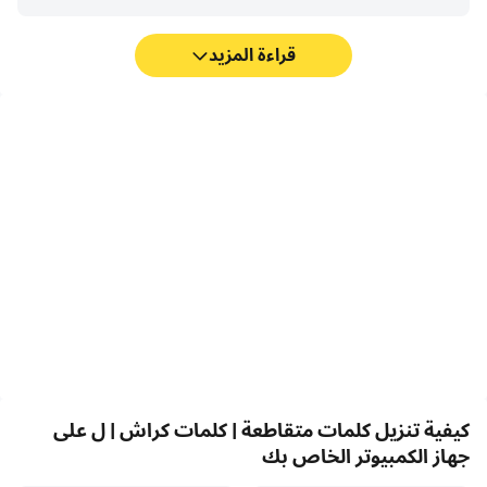
قراءة المزيد
FPS عالية
مسجل الفيديو
مع دعم FPS العالي، أصبحت
التقط أداءك وعملية اللعب
رسومات الألعاب في كلمات
بسهولة في كلمات متقاطعة |
متقاطعة | كلمات كراش | ل
كلمات كراش | ل، مما يساعد
أكثر سلاسة، كما أصبحت
في التعلم وتحسين تقنيات
الإجراءات أكثر سلاسة، مما يعزز
القيادة، أو مشاركة تجارب
التجربة البصرية والانغماس في
الألعاب والإنجازات مع لاعبين
لعبة كلمات متقاطعة | كلمات
آخرين.
كراش | ل.
كيفية تنزيل كلمات متقاطعة | كلمات كراش | ل على
جهاز الكمبيوتر الخاص بك