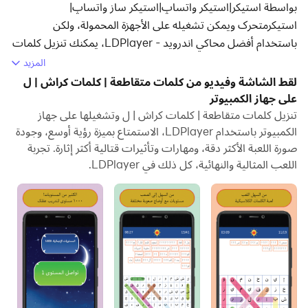
بواسطة استیکر|استیکر واتساپ|استیکر ساز واتساپ|
استیکرمتحرک ويمكن تشغيله على الأجهزة المحمولة، ولكن
باستخدام أفضل محاكي اندرويد - LDPlayer، يمكنك تنزيل كلمات
متقاطعة | كلمات كراش | ل وتشغيله على جهاز الكمبيوتر الخاص
المزيد
بك.
لقط الشاشة وفيديو من كلمات متقاطعة | كلمات كراش | ل
على جهاز الكمبيوتر
تشغيل كلمات متقاطعة | كلمات كراش | ل على جهاز الكمبيوتر،
تنزيل كلمات متقاطعة | كلمات كراش | ل وتشغيلها على جهاز
يمكنك التصفح بوضوح على شاشة كبيرة، كما أن التحكم في
الكمبيوتر باستخدام LDPlayer، الاستمتاع بميزة رؤية أوسع، وجودة
التطبيقات باستخدام الماوس ولوحة المفاتيح أسرع بكثير من لمس
صورة اللعبة الأكثر دقة، ومهارات وتأثيرات قتالية أكثر إثارة. تجربة
الشاشة، ولن داعي للقلق أبدًا بشأن قوة جهازك.
اللعب المثالية والنهائية، كل ذلك في LDPlayer.
بفضل ميزات المثيلات المتعددة والمزامنة، يمكنك أيضًا تشغيل
تطبيقات وحسابات متعددة على جهاز الكمبيوتر الخاص بك.
تعمل وظيفة نقل الملفات بين المحاكي والكمبيوتر على تسهيل
مشاركة الصور ومقاطع الفيديو والملفات.
قم بتنزيل كلمات متقاطعة | كلمات كراش | ل وتشغيله على جهاز
الكمبيوتر الآن واستمتع بالشاشة الكبيرة وجودة الصورة عالية