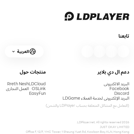
تابعنا
العربية
دعم ال دي بلاير
منتجات
حول
البريد الالكتروني
LDCloud
Rreth Nesh
Facebook
OSLink
العمل التجاري
EasyFun
Discord
البريد الإلكتروني لخدمة العملاء LDGame
(التعامل مع المشاكل المتعلقة بحساب LDPlayer والشحن)
2026 LDPlayer.net. All rights reserved.
JUST OKAY LIMITED
Office F, 12/F, YHC Tower, 1 Sheung Yuet Rd, Kowloon Bay, KLN, Hong Kong