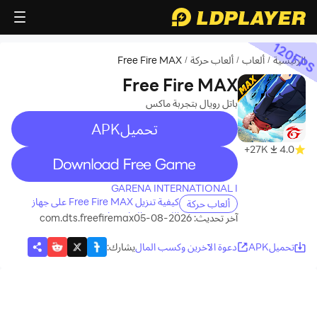
120
FP
الرئيسية
ألعاب
ألعاب حركة
Free Fire MAX
/
/
/
Free Fire MAX
باتل رويال بتجربة ماكس
تحميلAPK
recommend
27K+
4.0
recommend
GARENA INTERNATIONAL I
كيفية تنزيل Free Fire MAX على جهاز
ألعاب حركة
الكمبيوتر الخاص بك
آخر تحديث: 2026-08-05
com.dts.freefiremax
تحميلAPK
دعوة الآخرين وكسب المال
يشارك
: