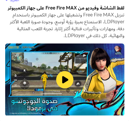
عند تشغيل Free Fire MAX على جهاز الكمبيوتر الخاص بك،
لقط الشاشة وفيديو من Free Fire MAX على جهاز الكمبيوتر
يمكنك ضبط إعدادات FPS والاستمتاع بتجربة لعب سلسة
تنزيل Free Fire MAX وتشغيلها على جهاز الكمبيوتر باستخدام
ورسومات اللعبة الرائعة.
LDPlayer، الاستمتاع بميزة رؤية أوسع، وجودة صورة اللعبة الأكثر
دقة، ومهارات وتأثيرات قتالية أكثر إثارة. تجربة اللعب المثالية
يوفر LDPlayer أيضًا تخطيط مفاتيح مسبقة الإعداد لزيادة راحتك
والنهائية، كل ذلك في LDPlayer.
في التحكم في تشغيل اللعبة بأكملها. يزيد التحسين المستمر
لخاصية تخطيط لوحة المفاتيح من حساسية المفاتيح ودقة إطلاق
المهارات. من أجل تحسين تجربة اللعب الخاصة بك ، يقوم
LDPlayer أيضًا بتهيئة أزرار خاصة لك، مثل أزرار التصويب
والتصوير وأزرارالفأرة المخفية وأزرار الضرب المستمر وإلخ.
إذا كنت ترغب في ممارسة الألعاب باستخدام GamePad،
يساعدك اكتشاف Gamepad الممكن تلقائيًا على تخصيص
عناصر التحكم ببضع نقرات بسيطة لتحريك أبطالك بحرية. ابدأ بتنزيل
Free Fire MAX وتشغيلها على جهاز الكمبيوتر الخاص بك الآن!
تبدأ احتفالات الذكرى السنوية التاسعة!
ها قد وصلت الذكرى السنوية التاسعة لـ Free Fire. تسع سنوات