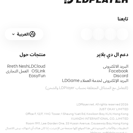
تابعنا
العربية
دعم ال دي بلاير
منتجات
حول
البريد الالكتروني
LDCloud
Rreth Nesh
Facebook
OSLink
العمل التجاري
EasyFun
Discord
البريد الإلكتروني لخدمة العملاء LDGame
(التعامل مع المشاكل المتعلقة بحساب LDPlayer والشحن)
2026 LDPlayer.net. All rights reserved.
JUST OKAY LIMITED
Office F, 12/F, YHC Tower, 1 Sheung Yuet Rd, Kowloon Bay, KLN, Hong Kong
XUANZHI INTERNATIONAL CO., LIMITED
Room 1911, Lee Garden One, 33 Hysan Avenue, Causeway Bay, Hong Kong
التطبيقات والألعاب الموجودة في هذا الموقع كلها مجمعة من الإنترنت، إذا كان هناك أي انتهاك، يرجى الاتصال
بنا:
ldplayer_ar@ldplayer.net