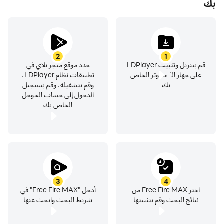
بك
[فريق من 4 لاعبين مع دردشة صوتية داخل اللعبة]
كوّن فرقًا من حتى 4 لاعبين وابدأ التواصل مع فريقك منذ اللحظة
الأولى. لبِّ نداء الواجب، قد أصدقاءك نحو النصر وكونوا آخر فريق
يصمد في القمة.
2
1
قم بتنزيل وتثبيت LDPlayer
حدد موقع متجر بلاي في
[كلاش سكواد]
على جهاز الكمبيوتر الخاص
تطبيقات نظام LDPlayer،
بك
وقم بتشغيله، وقم بتسجيل
طور لعب سريع 4 ضد 4! أدِر اقتصادك، اشترِ الأسلحة، واهزم فريق
الدخول إلى حساب الجوجل
العدو!
الخاص بك
[رسومات واقعية وسلسة]
تحكم سهل ورسومات سلسة يقدمان تجربة البقاء المثالية التي
ستجدها على الهاتف المحمول لتخلّد اسمك بين الأساطير.
[تواصل معنا]
3
4
اختر Free Fire MAX من
أدخل "Free Fire MAX" في
خدمة العملاء: https://ffsupport.garena.com/hc/en-us
نتائج البحث وقم بتثبيتها
شريط البحث وابحث عنها