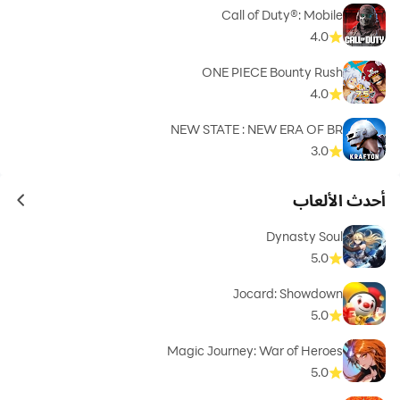
Call of Duty®: Mobile
4.0
ONE PIECE Bounty Rush
4.0
NEW STATE : NEW ERA OF BR
3.0
أحدث الألعاب
ames
Dynasty Soul
5.0
Jocard: Showdown
5.0
Magic Journey: War of Heroes
5.0