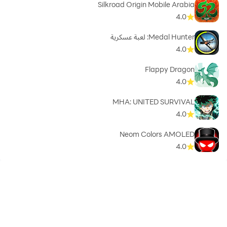
Silkroad Origin Mobile Arabia
4.0
Medal Hunter: لعبة عسكرية
4.0
Flappy Dragon
4.0
MHA: UNITED SURVIVAL
4.0
Neom Colors AMOLED
4.0