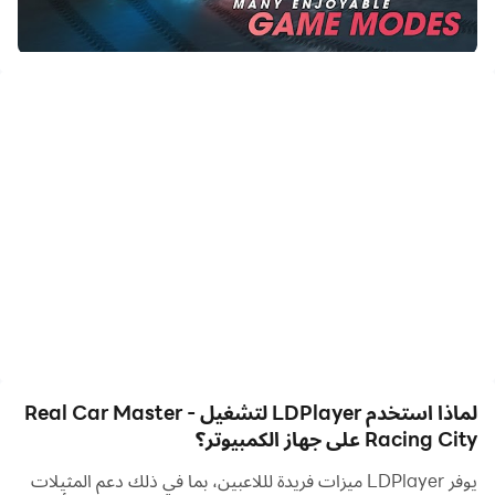
للمشاركة مع الأصدقاء أو إنشاء مقاطع فيديو. ابدأ بتنزيل Real Car
Master - Racing City وتشغيلها على جهاز الكمبيوتر الخاص بك
الآن!
Real Car Master: Racing City Game 3D تمنحك تجربة
جديدة لأنك ستسابق في المدينة بدلاً من سباقات Formula 1®
كالمعتاد.
Real Car Master: Racing City Game 3D توفر لك تجربة
مذهلة مع أحدث محرك ، ورسومات ثلاثية الأبعاد مذهلة ، وتجربة
سباق سريعة الغضب ، وأكثر السيارات الفاخرة التي يمكنك الحصول
عليها في الحياة الواقعية. على وجه الخصوص ، اللعبة خالية من
الأعطال ، لذا لن تتعطل من الاستمتاع برحلة لعبتك. يمكنك التنافس
لماذا استخدم LDPlayer لتشغيل Real Car Master -
مع المتسابقين الآخرين لتكون الأفضل في المدينة.
Racing City على جهاز الكمبيوتر؟
يوفر LDPlayer ميزات فريدة لللاعبين، بما في ذلك دعم المثيلات