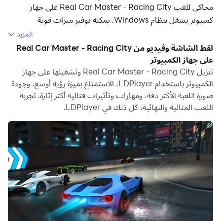
محاكي للعب Real Car Master - Racing City على جهاز
كمبيوتر يشغل بنظام Windows. يمكنه توفير ميزات قوية
لمساعدتك في الحصول على تجربة ألعاب غامرة في لعبة Real Car
المزيد
Master - Racing City.
لقط الشاشة وفيديو من Real Car Master - Racing City
على جهاز الكمبيوتر
عندما تلعب Real Car Master - Racing City على جهاز
تنزيل Real Car Master - Racing City وتشغيلها على جهاز
الكمبيوتر الخاص بك، إذا كنت تريد استخدام لوحة الألعاب الخاصة
الكمبيوتر باستخدام LDPlayer، الاستمتاع بميزة رؤية أوسع، وجودة
بك للتحكم في اللعبة، فإن اكتشاف لوحة الألعاب الذي يتم تنشيطه
صورة اللعبة الأكثر دقة، ومهارات وتأثيرات قتالية أكثر إثارة. تجربة
تلقائيًا بواسطة LDPlayer يمكن أن يساعدك على تخصيص التحكم
اللعب المثالية والنهائية، كل ذلك في LDPlayer.
ببضع نقرات بسيطة والاستمتاع بمشاهد السباق والتحديات الأكثر
غامرة وحقيقية.
بدعم من معدلات الإطارات العالية، ستصبح تصميمات المسارات
المتنوعة للعبة والتضاريس الغنية والتغيرات البيئية أكثر واقعية
ودقة.
وفي الوقت نفسه، تتيح لك وظيفة تسجيل الفيديو تسجيل جميع
المسابقات ومحتوى الألعاب المثيرة بسهولة، وهو أمر مناسب جدًا