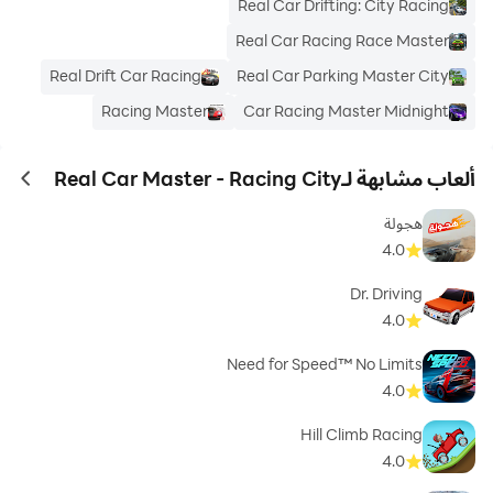
Real Car Drifting: City Racing
Real Car Racing Race Master
Real Drift Car Racing
Real Car Parking Master City
Racing Master
Car Racing Master Midnight
ألعاب مشابهة لـReal Car Master - Racing City
ames
هجولة
4.0
Dr. Driving
4.0
Need for Speed™ No Limits
4.0
Hill Climb Racing
4.0