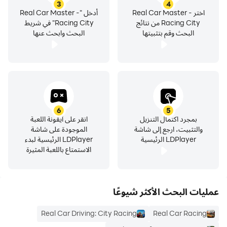
3
4
اختر Real Car Master -
أدخل "Real Car Master -
Racing City من نتائج
Racing City" في شريط
البحث وقم بتثبيتها
البحث وابحث عنها
لعبتنا مجانية ولكن الإعلانات مدعومة. إذا كانت لديك أي شكاوى ،
يرجى قراءة سياستنا أو التواصل معنا للحصول على مزيد من
المعلومات.
6
5
بمجرد اكتمال التنزيل
انقر على أيقونة اللعبة
والتثبيت، ارجع إلى شاشة
الموجودة على شاشة
LDPlayer الرئيسية
LDPlayer الرئيسية لبدء
الاستمتاع باللعبة المثيرة
عمليات البحث الأكثر شيوعًا
Real Car Driving: City Racing
Real Car Racing