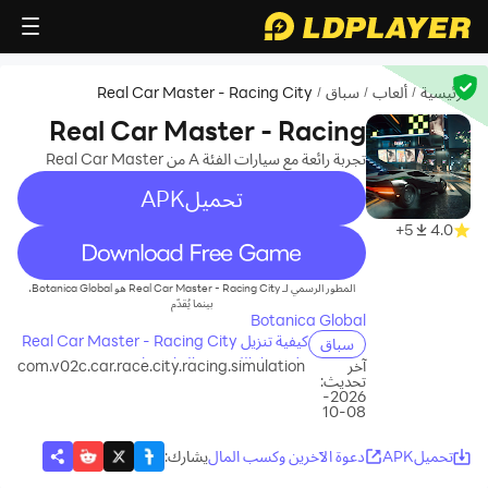
الرئيسية
ألعاب
سباق
Real Car Master - Racing City
/
/
/
Real Car Master - Racing
City
تجربة رائعة مع سيارات الفئة A من Real Car Master
تحميلAPK
5+
4.0
recommend
المطور الرسمي لـ Real Car Master - Racing City هو Botanica Global،
بينما يُقدّم
Botanica Global
كيفية تنزيل Real Car Master - Racing City
سباق
على جهاز الكمبيوتر الخاص بك
آخر
com.v02c.car.race.city.racing.simulation
تحديث:
2026-
08-10
تحميلAPK
دعوة الآخرين وكسب المال
يشارك
: