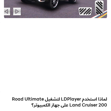
المسابقات ومحتوى الألعاب المثيرة بسهولة، وهو أمر مناسب جدًا
للمشاركة مع الأصدقاء أو إنشاء مقاطع فيديو. ابدأ بتنزيل Road
Ultimate Land Cruiser 200 وتشغيلها على جهاز الكمبيوتر
الخاص بك الآن!
كان حلمك أن تصاب بالجنون وأن تقود أكبر سيارة دفع رباعي في
لاند كروزر 200: Toyota City Race. جنبًا إلى جنب مع Toyota
Land Cruiser 300 Supercar Simulator ، أصبح هذا الخيال
حقيقة ويمكنك إعادة إحيائه. بمساعدة Toyota Land Cruiser
300 Supercar Simulator ، تحقق هذا الحلم وأنت تستطيع ذلك.
يجب عليك ربط حزام الأمان عند الذهاب في رحلة على الطرق الوعرة
وركوب السيارة. وتجدر الإشارة إلى أنك ستواجه العديد من
الصعوبات مثل الرمال والجبال والمستنقعات وغيرها. ابحث في
خريطة المدينة الكاملة عن أماكن وقوف السيارات الجديدة أو
وظائف الانجراف. انظر أيضًا إلى خريطة المدينة الكاملة للحصول على
وظائف جديدة لوقوف السيارات أو الانجراف. أخطر مهام الانجراف ،
لماذا استخدم LDPlayer لتشغيل Road Ultimate
سيارات الدفع الرباعي العضلي ، وقوف السيارات في المدينة ،
Land Cruiser 200 على جهاز الكمبيوتر؟
السرعة القصوى والعالم المفتوح مع محاكاة الانجراف والسائق.