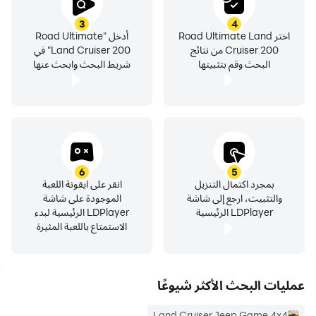
التي يصعب اختراقها في الجبال والمنحدرات والأراضي الجبلية؟ إذا
3
4
كنت مستعدًا لسباق المدينة ، والانجراف الشديد ومهمات الانجراف
اختر Road Ultimate Land
أدخل "Road Ultimate
Cruiser 200 من نتائج
Land Cruiser 200" في
مع سيارات تويوتا الفريدة بجودة HD. هل يمكنك القيادة في العالم
البحث وقم بتثبيتها
شريط البحث وابحث عنها
المفتوح باستخدام محاكي السائق؟ تعتبر سيارة لاند كروزر 200
الفاخرة الجديدة ذات عجلات الدفع الرباعي عالية الأداء هي السيارة
المثالية لاستكشاف مسار الأوساخ والأوساخ. في الحياة الواقعية ،
يمكنك أن تشعر بما يشبه قيادة سيارة الدفع الرباعي الفاخرة Land
Cruiser 300 في الحياة الواقعية من خلال لعب city Racing
2023.
6
5
بمجرد اكتمال التنزيل
انقر على أيقونة اللعبة
والتثبيت، ارجع إلى شاشة
الموجودة على شاشة
LDPlayer الرئيسية
LDPlayer الرئيسية لبدء
الاستمتاع باللعبة المثيرة
عمليات البحث الأكثر شيوعًا
Land Cruiser Jeep Game 4x4