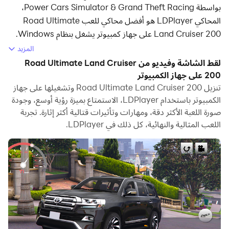
بواسطة Power Cars Simulator & Grand Theft Racing،
المحاكي LDPlayer هو أفضل محاكي للعب Road Ultimate
Land Cruiser 200 على جهاز كمبيوتر يشغل بنظام Windows.
يمكنه توفير ميزات قوية لمساعدتك في الحصول على تجربة ألعاب
المزيد
غامرة في لعبة Road Ultimate Land Cruiser 200.
لقط الشاشة وفيديو من Road Ultimate Land Cruiser
200 على جهاز الكمبيوتر
عندما تلعب Road Ultimate Land Cruiser 200 على جهاز
تنزيل Road Ultimate Land Cruiser 200 وتشغيلها على جهاز
الكمبيوتر الخاص بك، إذا كنت تريد استخدام لوحة الألعاب الخاصة
الكمبيوتر باستخدام LDPlayer، الاستمتاع بميزة رؤية أوسع، وجودة
بك للتحكم في اللعبة، فإن اكتشاف لوحة الألعاب الذي يتم تنشيطه
صورة اللعبة الأكثر دقة، ومهارات وتأثيرات قتالية أكثر إثارة. تجربة
تلقائيًا بواسطة LDPlayer يمكن أن يساعدك على تخصيص التحكم
اللعب المثالية والنهائية، كل ذلك في LDPlayer.
ببضع نقرات بسيطة والاستمتاع بمشاهد السباق والتحديات الأكثر
غامرة وحقيقية.
بدعم من معدلات الإطارات العالية، ستصبح تصميمات المسارات
المتنوعة للعبة والتضاريس الغنية والتغيرات البيئية أكثر واقعية
ودقة.
وفي الوقت نفسه، تتيح لك وظيفة تسجيل الفيديو تسجيل جميع