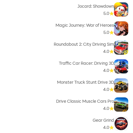
Jocard: Showdown
5.0
Magic Journey: War of Heroes
5.0
Roundabout 2: City Driving Sim
4.0
Traffic Car Racer: Driving 3D
4.0
Monster Truck Stunt Drive 3D
4.0
Drive Classic Muscle Cars Pro
4.0
Gear Grind
4.0