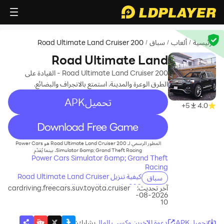
الرئيسية
ألعاب
سباق
Road Ultimate Land Cruiser 200
/
/
/
Road Ultimate Land
Cruiser 200
Road Ultimate Land Cruiser 200 - القيادة على
الطرق الوعرة والمدينة. استمتع بالانجراف والبضائع.
تحميلAPK
5+
4.0
recommend
المطور الرسمي لـ Road Ultimate Land Cruiser 200 هو Power Cars
Simulator &amp; Grand Theft Racing، بينما يُقدّم
Power Cars Simulator &amp; Grand Theft
Racing
كيفية تنزيل Road Ultimate Land Cruiser
سباق
200 على جهاز الكمبيوتر الخاص بك
آخر تحديث:
cardriving.freecars.suv.toyota.cruiser
2026-08-
10
تحميلAPK
دعوة الآخرين وكسب المال
يشارك
: