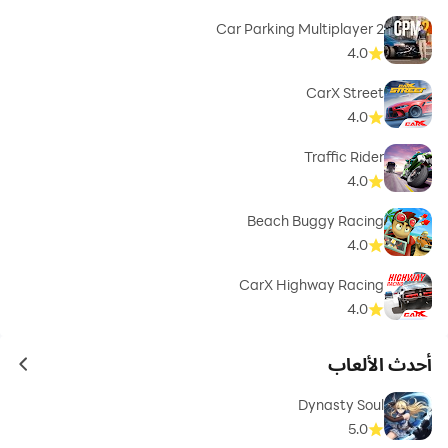
Car Parking Multiplayer 2
4.0
CarX Street
4.0
Traffic Rider
4.0
Beach Buggy Racing
4.0
CarX Highway Racing
4.0
أحدث الألعاب
ames
Dynasty Soul
5.0