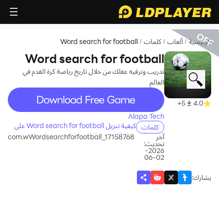
OFF
الرئيسية
ألعاب
كلمات
Word search for football
/
/
/
Word search for football
تدريب وترفيه عقلك من خلال تاريخ رياضة كرة القدم في
العالم
recommend
5+
4.0
Alapa Tech
كيفية تنزيل Word search for football على
كلمات
جهاز الكمبيوتر الخاص بك
آخر
com.wWordsearchforfootball_17158768
تحديث:
2026-
02-06
يشارك
: