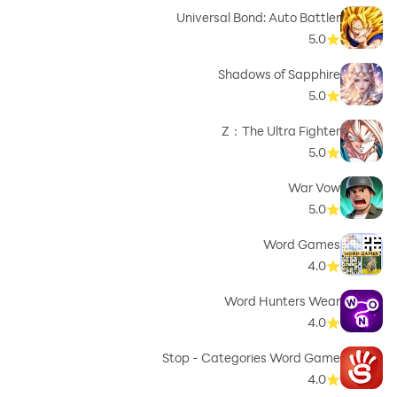
Universal Bond: Auto Battler
5.0
Shadows of Sapphire
5.0
Z：The Ultra Fighter
5.0
War Vow
5.0
Word Games
4.0
Word Hunters Wear
4.0
Stop - Categories Word Game
4.0