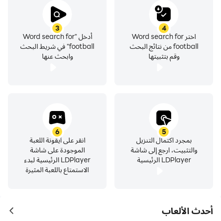
3
4
اختر Word search for
أدخل "Word search for
football من نتائج البحث
football" في شريط البحث
وقم بتثبيتها
وابحث عنها
6
5
بمجرد اكتمال التنزيل
انقر على أيقونة اللعبة
والتثبيت، ارجع إلى شاشة
الموجودة على شاشة
LDPlayer الرئيسية
LDPlayer الرئيسية لبدء
الاستمتاع باللعبة المثيرة
أحدث الألعاب
ames