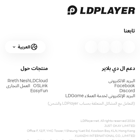
تابعنا
العربية
دعم ال دي بلاير
منتجات
حول
البريد الالكتروني
LDCloud
Rreth Nesh
Facebook
OSLink
العمل التجاري
EasyFun
Discord
البريد الإلكتروني لخدمة العملاء LDGame
(التعامل مع المشاكل المتعلقة بحساب LDPlayer والشحن)
2026 LDPlayer.net. All rights reserved.
JUST OKAY LIMITED
Office F, 12/F, YHC Tower, 1 Sheung Yuet Rd, Kowloon Bay, KLN, Hong Kong
XUANZHI INTERNATIONAL CO., LIMITED