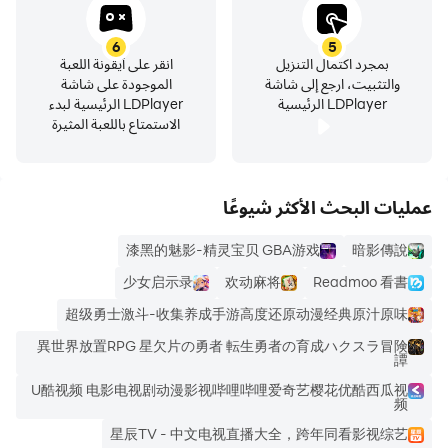
6
5
بمجرد اكتمال التنزيل
انقر على أيقونة اللعبة
والتثبيت، ارجع إلى شاشة
الموجودة على شاشة
LDPlayer الرئيسية
LDPlayer الرئيسية لبدء
الاستمتاع باللعبة المثيرة
عمليات البحث الأكثر شيوعًا
漆黑的魅影-精灵宝贝 GBA游戏
暗影傳說
少女启示录
欢动麻将
Readmoo 看書
超级勇士激斗-收集养成手游高度还原动漫经典原汁原味
異世界放置RPG 星欠片の勇者 転生勇者の育成ハクスラ冒険
譚
U酷视频 电影电视剧动漫影视哔哩哔哩爱奇艺樱花优酷西瓜视
频
星辰TV - 中文电视直播大全，跨年同看影视综艺