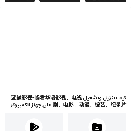
يقوم فريق محترف بصيانة وتطوير فيلم الحوت الأزرق ، ويتم توفيره
مجانًا للأصدقاء الذين يحبون السينما والتلفزيون في جميع أنحاء
العالم. يستخدم التطبيق الموارد الصينية لدعم احتياجات واستخدام
الصينيين والمغتربين الصينيين ، ويدعم العرض المجاني
للمسلسلات التلفزيونية والأفلام والرسوم المتحركة والعروض
المتنوعة والأفلام الوثائقية
【موارد سينمائية وتلفزيونية ضخمة】
تقدم لك Blue Whale Film موارد ضخمة من الأفلام والتلفزيون
كيف تنزيل وتشغيل 蓝鲸影视-畅看华语影视、电视
عن طريق التجميع ، مما يسمح لك بالبحث عن الأفلام والمسلسلات
剧、电影、动漫、综艺、纪录片 على جهاز الكمبيوتر
التلفزيونية والأفلام عالية الجودة ومشاهدتها في أي وقت وفي أي
مكان ، وإضافة المزيد من الموارد للرسوم المتحركة والعروض
المتنوعة والأفلام الوثائقية لتلبية احتياجاتك المختلفة الاحتياجات.