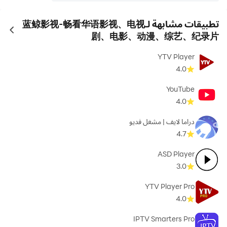
تطبيقات مشابهة لـ蓝鲸影视-畅看华语影视、电视
ames
剧、电影、动漫、综艺、纪录片
YTV Player
4.0
YouTube
4.0
دراما لايف | مشغل فديو
4.7
ASD Player
3.0
YTV Player Pro
4.0
IPTV Smarters Pro