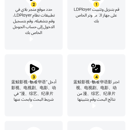
2
1
قم بتنزيل وتثبيت LDPlayer
حدد موقع متجر بلاي في
على جهاز الكمبيوتر الخاص
تطبيقات نظام LDPlayer،
【تحديث مباشر】
بك
وقم بتشغيله، وقم بتسجيل
الدخول إلى حساب الجوجل
الخاص بك
يضمن فريق البحث والتطوير المحترف أن يتم تحديث بيانات
الفيديو في الوقت الفعلي ، طالما أنك تريد أن ترى ، يمكنك الاتصال
بنا للعثور على الموارد بسرعة
3
4
اختر 蓝鲸影视-畅看华语影
أدخل "蓝鲸影视-畅看华语
影视、电视剧、电影、动
视、电视剧、电影、动
漫、综艺、纪录片 من
漫、综艺、纪录片" في
نتائج البحث وقم بتثبيتها
شريط البحث وابحث عنها