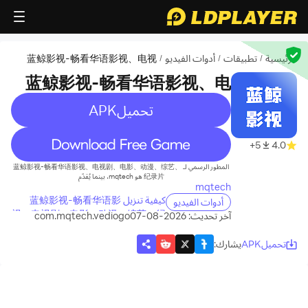
الرئيسية
تطبيقات
أدوات الفيديو
蓝鲸影视-畅看华语影视、电视
/
/
/
剧、电影、动漫、综艺、纪录片
蓝鲸影视-畅看华语影视、电
视剧、电影、动漫、综艺、纪
تحميلAPK
录片
recommend
5+
4.0
المطور الرسمي لـ 蓝鲸影视-畅看华语影视、电视剧、电影、动漫、综艺、
纪录片 هو mqtech، بينما يُقدّم
mqtech
كيفية تنزيل 蓝鲸影视-畅看华语影
أدوات الفيديو
视、电视剧、电影、动漫、综艺、纪
آخر تحديث: 2026-08-07
com.mqtech.vediogo
录片 على جهاز الكمبيوتر الخاص بك
تحميلAPK
يشارك
: