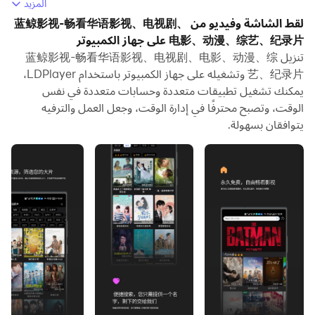
电视剧、电影、动漫、综艺、纪录片 وتشغيله على جهاز
المزيد
الكمبيوتر الخاص بك.
لقط الشاشة وفيديو من 蓝鲸影视-畅看华语影视、电视剧、
电影、动漫、综艺、纪录片 على جهاز الكمبيوتر
تشغيل 蓝鲸影视-畅看华语影视、电视剧、电影、动漫、综
تنزيل 蓝鲸影视-畅看华语影视、电视剧、电影、动漫、综
艺、纪录片 على جهاز الكمبيوتر، يمكنك التصفح بوضوح على
艺、纪录片 وتشغيله على جهاز الكمبيوتر باستخدام LDPlayer،
شاشة كبيرة، كما أن التحكم في التطبيقات باستخدام الماوس ولوحة
يمكنك تشغيل تطبيقات متعددة وحسابات متعددة في نفس
المفاتيح أسرع بكثير من لمس الشاشة، ولن داعي للقلق أبدًا بشأن
الوقت، وتصبح محترفًا في إدارة الوقت، وجعل العمل والترفيه
قوة جهازك.
يتوافقان بسهولة.
بفضل ميزات المثيلات المتعددة والمزامنة، يمكنك أيضًا تشغيل
تطبيقات وحسابات متعددة على جهاز الكمبيوتر الخاص بك.
تعمل وظيفة نقل الملفات بين المحاكي والكمبيوتر على تسهيل
مشاركة الصور ومقاطع الفيديو والملفات.
قم بتنزيل 蓝鲸影视-畅看华语影视、电视剧、电影、动漫、
综艺、纪录片 وتشغيله على جهاز الكمبيوتر الآن واستمتع
بالشاشة الكبيرة وجودة الصورة عالية الوضوح لإصدار الكمبيوتر
الشخصي!