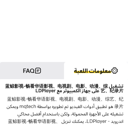
معلومات اللعبة
FAQ
تشغيل 蓝鲸影视-畅看华语影视、电视剧、电影、动漫、综
艺、纪录片 على جهاز الكمبيوتر مع LDPlayer
蓝鲸影视-畅看华语影视、电视剧、电影、动漫、综艺、纪
录片 هو تطبيق أدوات الفيديو تم تطويره بواسطة mqtech ويمكن
تشغيله على الأجهزة المحمولة، ولكن باستخدام أفضل محاكي
اندرويد - LDPlayer، يمكنك تنزيل 蓝鲸影视-畅看华语影视、