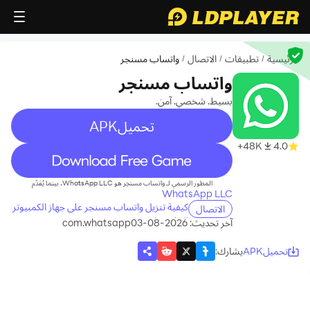
الرئيسية
تطبيقات
الاتصال
واتساب مسنجر
/
/
/
واتساب مسنجر
بسيط. شخصي. آمن.
تحميلAPK
48K+
4.0
recommend
المطور الرسمي لـ واتساب مسنجر هو WhatsApp LLC، بينما يُقدّم
WhatsApp LLC
كيفية تنزيل واتساب مسنجر على جهاز الكمبيوتر
الاتصال
الخاص بك
آخر تحديث: 2026-08-03
com.whatsapp
تحميلAPK
يشارك
: