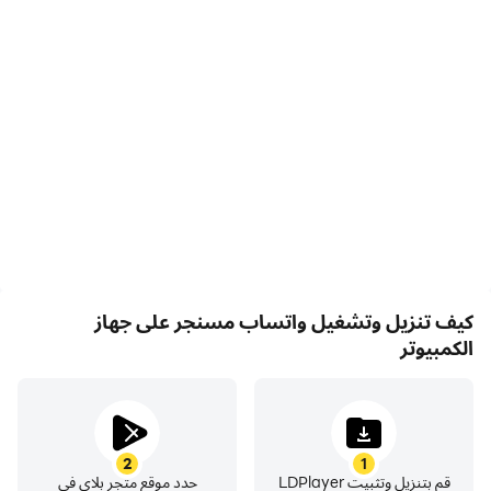
والعائلة. يعمل واتساب على الهواتف المحمولة وأجهزة الكمبيوتر
حتى عندما يكون الاتصال بالإنترنت بطيئًا، دون رسوم اشتراك*.
مراسلات خاصة حول العالم
تخضع رسائلك الشخصية ومكالماتك مع الأصدقاء والعائلة إلى
التشفير التام بين الطرفَين. ولا يمكن لأي طرف غير مشترك في
الدردشة الاطلاع عليها أو الاستماع إليها، بما في ذلك واتساب
نفسها.
كيف تنزيل وتشغيل واتساب مسنجر على جهاز
الكمبيوتر
تواصل سريع وفوري وآمن
كل ما تحتاج إليه هو رقم هاتف، دون الحاجة إلى اسم مستخدم أو
تسجيل دخول. يمكنك عرض جهات اتصالك التي تستخدم واتساب
بسرعة، وبدء المراسلة.
2
1
قم بتنزيل وتثبيت LDPlayer
حدد موقع متجر بلاي في