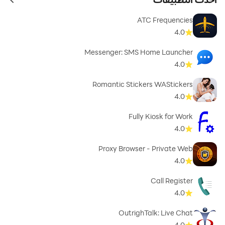
ames
ATC Frequencies
4.0
Messenger: SMS Home Launcher
4.0
Romantic Stickers WAStickers
4.0
Fully Kiosk for Work
4.0
Proxy Browser - Private Web
4.0
Call Register
4.0
OutrighTalk: Live Chat
4.0