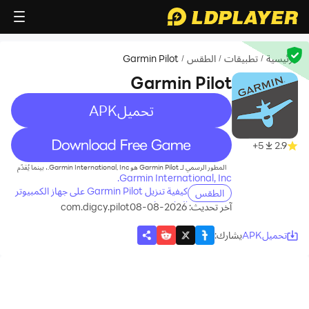
الرئيسية
تطبيقات
الطقس
Garmin Pilot
/
/
/
Garmin Pilot
تحميلAPK
recommend
5+
2.9
المطور الرسمي لـ Garmin Pilot هو Garmin International, Inc.، بينما يُقدّم
Garmin International, Inc.
كيفية تنزيل Garmin Pilot على جهاز الكمبيوتر
الطقس
الخاص بك
آخر تحديث: 2026-08-08
com.digcy.pilot
تحميلAPK
يشارك
: