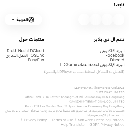
تابعنا
- دليل مطار AOPA
العربية
- تقديم خطة الرحلة عبر لوكهيد مارتن ودواتس
دعم ال دي بلاير
منتجات
حول
- بيانات الطقس الشاملة مباشرة من National Weather
Service and Environment Canada
البريد الالكتروني
LDCloud
Rreth Nesh
Facebook
OSLink
العمل التجاري
EasyFun
Discord
البريد الإلكتروني لخدمة العملاء LDGame
(التعامل مع المشاكل المتعلقة بحساب LDPlayer والشحن)
2026 LDPlayer.net. All rights reserved.
JUST OKAY LIMITED
Office F, 12/F, YHC Tower, 1 Sheung Yuet Rd, Kowloon Bay, KLN, Hong Kong
XUANZHI INTERNATIONAL CO., LIMITED
Room 1911, Lee Garden One, 33 Hysan Avenue, Causeway Bay, Hong Kong
التطبيقات والألعاب الموجودة في هذا الموقع كلها مجمعة من الإنترنت، إذا كان هناك أي انتهاك، يرجى الاتصال
بنا:
ldplayer_ar@ldplayer.net
Privacy Policy
Terms of Use
Software Licensing Protocol
Help Translate
GDPR Privacy Notice