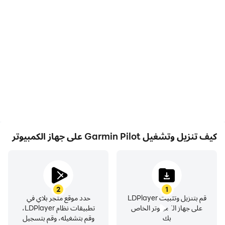
والملف والطيران والتسجيل بسهولة.
Garmin Pilot هي مجموعة الأدوات الأكثر شمولاً لنظام Android
المصممة خصيصًا للطيران العام وطياري الشركات. تخطيط الرحلات
، وحفظ الملفات ، والرسوم البيانية ، والخرائط التفاعلية ، وموارد
إحاطة الطقس ، وقدرات الملاحة ؛ كل ذلك مشمول. تعكس واجهة
التطبيق البديهية تلك الموجودة على أحدث إلكترونيات طيران من
Garmin تعمل باللمس حتى تتمكن من الانتقال بسلاسة من الرحلة
كيف تنزيل وتشغيل Garmin Pilot على جهاز الكمبيوتر
إلى الطائرة. التخطيط والملف والطيران باستخدام Garmin Pilot.
2
1
يخطط
قم بتنزيل وتثبيت LDPlayer
حدد موقع متجر بلاي في
على جهاز الكمبيوتر الخاص
تطبيقات نظام LDPlayer،
بك
وقم بتشغيله، وقم بتسجيل