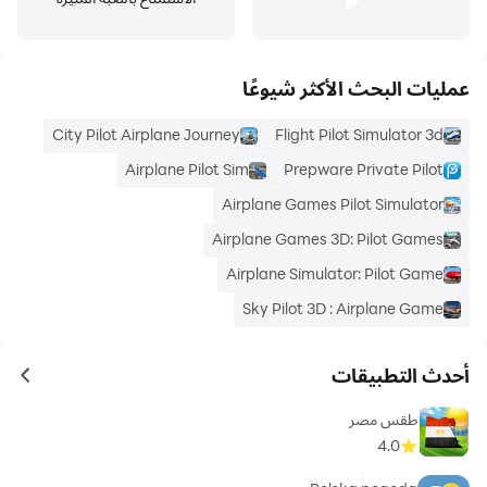
باستخدام Garmin Pilot ، يمكن للمستخدمين إدخال خطة رحلة
عمليات البحث الأكثر شيوعًا
بسهولة. تسهل النماذج المحملة مسبقًا حفظ البيانات وإعادة
استخدامها لمسارات الطيران المتكرر. وعندما تكون خطة الرحلة
City Pilot Airplane Journey
Flight Pilot Simulator 3d
جاهزة ، يسهل Garmin Pilot تقديم أو إلغاء أو إغلاق خطة الرحلة.
Airplane Pilot Sim
Prepware Private Pilot
Airplane Games Pilot Simulator
Airplane Games 3D: Pilot Games
يطير
Airplane Simulator: Pilot Game
Sky Pilot 3D : Airplane Game
أحدث التطبيقات
توفر Garmin Pilot قدرة كاملة على التنقل في الطريق على
ames
خريطتها المتحركة ، مع إظهار ETE و ETA وخطأ المسار المتقاطع
طقس مصر
والمسافة إلى إحداثية والموقع الحالي.
4.0