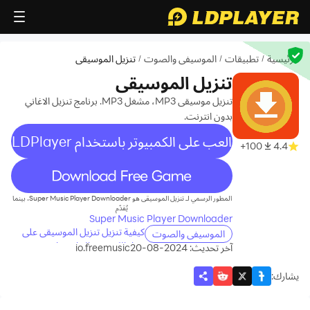
الرئيسية
تطبيقات
الموسيفى والصوت
تنزيل الموسيقى
/
/
/
تنزيل الموسيقى
تنزيل موسيقى MP3، مشغل MP3. برنامج تنزيل الاغاني
بدون انترنت.
العب على الكمبيوتر باستخدام LDPlayer
100+
4.4
recommend
المطور الرسمي لـ تنزيل الموسيقى هو Super Music Player Downloader، بينما
يُقدّم
Super Music Player Downloader
كيفية تنزيل تنزيل الموسيقى على
الموسيفى والصوت
جهاز الكمبيوتر الخاص بك
آخر تحديث: 2024-08-20
io.freemusic
يشارك
: