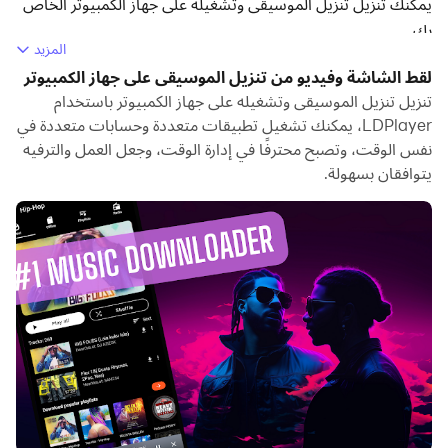
يمكنك تنزيل تنزيل الموسيقى وتشغيله على جهاز الكمبيوتر الخاص
بك.
المزيد
تشغيل تنزيل الموسيقى على جهاز الكمبيوتر، يمكنك التصفح
لقط الشاشة وفيديو من تنزيل الموسيقى على جهاز الكمبيوتر
بوضوح على شاشة كبيرة، كما أن التحكم في التطبيقات باستخدام
تنزيل تنزيل الموسيقى وتشغيله على جهاز الكمبيوتر باستخدام
الماوس ولوحة المفاتيح أسرع بكثير من لمس الشاشة، ولن داعي
LDPlayer، يمكنك تشغيل تطبيقات متعددة وحسابات متعددة في
نفس الوقت، وتصبح محترفًا في إدارة الوقت، وجعل العمل والترفيه
للقلق أبدًا بشأن قوة جهازك.
يتوافقان بسهولة.
بفضل ميزات المثيلات المتعددة والمزامنة، يمكنك أيضًا تشغيل
تطبيقات وحسابات متعددة على جهاز الكمبيوتر الخاص بك.
تعمل وظيفة نقل الملفات بين المحاكي والكمبيوتر على تسهيل
مشاركة الصور ومقاطع الفيديو والملفات.
قم بتنزيل تنزيل الموسيقى وتشغيله على جهاز الكمبيوتر الآن
واستمتع بالشاشة الكبيرة وجودة الصورة عالية الوضوح لإصدار
الكمبيوتر الشخصي!
AT Music Downloader: أفضل تطبيق موسيقى مجاني يعمل
على شحن قائمة التشغيل الخاصة بك باستخدام مشغل MP3