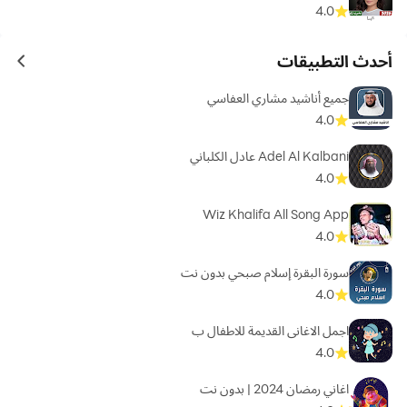
إن AT Downloader ليس مجرد مشغل MP3 - إنه احتفال
4.0
بالموسيقى بجميع أشكالها. قم بالتنزيل الآن وانضم إلى الملايين
الذين اختاروا AT Downloader كأفضل برنامج تنزيل موسيقى من
أحدث التطبيقات
ames
اختيارهم، حيث كل إيقاع عبارة عن قصة وكل أغنية هي ذكرى في
انتظار أن يتم إنشاؤها.
جميع أناشيد مشاري العفاسي
4.0
Adel Al Kalbani عادل الكلباني
4.0
Wiz Khalifa All Song App
4.0
سورة البقرة إسلام صبحي بدون نت
4.0
اجمل الاغانى القديمة للاطفال ب
4.0
اغاني رمضان 2024 | بدون نت