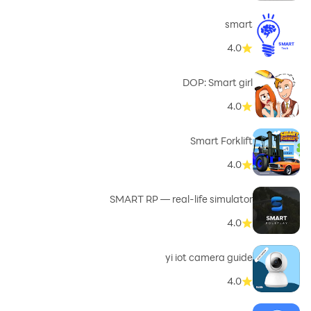
smart
4.0
DOP: Smart girl
4.0
Smart Forklift
4.0
SMART RP — real-life simulator
4.0
yi iot camera guide
4.0