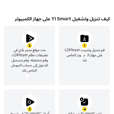
كيف تنزيل وتشغيل YI Smart على جهاز الكمبيوتر
2
1
قم بتنزيل وتثبيت LDPlayer
حدد موقع متجر بلاي في
على جهاز الكمبيوتر الخاص
تطبيقات نظام LDPlayer،
بك
وقم بتشغيله، وقم بتسجيل
الدخول إلى حساب الجوجل
الخاص بك
3
4
اختر YI Smart من نتائج
أدخل "YI Smart" في شريط