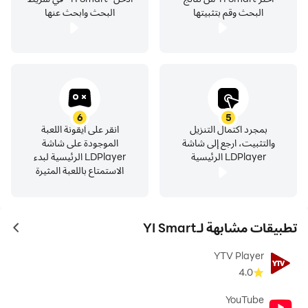
البحث وقم بتثبيتها
البحث وابحث عنها
6
5
بمجرد اكتمال التنزيل
انقر على أيقونة اللعبة
والتثبيت، ارجع إلى شاشة
الموجودة على شاشة
LDPlayer الرئيسية
LDPlayer الرئيسية لبدء
الاستمتاع باللعبة المثيرة
تطبيقات مشابهة لـYI Smart
ames
YTV Player
4.0
YouTube