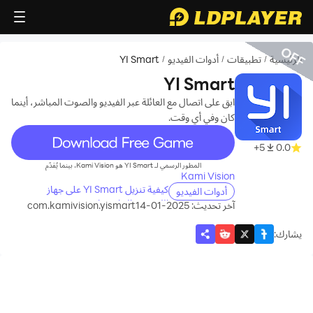
OFF
الرئيسية
تطبيقات
أدوات الفيديو
YI Smart
/
/
/
YI Smart
ابق على اتصال مع العائلة عبر الفيديو والصوت المباشر، أينما
كان وفي أي وقت.
recommend
5+
0.0
المطور الرسمي لـ YI Smart هو Kami Vision، بينما يُقدّم
Kami Vision
كيفية تنزيل YI Smart على جهاز
أدوات الفيديو
الكمبيوتر الخاص بك
آخر تحديث: 2025-01-14
com.kamivision.yismart
يشارك
: