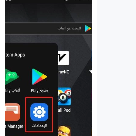
ألعاب عن
طريق
فيسبوك في
LDPlayer
دليل تثبيت
Xposed
دلائل
تحسين
الكمبيوتر
دلائل
متعدد
المهام
دلائل
إصلاح
الشبكة
دلائل
استعادة