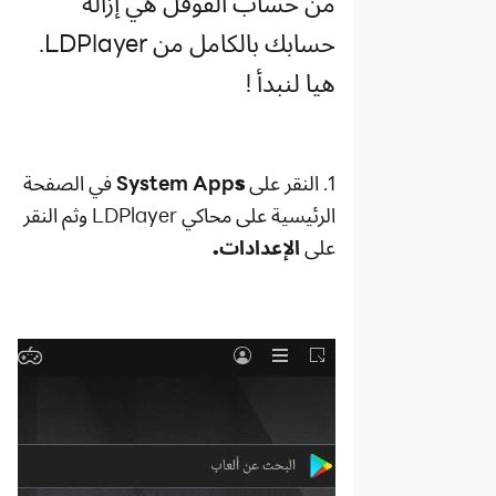
من حساب القوقل هي إزالة
حل مشكلة "لا
يتوافق جهازك
حسابك بالكامل من LDPlayer.
مع هذا
هيا لنبدأ !
الإصدار"
دليل تثبيت
XAPK
دليل تثبيت
1. النقر على
s
System App
في الصفحة
ملف APK
الرئيسية على محاكي
LDPlayer
وثم النقر
على
على
الإعدادات
.
LDPlayer
دليل تثبيت
APK
دليل تثبيت
الألعاب خارج
المحاكي
دليل تسحيل
الخروج من
حساب
الجوجل