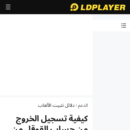
التعرف على
محاكي
LDPlayer
حول برنامج
الشراكة
دلائل
التثبيت
والتشغيل
الدعم
دلائل تثبيت الألعاب
/
دلائل VT
كيفية تسجيل الخروج
مقدمة
الوظيفة
من حساب القوقل من