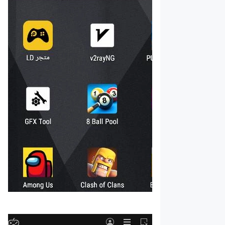
دليل الحصول
على ملف
APK
العملية
المحددة
لتثبيت ملف
XAPK على
محاكي
LDPlayer
حل مشكلة "
لا يتوافق
جهازك مع هذا
الإصدار" عن
طريق دليل
إعادة تعيين
متجر بلاي
كيفية تسجيل
الدخول إلى