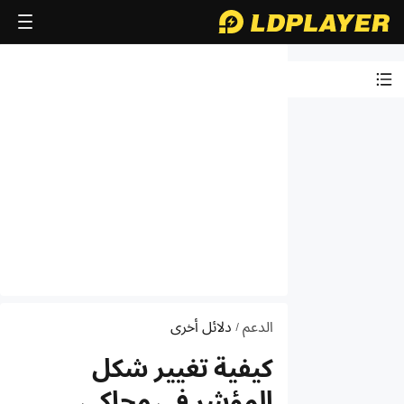
التعرف على
محاكي
LDPlayer
حول برنامج
الشراكة
دلائل
التثبيت
والتشغيل
الدعم
دلائل أخرى
/
دلائل VT
كيفية تغيير شكل
مقدمة
الوظيفة
المؤشر في محاكي