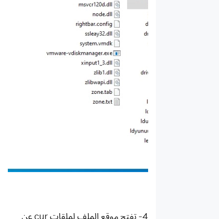
4- تفتح موقع الملف لملقات cur عن