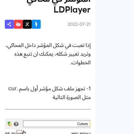
الأساسية
LDPlayer
دلائل
تثبيت
2022-07-21
الألعاب
دلائل
إذا تعبت في شكل المؤشر داخل المحاكي،
تحسين
وتريد تغيير شكله، يمكنك ان تتبع هذه
الكمبيوتر
الخطوات.
دلائل
متعدد
المهام
1- تجهز ملف شكل مؤشر أول باسم .cur
دلائل
مثل الصورة التالية
إصلاح
الشبكة
دلائل
استعادة
البيانات