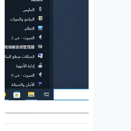
طريقة إعداد
المواقع
الافتراضية
باستخدام
محاكي
LDPlayer
كيفية إيقاف
تشغيل
إشعارات
التطبيق
لتقليل
استخدام
CPU في
محاكي
LDPlayer 9