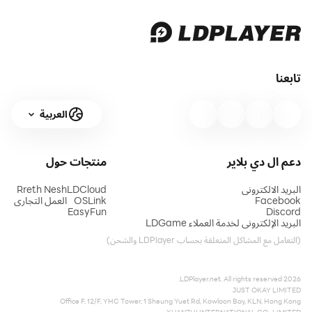
تابعنا
العربية
دعم ال دي بلاير
منتجات
حول
البريد الالكتروني
LDCloud
Rreth Nesh
Facebook
OSLink
العمل التجاري
EasyFun
Discord
البريد الإلكتروني لخدمة العملاء LDGame
(التعامل مع المشاكل المتعلقة بحساب LDPlayer والشحن)
2026 LDPlayer.net. All rights reserved.
JUST OKAY LIMITED
Office F, 12/F, YHC Tower, 1 Sheung Yuet Rd, Kowloon Bay, KLN, Hong Kong