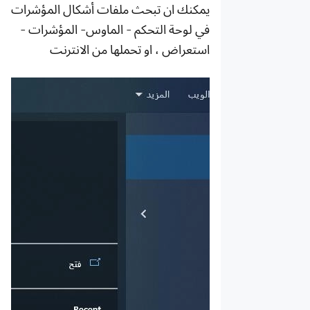
يمكنك ان تبحث ملفات أشكال المؤشرات
دليل إيقاف
تشغيل
في لوحة التحكم - الماوس- المؤشرات -
الإشعارات
استعراض ، او تحملها من الانترنت
على
LDPlayer
كيفية تغيير
شكل المؤشر
في محاكي
LDPlayer
كيف محو
ذاكرة التخزين
المؤقت
للألعاب او
التطبيقات
داخل المحاكي
LDPlayer
مقدمة وضع
القرص
الصغير