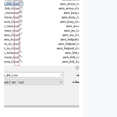
دلائل
أخرى
دليل إصلاح
التأخر وتسريع
المحاكي
طرق لتسريع
محاكي
اندرويد
دليل تشغيل
المحاكي
حل مشكلة
تعطل الألعاب
او التطبيقات
على
LDPlayer
أعلن على
موقعنا