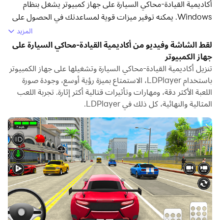
أكاديمية القيادة-محاكي السيارة على جهاز كمبيوتر يشغل بنظام
Windows. يمكنه توفير ميزات قوية لمساعدتك في الحصول على
تجربة ألعاب غامرة في لعبة أكاديمية القيادة-محاكي السيارة.
المزيد
لقط الشاشة وفيديو من أكاديمية القيادة-محاكي السيارة على
عندما تلعب أكاديمية القيادة-محاكي السيارة على جهاز الكمبيوتر
جهاز الكمبيوتر
الخاص بك، إذا كنت تريد استخدام لوحة الألعاب الخاصة بك للتحكم
تنزيل أكاديمية القيادة-محاكي السيارة وتشغيلها على جهاز الكمبيوتر
في اللعبة، فإن اكتشاف لوحة الألعاب الذي يتم تنشيطه تلقائيًا
باستخدام LDPlayer، الاستمتاع بميزة رؤية أوسع، وجودة صورة
بواسطة LDPlayer يمكن أن يساعدك على تخصيص التحكم ببضع
اللعبة الأكثر دقة، ومهارات وتأثيرات قتالية أكثر إثارة. تجربة اللعب
نقرات بسيطة والاستمتاع بمشاهد السباق والتحديات الأكثر غامرة
المثالية والنهائية، كل ذلك في LDPlayer.
وحقيقية.
بدعم من معدلات الإطارات العالية، ستصبح تصميمات المسارات
المتنوعة للعبة والتضاريس الغنية والتغيرات البيئية أكثر واقعية
ودقة.
وفي الوقت نفسه، تتيح لك وظيفة تسجيل الفيديو تسجيل جميع
المسابقات ومحتوى الألعاب المثيرة بسهولة، وهو أمر مناسب جدًا
للمشاركة مع الأصدقاء أو إنشاء مقاطع فيديو. ابدأ بتنزيل أكاديمية
القيادة-محاكي السيارة وتشغيلها على جهاز الكمبيوتر الخاص بك