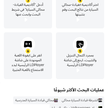
3
4
📜 سياسة الخصوصية:
اختر أكاديمية القيادة-محاكي
أدخل "أكاديمية القيادة-
السيارة من نتائج البحث وقم
محاكي السيارة" في شريط
https://www.games2win.com/corporate/privacy-
بتثبيتها
البحث وابحث عنها
policy.asp
6
5
بمجرد اكتمال التنزيل
انقر على أيقونة اللعبة
والتثبيت، ارجع إلى شاشة
الموجودة على شاشة
LDPlayer الرئيسية
LDPlayer الرئيسية لبدء
الاستمتاع باللعبة المثيرة
عمليات البحث الأكثر شيوعًا
الشرطة قيادة السيارة محاكي
محاكي قيادة السيارة المدرسية
سباق Volkswagen محاكي السيارة