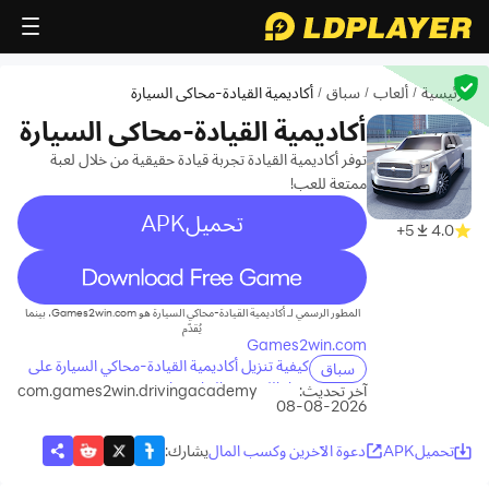
الرئيسية
ألعاب
سباق
أكاديمية القيادة-محاكي السيارة
/
/
/
أكاديمية القيادة-محاكي السيارة
توفر أكاديمية القيادة تجربة قيادة حقيقية من خلال لعبة
ممتعة للعب!
تحميلAPK
5+
4.0
recommend
المطور الرسمي لـ أكاديمية القيادة-محاكي السيارة هو Games2win.com، بينما
يُقدّم
Games2win.com
كيفية تنزيل أكاديمية القيادة-محاكي السيارة على
سباق
جهاز الكمبيوتر الخاص بك
آخر تحديث:
com.games2win.drivingacademy
2026-08-08
تحميلAPK
دعوة الآخرين وكسب المال
يشارك
: