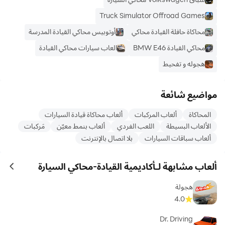
Truck Simulator Offroad Games
محاكاة حافلة القيادة محاكي
أوتوبيس محاكي القيادة المدرسة
محاكي القيادة BMW E46
العاب سيارات محاكي القيادة
هجوله و تفحيط
مواضيع شائعة
المحاكاة
ألعاب المركبات
ألعاب محاكاة قيادة السيارات
الألعاب البسيطة
اللعب الفردي
ألعاب بنمط معيّن
مَركبات
ألعاب سباقات السيارات
بلا اتصال بالإنترنت
ألعاب مشابهة لـأكاديمية القيادة-محاكي السيارة
ames
هجولة
4.0
Dr. Driving