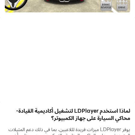
الآن!
🚗إتقان لعبة محاكاة السيارة النهائية – أكاديمية القيادة!🚦
ادخل إلى أكثر ألعاب محاكاة السيارات ومواقف السيارات واقعية،
والمصممة لمحبي ألعاب السيارات وألعاب السباق. تعلم قواعد
الطريق، وعزز مهاراتك في القيادة، واستمتع بإثارة تجربة حقيقية في
أحد أفضل أجهزة محاكاة القيادة المتاحة. اجتز اختباراتك، وتدرب على
ركن السيارة، واستكشف التحديات المثيرة في مدن العالم المفتوح
المذهلة!
🏁 لماذا تتميز أكاديمية القيادة عن غيرها:
🚦 تعلم قواعد الطريق: تدرب على أكثر من 80 إشارة مرور حقيقية
لماذا استخدم LDPlayer لتشغيل أكاديمية القيادة-
بطريقة ممتعة وتفاعلية.
محاكي السيارة على جهاز الكمبيوتر؟
🚗 ضوابط واقعية للمركبة: استمتع بفيزياء القيادة المتقدمة
يوفر LDPlayer ميزات فريدة لللاعبين، بما في ذلك دعم المثيلات
والتعامل السلس للحصول على تجربة أصيلة.