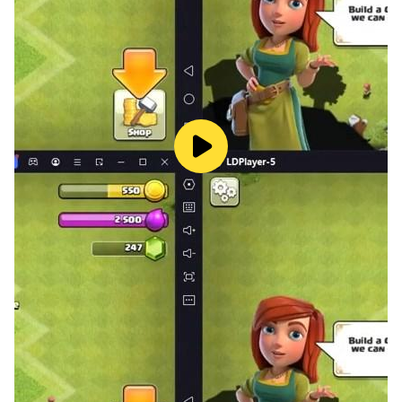
واتحد مع أصدقائك، واربح كل معركة في ساحات القتال المختلفة!
☆انضم إلى حلف وقاتل لتصبح ملكًا☆
الأحلاف هي أساس البقاء. انضم إلى حلف قوي أو أنشئ تحالفك
الخاص من الصفر. اتصل بحلفائك وشارك في لعبة الأحلاف المكثفة
والمثيرة، وحروب الأحلاف، ومعارك الأراضي، وحروب القصر، ومعارك
عبر الخوادم، وحروب الإمبراطورية العظمى والأراضي المفقودة، وما
إلى ذلك. في أمواج الرمال، هل يمكنك الفوز بالنصر النهائي،
والحصول على أعلى سلطة وسمعة معروفة، وقيادة العالم؟
☆لعبة ممتعة ومكافآت وفيرة☆
اكتشف الكنوز، وإمبراطور العاصفة، والصحراء الثائرة، والصرح
المصقول، وما إلى ذلك. تمنحك طريقة اللعب هذه ذات الخصائص
العربية الكثير من الحداثة. استمتع بمتعة اللعب أثناء استكشاف
الكنوز العديدة والحصول عليها!
☆تفاعل اجتماعي رائع ودردشة سلسة☆