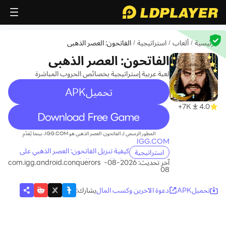
الرئيسية
ألعاب
استراتيجية
الفاتحون: العصر الذهبي
/
/
/
الفاتحون: العصر الذهبي
لعبة عربية إستراتيجية بخصائص الحروب المباشرة
تحميلAPK
7K+
4.0
recommend
المطور الرسمي لـ الفاتحون: العصر الذهبي هو IGG.COM، بينما يُقدّم
IGG.COM
كيفية تنزيل الفاتحون: العصر الذهبي على
استراتيجية
جهاز الكمبيوتر الخاص بك
آخر تحديث: 2026-08-
com.igg.android.conquerors
08
تحميلAPK
دعوة الآخرين وكسب المال
يشارك
: