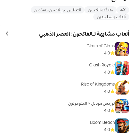
4X
متعدِّدة اللاعبين
التنافس بين لاعبين متعدّدين
ألعاب بنمط معيّن
ألعاب مشابهة لـالفاتحون: العصر الذهبي
ames
Clash of Clans
4.0
Clash Royale
4.0
Rise of Kingdoms
4.0
لوردس موبايل × المتوحولون
4.0
Boom Beach
4.0