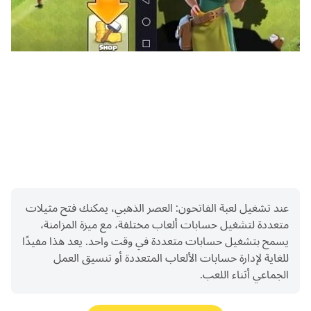
تتيح لك الوظائف الاجتماعية القوية، والترجمة الفورية بلغات
متعددة، ودردشة المملكة، ودردشة الأحلاف، والدردشة الخاصة، أو
الدردشات الجماعية المتنوعة، التواصل مع الأمراء من مختلف
البلدان دون حواجز. هناك أيضًا تعبيرات ديناميكية، وصناديق
دردشة، وصور رمزية مخصصة، وما إلى ذلك، مما يجعل تواصلك مع
الأمراء الآخرين أكثر تشويقًا وحيوية.
الفيسبوك: https://www.facebook.com/Fatehoon
عند تشغيل لعبة الفاتحون: العصر الذهبي، يمكنك فتح مثيلات
متعددة لتشغيل حسابات ألعاب مختلفة، مع ميزة المزامنة،
يسمح بتشغيل حسابات متعددة في وقت واحد. يعد هذا مفيدًا
للغاية لإدارة حسابات الألعاب المتعددة أو تنسيق العمل
الجماعي أثناء اللعب.