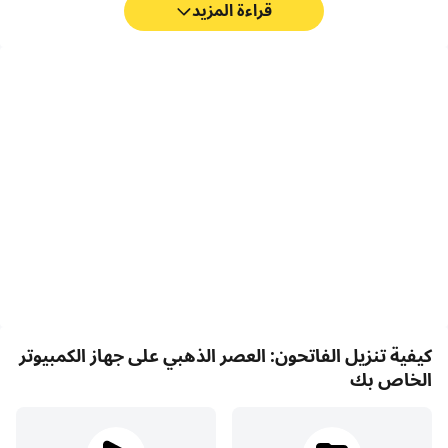
قراءة المزيد
مسجل الفيديو
لوحة المفاتيح والماوس
التقط أداءك وعملية اللعب
في الفاتحون: العصر الذهبي،
بسهولة في الفاتحون: العصر
يحتاج اللاعبون إلى تنفيذ
الذهبي، مما يساعد في التعلم
إجراءات بشكل متكرر مثل حركة
وتحسين تقنيات القيادة، أو
الشخصية واختيار المهارات
مشاركة تجارب الألعاب
والقتال، حيث توفر لوحة
والإنجازات مع لاعبين آخرين.
المفاتيح والماوس عملية أكثر
ملاءمة واستجابة.
كيفية تنزيل الفاتحون: العصر الذهبي على جهاز الكمبيوتر
الخاص بك