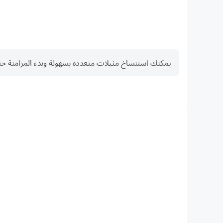
يمكنك استنساخ مثيلات متعددة بسهولة وبدء المزامنة حتى تحصل على العنص
FPS عالية
مع دعم FPS العالي، أصبحت رسومات الألعاب في كلمات كرا
أصبحت الإجراءات أكثر سلاسة، مما يعزز التجربة البصرية والانغم
وتحدي .