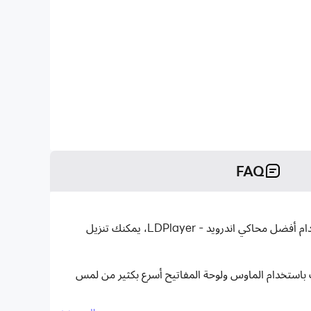
FAQ
كلمات كراش - لعبة تسلية وتحدي هو تطبيق كلمات تم تطويره بواسطة Zytoona ويمكن تشغيله على الأجهزة المحمولة، ولكن باستخدام أفضل محاكي اندرويد - LDPlayer، يمكنك تنزيل
 باستخدام الماوس ولوحة المفاتيح أسرع بكثير من لمس