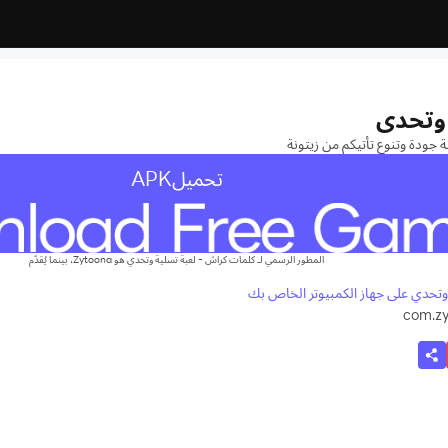
 وتحدي
ة جودة وتنوع تأتيكم من زيتونة
تحميلAPK
المطور الرسمي لـ كلمات كراش - لعبة تسلية وتحدي هو Zytoona، بينما يُقدّم
تر الخاص بك
com.z