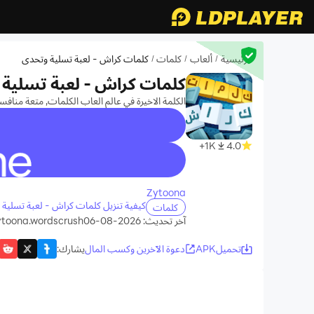
الرئيسية
ألعاب
كلمات
كلمات كراش - لعبة تسلية وتحدي
/
/
/
كلمات كراش - لعبة تسلية
الكلمة الاخيرة في عالم العاب الكلمات, متعة منافس
1K+
4.0
recommend
Zytoona
كيفية تنزيل كلمات كراش - لعبة تسلية وتحدي على جهاز الكمبيو
كلمات
آخر تحديث: 2026-08-06
ytoona.wordscrush
تحميلAPK
دعوة الآخرين وكسب المال
يشارك
: