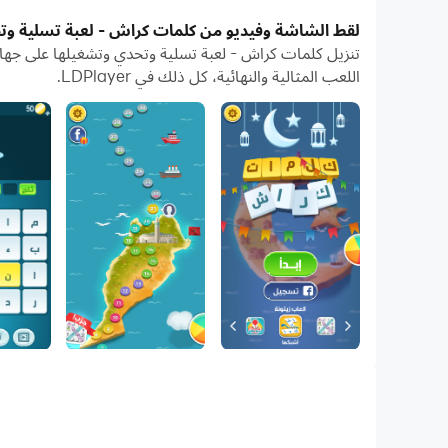
بفضل ميزات المثيلات المتعددة والمزامنة، يمكنك أيضًا ت
لقط الشاشة وفيديو من كلمات كراش - لعبة تسلية وتح
تعمل وظيفة نقل الملفات بين المحاكي والكمبيوتر على تسه
اللعب المثالية والنهائية، كل ذلك في LDPlayer.
قم بتنزيل كلمات كراش - لعبة تسلية وتحدي وتشغيله على جها
استكشف خارطة العالم العربي عن طريق حل المراحل المتنوع
بدون منازع أفضل لعبة كلمات عربية شاملة وبجودة عالية من 
تجمع بين المنافسة والتعاون بين الاصدقاء وافراد العائلة.
تسابق مع اصدقائك في الفيسبوك , الخارطة تشمل مئات المرا
التفكير ودقة ملاحظة