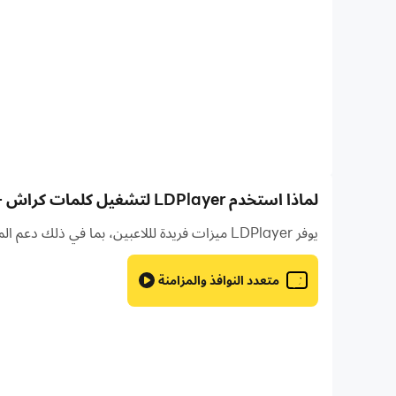
لماذا استخدم LDPlayer لتشغيل كلمات كراش - لعبة تسلية وتحدي على جهاز الكمبيوتر؟
يوفر LDPlayer ميزات فريدة لللاعبين، بما في ذلك دعم المثيلات المتعددة ووحدات الماكرو والمزامنة والتحكم عن بعد وميزات أخرى غير متوفرة على الأجهزة المحمولة.
متعدد النوافذ والمزامنة