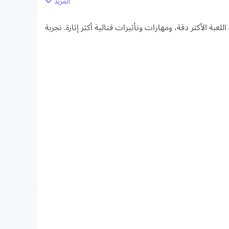
المزيد
LDPlaye، الاستمتاع بميزة رؤية أوسع، وجودة صورة اللعبة الأكثر دقة، ومهارات وتأثيرات قتالية أكثر إثارة. تجربة
لإصدار الكمبيوتر الشخصي!
نز. لعبة مليئة بالتسلية والتشويق, وتحتاج لحدة في