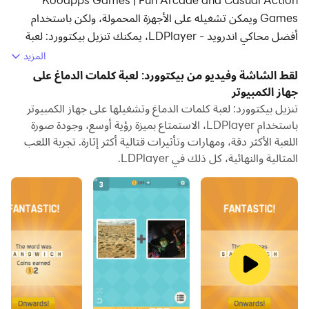
Games ويمكن تشغيله على الأجهزة المحمولة، ولكن باستخدام
أفضل محاكي اندرويد - LDPlayer، يمكنك تنزيل بيكتوورد: لعبة
كلمات الدماغ وتشغيله على جهاز الكمبيوتر الخاص بك.
المزيد
لقط الشاشة وفيديو من بيكتوورد: لعبة كلمات الدماغ على
تشغيل بيكتوورد: لعبة كلمات الدماغ على جهاز الكمبيوتر، يمكنك
جهاز الكمبيوتر
التصفح بوضوح على شاشة كبيرة، كما أن التحكم في التطبيقات
تنزيل بيكتوورد: لعبة كلمات الدماغ وتشغيلها على جهاز الكمبيوتر
باستخدام الماوس ولوحة المفاتيح أسرع بكثير من لمس الشاشة،
باستخدام LDPlayer، الاستمتاع بميزة رؤية أوسع، وجودة صورة
ولن داعي للقلق أبدًا بشأن قوة جهازك.
اللعبة الأكثر دقة، ومهارات وتأثيرات قتالية أكثر إثارة. تجربة اللعب
المثالية والنهائية، كل ذلك في LDPlayer.
بفضل ميزات المثيلات المتعددة والمزامنة، يمكنك أيضًا تشغيل
تطبيقات وحسابات متعددة على جهاز الكمبيوتر الخاص بك.
تعمل وظيفة نقل الملفات بين المحاكي والكمبيوتر على تسهيل
مشاركة الصور ومقاطع الفيديو والملفات.
قم بتنزيل بيكتوورد: لعبة كلمات الدماغ وتشغيله على جهاز الكمبيوتر
الآن واستمتع بالشاشة الكبيرة وجودة الصورة عالية الوضوح لإصدار
الكمبيوتر الشخصي!