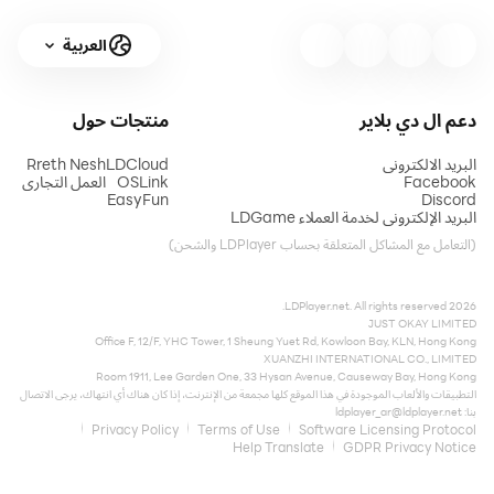
العربية
دعم ال دي بلاير
منتجات
حول
البريد الالكتروني
LDCloud
Rreth Nesh
Facebook
OSLink
العمل التجاري
EasyFun
Discord
البريد الإلكتروني لخدمة العملاء LDGame
(التعامل مع المشاكل المتعلقة بحساب LDPlayer والشحن)
2026 LDPlayer.net. All rights reserved.
JUST OKAY LIMITED
Office F, 12/F, YHC Tower, 1 Sheung Yuet Rd, Kowloon Bay, KLN, Hong Kong
XUANZHI INTERNATIONAL CO., LIMITED
Room 1911, Lee Garden One, 33 Hysan Avenue, Causeway Bay, Hong Kong
التطبيقات والألعاب الموجودة في هذا الموقع كلها مجمعة من الإنترنت، إذا كان هناك أي انتهاك، يرجى الاتصال
بنا:
ldplayer_ar@ldplayer.net
Privacy Policy
Terms of Use
Software Licensing Protocol
Help Translate
GDPR Privacy Notice