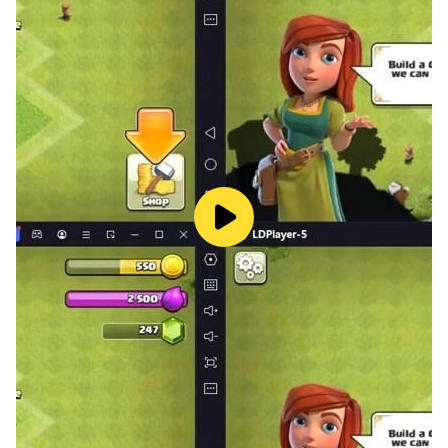
ألعاب تخمين الصُوَر لكافّة المستويات
- تحديات الكلمات تأتي بصعوبات متنوّعة
- ألعاب تخمين الكلمات ممتعة لجميع الأعمار في الوضعية السهلة
- ألعاب دماغ مع مجموعة صعبة من الصُوَر
- تدريب الدماغ يصبح أكثر إثارة ومتعة مع مجموعة الصُور البالغة
الصعوبة!
خمّن المشاهير
- تخمين هوية المشاهير هي من ألعاب الدماغ الممتعة التي توسّع
معلوماتك بثقافة البوب
- أحجية الصُوَر هذه تضم أفضل المشاهير فهل أنت على قدر
التحدي؟
خمّن العلامة التجارية
- خمّن الشعار أو اسم المطعم المفضّل لديك في ألغاز كلمات صعبة
ألعاب أفلام وبرامج تلفزيونية