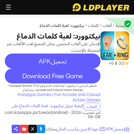
الرئيسية
ألعاب
كلمات
بيكتوورد: لعبة كلمات الدماغ
/
/
/
بيكتوورد: لعبة كلمات الدماغ
الإدمان على ألعاب التخمين. يمكن للجميع لعب الألعاب غير
المتصلة بالإنترنت.
تحميلAPK
5+
3.0
recommend
المطور الرسمي لـ بيكتوورد: لعبة كلمات الدماغ هو Kooapps Games | Fun
Arcade and Casual Action Games، بينما يُقدّم
Kooapps Games | Fun Arcade and Casual
Action Games
كيفية تنزيل بيكتوورد: لعبة كلمات الدماغ على
كلمات
جهاز الكمبيوتر الخاص بك
آخر تحديث: 2026-
com.kooapps.pictowordandroid
08-06
تحميلAPK
دعوة الآخرين وكسب المال
يشارك
: