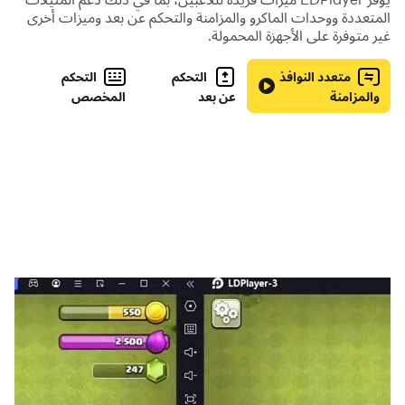
المتعددة ووحدات الماكرو والمزامنة والتحكم عن بعد وميزات أخرى
غير متوفرة على الأجهزة المحمولة.
خمّن الكلمات وامرح. إنّ لعبة ألغاز الكلمات سوف تضيف البهجة
الى يومك فهي مناسبة للفتيان و الفتيات بجميع الأعمار. يمكنك أن
متعدد النوافذ
التحكم
التحكم
تلعب ألعاب الكلمات لوحدك أو مع أصدقائك.
والمزامنة
عن بعد
المخصص
خمّن الكلمة ثمّ اجمع الصُوَر لتربح. مثلاً إذا رأيت اجمع الاثنين
:WITCH وصورة SAND صورة
أي لفافة، وجبة SANDWICH لتحصل على
الفطور المفضّلة! في حال لم تستطع إيجاد حل لأحجية الدماغ
بامكنك تهجئة الكلمات أو الاستعانة بصديق!صورتان و كلمة - هل
بوسعك تخمين الحل؟
هذه لعبة الكلمات الأكثر تشويقاً. واجه تحدي الكلمات من
Pictoword: أفضل ألعاب الكلمات على الجوّال!
لا انترنت؟ لا مشكلة! العب عبر أو بدون الانترنت أينما تريد!