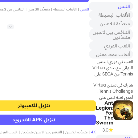
العشرات من قصات
technology.
التنس
الشعر الأنيقة،
التنس
|
الألعاب البسيطة
|
متعدِّدة اللاعبين
|
التنافس بين لاعبي
والأحذية الفاخرة،
الألعاب البسيطة
Choose your faction
وحقائب اليد الأنيقة،
متعدِّدة اللاعبين
and become its
والمجوهرات الفاخرة
leader. Rally your
التنافس بين لاعبين
وغيرها من
survivors and fight
متعدّدين
الملحقات. بالتأكيد
across the land to
يمكن
اللعب الفردي
claim your throne of
ألعاب بنمط معيّن
power.
العب في دوري التنس
4 Fantasy Factions,
النهائي مع تحدي Virtua
60+ Heroes
Tennis من SEGA على
Align with the
الهاتف المحمول
شارك في تحدي Virtua
vampires,
Tennis Challenge،
werewolves, hunters,
أعمق لعبة تنس على
or mages. Plus, over
Ant
الهاتف المحمول مع
sixty heroes with a
تنزيل للكمبيوتر
Legion:
رسومات ثلاثية الأبعاد لا
wide range of
For
مثيل لها وعناصر تحكم
abilities. Gather and
The
تنزيل APK للاندرويد
تكتيكية وطريقة لعب
recruit elite heroes to
Swarm
واقعية.
perfect your
3.0
4X
|
متعدِّدة اللاعبين
|
التنافس بين لاعبين متعدّدين
|
اللعب الفرد
formation.