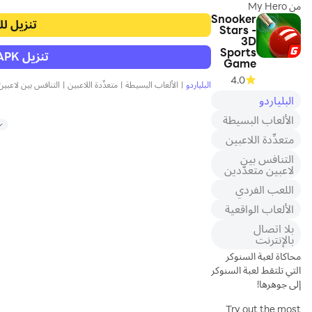
من My Hero
Snooker
Academia متاحة الآن
تنزيل لل
Stars -
في متناول يدك! كن البطل
3D
الذي طالما رغبت في أن
Sports
تنزيل APK للاندرويد
تكون من الأنمي الناجح ،
Game
خذ المراوغات القوية إلى
4.0
البلياردو
|
الألعاب البسيطة
|
متعدِّدة اللاعبين
|
التنافس بين لاعبين
المعركة وقاتل الأشرار جنبًا
البلياردو
إلى جنب مع لاعبين آخرين
في لعبة تقمص الأدوار
الألعاب البسيطة
متعددة اللاعبين هذه! اربح
متعدِّدة اللاعبين
مكافآت وانغمس في لعبة
التنافس بين
قتال إستراتيجية مثيرة مع
لاعبين متعدّدين
معارك لاعب ضد لاعب
ومهام إستراتيجية.
اللعب الفردي
الألعاب الواقعية
جرب مدينة Honei ، مع
بلا اتصال
أبطالها العديدين في
بالإنترنت
التدريب والأبطال
محاكاة لعبة السنوكر
المحترفين والأشرار
التي تلتقط لعبة السنوكر
المخططين. استكشف
إلى جوهرها!
لعبة تقمص الأدوار للعالم
المفتوح هذه: قم بنزهة في
Try out the most