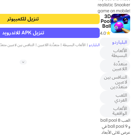
الشوارع ،
realistic Snooker
game on mobile!
3D
It's simple enough
تنزيل للكمبيوتر
Pool
so anybody can
Ball
play, but intricate
تنزيل APK للاندرويد
4.0
enough that it will
take you years to
البلياردو
البلياردو
|
الألعاب البسيطة
|
متعدِّدة اللاعبين
|
التنافس بين لاعبين متعدّ
master!
الألعاب
البسيطة
متعدِّدة
REAL FEELING OF
اللاعبين
PLAYING
التنافس بين
SNOOKER
لاعبين
متعدّدين
We have created a
اللعب
simple and
الفردي
accurate touch
control system
الألعاب
الواقعية
that gets out of
your way and
العب 8 ball pool
makes you feel like
و 9 ball pool في
you are almost
عرض ثلاثي الأبعاد