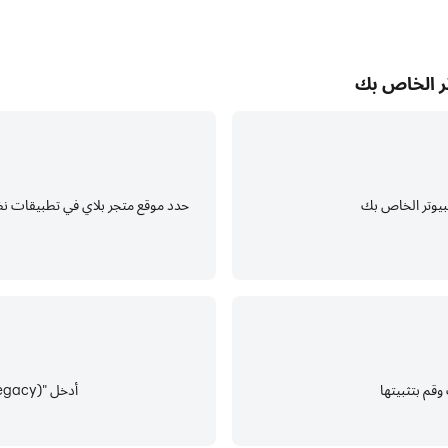
أدخل "lichess (legacy)" في شريط البحث وابحث عنها