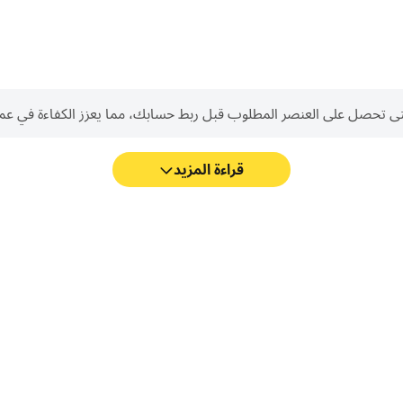
 العنصر المطلوب قبل ربط حسابك، مما يعزز الكفاءة في عمليات Reroll في ess (legacy
قراءة المزيد
مع دعم FPS العالي، أصبحت رسومات الألعاب في lichess (legacy) أكثر سلاسة، كما أصبحت
lichess (l).
القيادة، أو مشارك