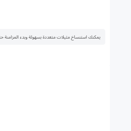
يمكنك استنساخ مثيلات متعددة بسهولة وبدء المزامنة حتى تحصل على
FPS عالية
الإجراءات أكثر سلاسة، مما يعزز التجربة البصرية والانغماس في لعبة egacy