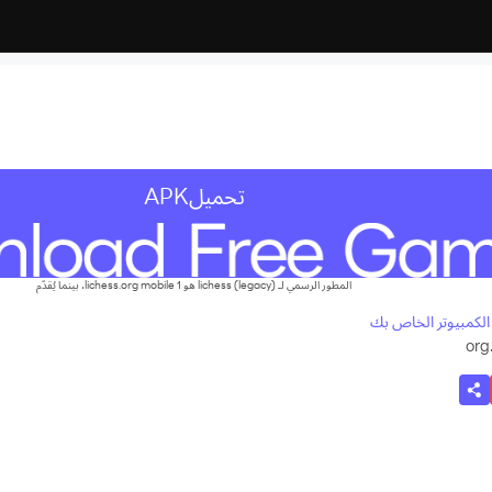
تحميلAPK
المطور الرسمي لـ lichess (legacy) هو lichess.org mobile 1، بينما يُقدّم
org