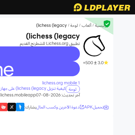
الرئيسية
ألعاب
لوحة
lichess (legacy)
/
/
/
lichess (legacy)
تطبيق Lichess.org للشطرنج القديم
500+
3.0
recommend
lichess.org mobile 1
كيفية تنزيل lichess (legacy) على جهاز الكمبيوتر الخاص بك
لوحة
آخر تحديث: 2026-08-07
.lichess.mobileapp
تحميلAPK
دعوة الآخرين وكسب المال
يشارك
: