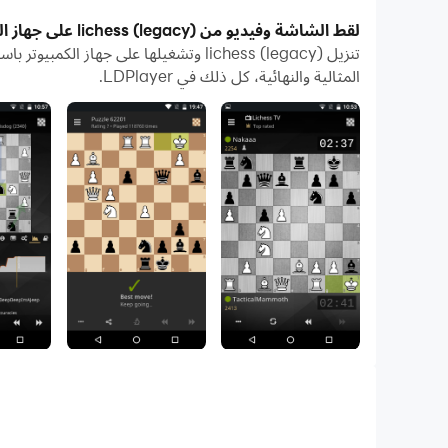
بفضل ميزات المثيلات المتعددة والمزامنة، يمكنك أيضًا ت
لقط الشاشة وفيديو من lichess (legacy) على جهاز الكمبيوتر
تعمل وظيفة نقل الملفات بين المحاكي والكمبيوتر على تسه
المثالية والنهائية، كل ذلك في LDPlayer.
قم بتنزيل lichess (legacy) وتشغيله على جهاز الكمبيوتر الآن واستمتع بالشاشة الكبيرة وجودة الصورة عالية الوضوح لإصدار الكمبيوتر الشخصي!
Try out our new application:
.com/store/apps/details?id=org.lichess.mobileV2