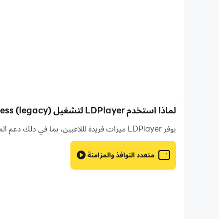
لماذا استخدم LDPlayer لتشغيل lichess (legacy) على جهاز الكمبيوتر؟
يوفر LDPlayer ميزات فريدة لللاعبين، بما في ذلك دعم المثيلات المتعددة ووحدات الماكرو والمزامنة والتحكم عن بعد وميزات أخرى غير متوفرة على الأجهزة المحمولة.
متعدد النوافذ والمزامنة