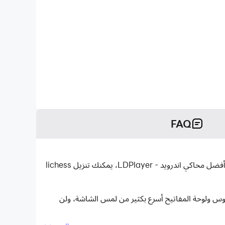
FAQ
lichess (legacy) هو تطبيق لوحة تم تطويره بواسطة lichess.org mobile 1 ويمكن تشغيله على الأجهزة المحمولة، ولكن باستخدام أفضل محاكي اندرويد - LDPlayer، يمكنك تنزيل lichess
دام الماوس ولوحة المفاتيح أسرع بكثير من لمس الشاشة، ولن