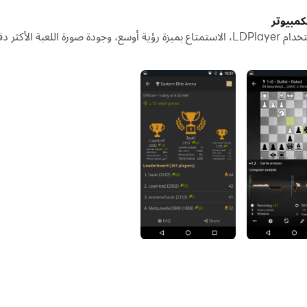
شغيل تطبيقات وحسابات متعددة على جهاز الكمبيوتر الخاص بك.
تنزيل lichess (legacy) وتشغيلها على جهاز الكمبيوتر باستخدام LDPlayer، الاستمتاع بميزة رؤية 
يل مشاركة الصور ومقاطع الفيديو والملفات.
https://play.google