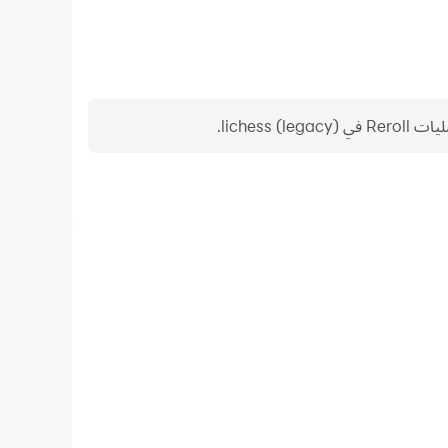
lich).
مسجل الفيديو
التقط أداءك وعملية اللعب بسهولة في lichess (legacy)، مما يساعد في التعلم وتحسين تقنيات
ة تجارب الألعاب والإنجازات مع لاعبين آخرين.