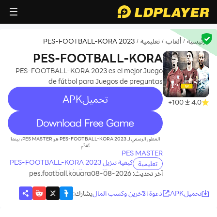
الرئيسية
ألعاب
تعليمية
PES-FOOTBALL-KORA 2023
/
/
/
PES-FOOTBALL-KORA
2023
PES-FOOTBALL-KORA 2023 es el mejor Juego
de fútbol para Juegos de preguntas
تحميلAPK
100+
4.0
recommend
المطور الرسمي لـ PES-FOOTBALL-KORA 2023 هو PES MASTER، بينما
يُقدّم
PES MASTER
كيفية تنزيل PES-FOOTBALL-KORA 2023
تعليمية
على جهاز الكمبيوتر الخاص بك
آخر تحديث: 2026-08-08
pes.football.kouara
تحميلAPK
دعوة الآخرين وكسب المال
يشارك
: