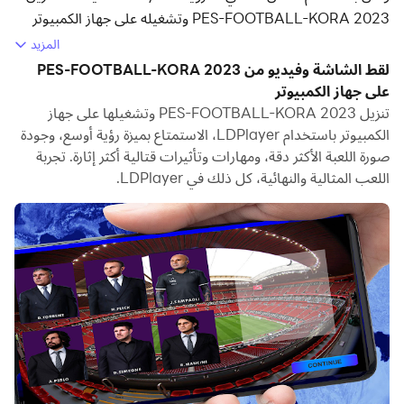
PES-FOOTBALL-KORA 2023 وتشغيله على جهاز الكمبيوتر
الخاص بك.
المزيد
لقط الشاشة وفيديو من PES-FOOTBALL-KORA 2023
تشغيل PES-FOOTBALL-KORA 2023 على جهاز الكمبيوتر،
على جهاز الكمبيوتر
يمكنك التصفح بوضوح على شاشة كبيرة، كما أن التحكم في
تنزيل PES-FOOTBALL-KORA 2023 وتشغيلها على جهاز
التطبيقات باستخدام الماوس ولوحة المفاتيح أسرع بكثير من لمس
الكمبيوتر باستخدام LDPlayer، الاستمتاع بميزة رؤية أوسع، وجودة
الشاشة، ولن داعي للقلق أبدًا بشأن قوة جهازك.
صورة اللعبة الأكثر دقة، ومهارات وتأثيرات قتالية أكثر إثارة. تجربة
اللعب المثالية والنهائية، كل ذلك في LDPlayer.
بفضل ميزات المثيلات المتعددة والمزامنة، يمكنك أيضًا تشغيل
تطبيقات وحسابات متعددة على جهاز الكمبيوتر الخاص بك.
تعمل وظيفة نقل الملفات بين المحاكي والكمبيوتر على تسهيل
مشاركة الصور ومقاطع الفيديو والملفات.
قم بتنزيل PES-FOOTBALL-KORA 2023 وتشغيله على جهاز
الكمبيوتر الآن واستمتع بالشاشة الكبيرة وجودة الصورة عالية
الوضوح لإصدار الكمبيوتر الشخصي!
PES-FOOTBALL-KORA 2023 es el mejor Juego de