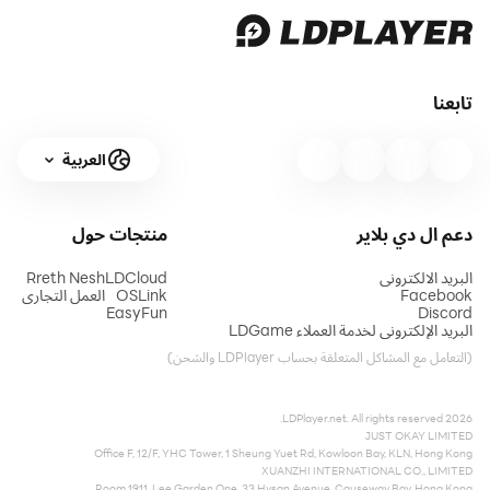
تابعنا
العربية
دعم ال دي بلاير
منتجات
حول
البريد الالكتروني
LDCloud
Rreth Nesh
Facebook
OSLink
العمل التجاري
EasyFun
Discord
البريد الإلكتروني لخدمة العملاء LDGame
(التعامل مع المشاكل المتعلقة بحساب LDPlayer والشحن)
2026 LDPlayer.net. All rights reserved.
JUST OKAY LIMITED
Office F, 12/F, YHC Tower, 1 Sheung Yuet Rd, Kowloon Bay, KLN, Hong Kong
XUANZHI INTERNATIONAL CO., LIMITED
Room 1911, Lee Garden One, 33 Hysan Avenue, Causeway Bay, Hong Kong