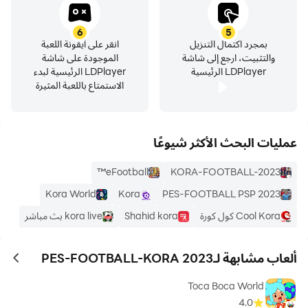
6
5
بمجرد اكتمال التنزيل
انقر على أيقونة اللعبة
والتثبيت، ارجع إلى شاشة
الموجودة على شاشة
LDPlayer الرئيسية
LDPlayer الرئيسية لبدء
الاستمتاع باللعبة المثيرة
عمليات البحث الأكثر شيوعًا
eFootball™
KORA-FOOTBALL-2023
Kora World
Kora
PES-FOOTBALL PSP 2023
Cool Kora كول كورة
Shahid kora
kora live بث مباشر
ألعاب مشابهة لـPES-FOOTBALL-KORA 2023
ames
Toca Boca World
4.0