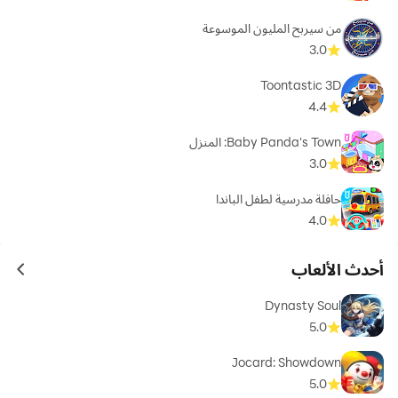
من سيربح المليون الموسوعة
3.0
Toontastic 3D
4.4
Baby Panda's Town: المنزل
3.0
حافلة مدرسية لطفل الباندا
4.0
أحدث الألعاب
ames
Dynasty Soul
5.0
Jocard: Showdown
5.0