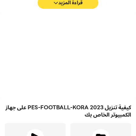
قراءة المزيد
FPS عالية
مسجل الفيديو
مع دعم FPS العالي، أصبحت
التقط أداءك وعملية اللعب
رسومات الألعاب في PES-
بسهولة في PES-
FOOTBALL-KORA 2023،
FOOTBALL-KORA 2023
أكثر سلاسة، كما أصبحت
مما يساعد في التعلم وتحسين
الإجراءات أكثر سلاسة، مما يعزز
تقنيات القيادة، أو مشاركة
التجربة البصرية والانغماس في
تجارب الألعاب والإنجازات مع
لعبة PES-FOOTBALL-
لاعبين آخرين.
KORA 2023.
كيفية تنزيل PES-FOOTBALL-KORA 2023 على جهاز
الكمبيوتر الخاص بك