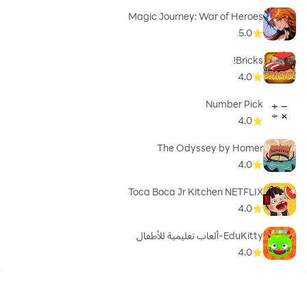
Magic Journey: War of Heroes
5.0
Bricks!
4.0
Number Pick
4.0
The Odyssey by Homer
4.0
Toca Boca Jr Kitchen NETFLIX
4.0
EduKitty-ألعاب تعليمية للأطفال
4.0