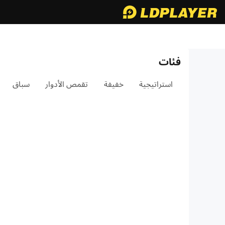
فئات
استراتيجية
خفيفة
تقمص الأدوار
سباق