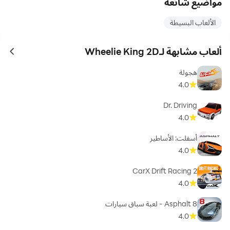
نيترو ، احصل على تحدي موتو وسباق حركة بهلوانية بالدراجة الآن!
مواضيع شائعة
الألعاب البسيطة
ألعاب مشابهة لـWheelie King 2D
ames
هجولة
4.0
Dr. Driving
4.0
أسفلت: الأساطير
4.0
CarX Drift Racing 2
4.0
Asphalt 8 - لعبة سباق سيارات
4.0