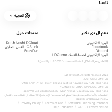
تابعنا
العربية
دعم ال دي بلاير
منتجات
حول
البريد الالكتروني
LDCloud
Rreth Nesh
Facebook
OSLink
العمل التجاري
EasyFun
Discord
البريد الإلكتروني لخدمة العملاء LDGame
(التعامل مع المشاكل المتعلقة بحساب LDPlayer والشحن)
2026 LDPlayer.net. All rights reserved.
JUST OKAY LIMITED
Office F, 12/F, YHC Tower, 1 Sheung Yuet Rd, Kowloon Bay, KLN, Hong Kong
XUANZHI INTERNATIONAL CO., LIMITED
Room 1911, Lee Garden One, 33 Hysan Avenue, Causeway Bay, Hong Kong
التطبيقات والألعاب الموجودة في هذا الموقع كلها مجمعة من الإنترنت، إذا كان هناك أي انتهاك، يرجى الاتصال
بنا:
ldplayer_ar@ldplayer.net
Privacy Policy
Terms of Use
Software Licensing Protocol
Help Translate
GDPR Privacy Notice