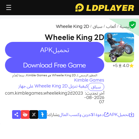
الرئيسية
ألعاب
سباق
Wheelie King 2D
/
/
/
Wheelie King 2D
تحميلAPK
recommend
5+
4.0
المطور الرسمي لـ Wheelie King 2D هو Kimble Games، بينما يُقدّم
Kimble Games
كيفية تنزيل Wheelie King 2D على جهاز
سباق
الكمبيوتر الخاص بك
آخر تحديث:
com.kimblegames.wheelieking2d2023
2026-08-
07
تحميلAPK
دعوة الآخرين وكسب المال
يشارك
: