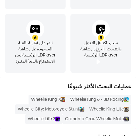
سباقات حركة بهلوانية بالدراجة لتصبح أفضل محاكي للدراجات.
بعض الميزات الفريدة لهذه اللعبة هي:
ترقية الدراجة وتخصيصها
6
5
احصل على نقاط لفتح الدراجة والتحديات والمسارات
بمجرد اكتمال التنزيل
انقر على أيقونة اللعبة
والتثبيت، ارجع إلى شاشة
الموجودة على شاشة
LDPlayer الرئيسية
LDPlayer الرئيسية لبدء
الاستمتاع باللعبة المثيرة
لماذا هذا التطبيق؟
عمليات البحث الأكثر شيوعًا
تم تصميم لعبة سباق الدراجات النارية هذه خصيصًا لمحبي ألعاب
الدراجات النارية وخبراء محاكاة الدراجات. اربح مكافآت إضافية
Wheelie King 7
Wheelie King 6 - 3D Racing
لتحسين ترتيبك عندما تلعب ألعاب راكب الدراجة النارية هذه يوميًا.
Wheelie City: Motorcycle Stunt
Wheelie King Lite
استخدم تلك المكافآت والنقاط لترقية الأجزاء وتخصيص سيارتك ،
Wheelie Life 3
Grandma Grau Wheelie Moto
مثل الخوذات ، وقطع غيار الدراجات ، وجلد الدراجة ذات العجلات ،
وما إلى ذلك مع هذا التحدي الفريد والمجاني للعبة انجراف دراجة