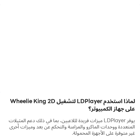
مرحبًا بكم في لعبة Wheelie King 2D - لعبة الدراجة ذات العجلات
الأربع للجميع. يتيح لك تطبيق الأعمال المثيرة الحرة لدينا سباق حركة
بهلوانية بالدراجة مجانًا. قم بتنزيل تطبيق بهلوانية بالدراجة king
2D- بهلوانية بالدراجة واختبر سباق حيلة الدراجة ، وتحدي لعبة
انجراف الدراجة نيترو ، وسباق حركة بهلوانية بالدراجة في أي وقت
وفي أي مكان. العب لعبة Wheelie King 2D: Moto Challenge
مع أصدقائك واجعلهم يعرفون أنك محترف فيها.
ابدأ بلعب ألعاب حركة بهلوانية بالدراجة كل يوم وكن محترفًا فيها.
التحدي الكامل للعبة nitro bike drift ، التقاط الركاب ، توصيل
الطرود ، endo ، وغير ذلك الكثير مجانًا. عندما تقوم بتنزيل لعبة
سباق الدراجات النارية الخاصة بنا ، فإنك تدخل في عالم من
لماذا استخدم LDPlayer لتشغيل Wheelie King 2D
المغامرات والأعمال المثيرة الحرة التي ستجعل كل دقيقة لديك
على جهاز الكمبيوتر؟
مثيرة. استخدم مؤشرات مثل القابض ، والفرامل ، والخانق ،
يوفر LDPlayer ميزات فريدة لللاعبين، بما في ذلك دعم المثيلات
والسرعة ، والخريطة للقيام بالأعمال المثيرة الحرة دون الاصطدام أو
المتعددة ووحدات الماكرو والمزامنة والتحكم عن بعد وميزات أخرى
الاصطدام بالعقبات. اربح نقاطًا عند أداء Endos وإكمال Wheelie
غير متوفرة على الأجهزة المحمولة.
King 4: Moto Challenge دون تعطل. استخدم هذه النقاط