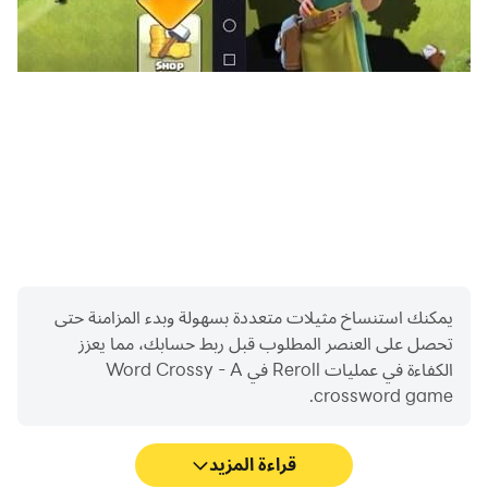
أوضاع اللعب المبتكرة ، صور جذابة ، مجموعة متنوعة من ميزات
اللعب ، 5700+ مستويات التحدي ، وأكثر من ذلك بكثير.
المميزات:
صور عالية الدقة بدقة 1080 بكسل: توفر الرسومات عالية الدقة
يمكنك استنساخ مثيلات متعددة بسهولة وبدء المزامنة حتى
تجربة بصرية رائعة
تحصل على العنصر المطلوب قبل ربط حسابك، مما يعزز
الكفاءة في عمليات Reroll في Word Crossy - A
المدمج في القاموس: تعلم كلمات جديدة وتوسيع المفردات الخاصة
crossword game.
بك أثناء اللعب!
قراءة المزيد
التحدي اليومي: مستويات كاملة لكسب النجوم والتي يمكن