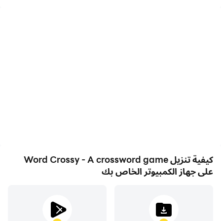
استبدالها بعد ذلك بـ Mind Stones.
FPS عالية
مسجل الفيديو
وضع الفراشة: قبض على الفراشات وتصبح كلمة ماجستير!
مع دعم FPS العالي، أصبحت
التقط أداءك وعملية اللعب
رسومات الألعاب في Word
بسهولة في Word Crossy -
تصميم مرئي جديد: توفر واجهة المستخدم وطريقة اللعب المحسنة
Crossy - A crossword
A crossword game، مما
باستمرار للمستخدمين تجربة لعب أفضل.
game أكثر سلاسة، كما
يساعد في التعلم وتحسين
أصبحت الإجراءات أكثر سلاسة،
تقنيات القيادة، أو مشاركة
مما يعزز التجربة البصرية
تجارب الألعاب والإنجازات مع
والانغماس في لعبة Word
لاعبين آخرين.
Crossy - A crossword
game.
لا تفوت اللعبة التي تم تنزيلها بالفعل من قبل أكثر من 18 مليون
لاعب!
كيفية تنزيل Word Crossy - A crossword game
على جهاز الكمبيوتر الخاص بك
ملاحظة: Word Crossy مجاني للعب ، لكن يمكنك أيضًا إجراء
عمليات شراء داخل التطبيق لمساعدتك في الاستمتاع باللعبة أكثر.