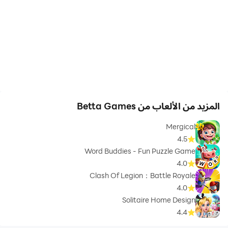
المزيد من الألعاب من Betta Games
Mergical
4.5
Word Buddies - Fun Puzzle Game
4.0
Clash Of Legion：Battle Royale
4.0
Solitaire Home Design
4.4