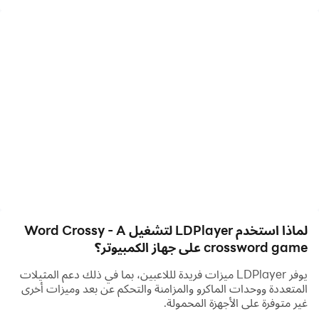
عيد ميلاد سعيد وشكر خالص لجميع لاعبينا! نحن ببساطة
مندهشون من التدفق الهائل للدعم الذي تلقيناه خلال العامين
الماضيين.
للاحتفال بالذكرى السنوية الثانية ， يجلب Word Crossy
مستويات إضافية ومهمات ومكافآت وإثارة!
وضع الخنزير الذهبي: جمع أكبر قدر ممكن من الخنزير الذهبي وتصبح
لماذا استخدم LDPlayer لتشغيل Word Crossy - A
كلمة ماجستير!
crossword game على جهاز الكمبيوتر؟
حدث وقت محدود: أكمل المهام المحددة للحصول على قدر كبير من
يوفر LDPlayer ميزات فريدة لللاعبين، بما في ذلك دعم المثيلات
المكافآت. فقط في مناسبة الذكرى الثانية!
المتعددة ووحدات الماكرو والمزامنة والتحكم عن بعد وميزات أخرى
غير متوفرة على الأجهزة المحمولة.