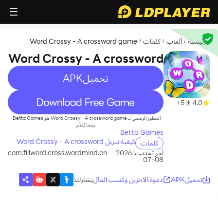
الرئيسية
ألعاب
كلمات
Word Crossy - A crossword game
/
/
/
Word Crossy - A crossword
game
تحميلAPK
recommend
5+
4.0
المطور الرسمي لـ Word Crossy - A crossword game هو Betta Games،
بينما يُقدّم
Betta Games
كيفية تنزيل Word Crossy - A crossword
كلمات
game على جهاز الكمبيوتر الخاص بك
آخر تحديث: 2026-
com.fillword.cross.wordmind.en
08-07
تحميلAPK
دعوة الآخرين وكسب المال
يشارك
: