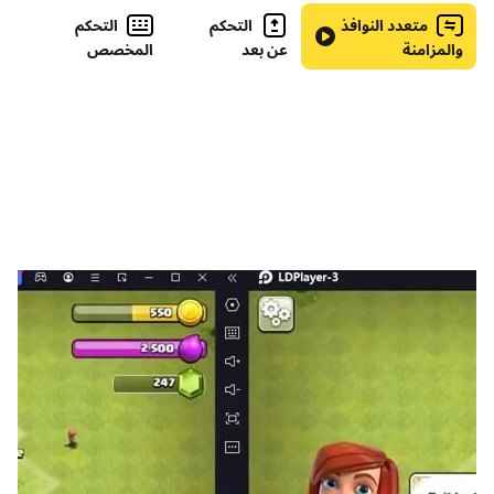
بطولات السوبر: تنافس ضد لاعبين آخرين في نهاية كل أسبوع. أعلى
متعدد النوافذ
التحكم
التحكم
رتبة أكبر المكافآت!
والمزامنة
عن بعد
المخصص
-5700+ المستويات: مجموعة لا نهائية من المستويات التي
تناسب جميع اللاعبين.
تدريب دماغك وشحذ عقلك！
Word Crossy هي لعبة Word مريحة حيث تقوم بتوصيل الحروف
معًا لتكوين كلمات على لوحة بأسلوب الكلمات المتقاطعة. تعلم
أثناء اللعب! مع أكثر من 4600 مستوى والآلاف من الكلمات التي
تتراوح من البسيط إلى المعقد ، ستساعدك Word Crossy في أن
تصبح Word Master حقيقيًا. تتيح لك التحديات اليومية
والبطولات الفائقة اختبار نفسك في مواجهة تحديات أكبر مع كسب