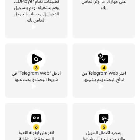
على جهاز الكمبيوتر الخاص
تطبيقات نظام LDPlayer،
بك
وقم بتشغيله، وقم بتسجيل
الدخول إلى حساب الجوجل
الخاص بك
3
4
اختر Telegram Web من
أدخل "Telegram Web" في
نتائج البحث وقم بتثبيتها
شريط البحث وابحث عنها
6
5
بمجرد اكتمال التنزيل
انقر على أيقونة اللعبة
والتثبيت، ارجع إلى شاشة
الموجودة على شاشة