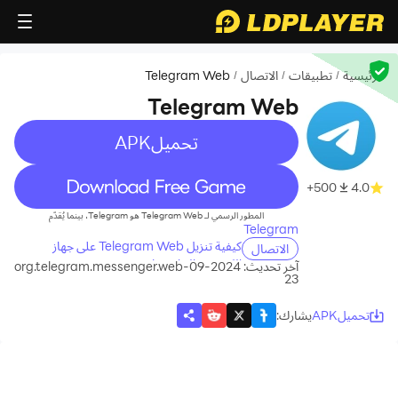
الرئيسية
تطبيقات
الاتصال
Telegram Web
/
/
/
Telegram Web
تحميلAPK
recommend
recommend
500+
4.0
المطور الرسمي لـ Telegram Web هو Telegram، بينما يُقدّم
Telegram
كيفية تنزيل Telegram Web على جهاز
الاتصال
الكمبيوتر الخاص بك
آخر تحديث: 2024-09-
org.telegram.messenger.web
23
تحميلAPK
يشارك
: