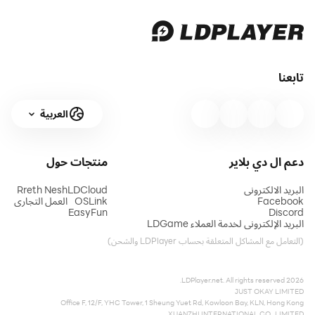
تابعنا
العربية
دعم ال دي بلاير
منتجات
حول
البريد الالكتروني
LDCloud
Rreth Nesh
Facebook
OSLink
العمل التجاري
EasyFun
Discord
البريد الإلكتروني لخدمة العملاء LDGame
(التعامل مع المشاكل المتعلقة بحساب LDPlayer والشحن)
2026 LDPlayer.net. All rights reserved.
JUST OKAY LIMITED
Office F, 12/F, YHC Tower, 1 Sheung Yuet Rd, Kowloon Bay, KLN, Hong Kong
XUANZHI INTERNATIONAL CO., LIMITED