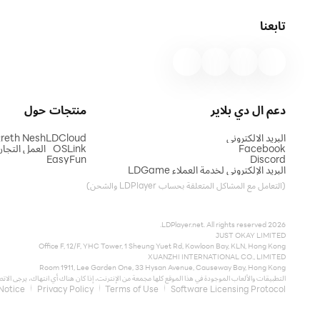
تابعنا
دعم ال دي بلاير
منتجات
حول
البريد الالكتروني
LDCloud
reth Nesh
Facebook
OSLink
العمل التجا
EasyFun
Discord
البريد الإلكتروني لخدمة العملاء LDGame
(التعامل مع المشاكل المتعلقة بحساب LDPlayer والشحن)
2026 LDPlayer.net. All rights reserved.
JUST OKAY LIMITED
Office F, 12/F, YHC Tower, 1 Sheung Yuet Rd, Kowloon Bay, KLN, Hong Kong
XUANZHI INTERNATIONAL CO., LIMITED
Room 1911, Lee Garden One, 33 Hysan Avenue, Causeway Bay, Hong Kong
التطبيقات والألعاب الموجودة في هذا الموقع كلها مجمعة من الإنترنت، إذا كان هناك أي انتهاك، يرجى الاتص
Notice
Privacy Policy
Terms of Use
Software Licensing Protocol