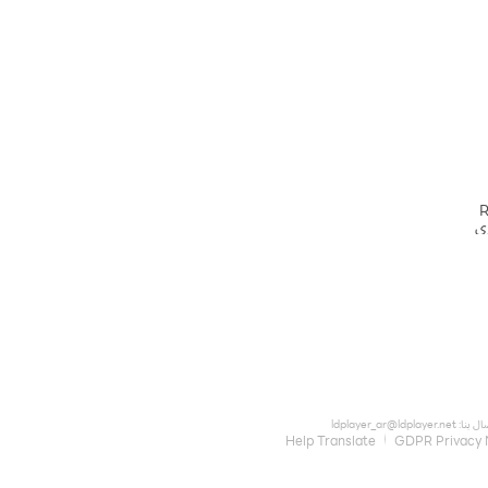
R
ري
ال بنا:
ldplayer_ar@ldplayer.net
Help Translate
GDPR Privacy 