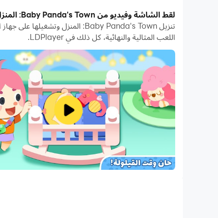
بفضل ميزات المثيلات المتعددة والمزامنة، يمكنك أيضًا ت
لقط الشاشة وفيديو من Baby Panda's Town: المنزل على جهاز الكمبيوتر
تعمل وظيفة نقل الملفات بين المحاكي والكمبيوتر على تسه
اللعب المثالية والنهائية، كل ذلك في LDPlayer.
قم بتنزيل Baby Panda's Town: المنزل وتشغيله على جهاز الكمبيوتر الآن واستمتع بالشاشة الكبيرة وجودة الصورة عالية الوضوح لإصدار الكمبيوتر الشخصي!
ابدأ حياتك المثالية في المدينة الآن! يمكنك استكشاف عال
إنشاء الشخصيات
لنبدأ بإنشاء شخصيتك الخاصة بك في المدينة! يمكنك إنشا
يمكنك إنشاء المزيد من الشخصيات واللعب بها!
اكتشف المنزل الجديد
بدأ يوم جديد في المدينة: المنزل! هناك العديد من الأماكن ا
بنشر آثار أقدامك في جميع أنحاء المدينة!
العب أدوارًا جديدة
في المدينة، يمكنك لعب أي دور تريده! كن خبيرًا في الحلويا