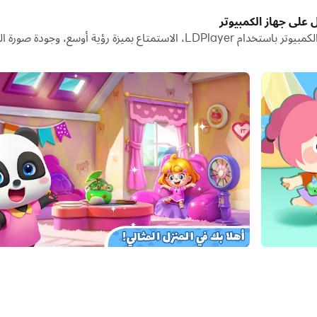
شغيل تطبيقات وحسابات متعددة على جهاز الكمبيوتر الخاص بك.
تنزيل Baby Panda's Town: المنزل وتشغيلها على جهاز الكمبيوتر باستخدام LDPlayer
يل مشاركة الصور ومقاطع الفيديو والملفات.
م جديد خاص بك! كل شيء ممكن في المنزل الجديد. لذا، تعال وقم بإنشاء ق
ء مظهر فريد لشخصيتك عن طريق اختيار لون البشرة والعينين والأنف. ثم
لتي يمكنك الذهاب إليها هنا. إلى أين تريد الذهاب أولاً؟ من المستشفى إلى
ت واخبز الحلويات اللذيذة! أصبح طبيبا وعالج المرضى والجرحى! كن راقص با