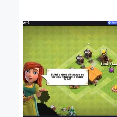
في BabyBus، نكرس أنفسنا لإثارة إبداع الأطفال وخيالهم وفضولهم، وتصميم منتجاتنا من وجهة نظر الأطفال لمساعدتهم في استكشاف العالم بأنفسهم.تقدم BabyBus الآن مجموعة متنوعة
من المنتجات ومقاطع الفيديو والمحتويات التعليمية الأخرى لأكثر من ٦۰۰ مليون معجب تتراوح أعمارهم من ۰ - ۸ سنوات حول العالم! لقد أصدرنا أكثر من ۲۰۰ تطبيق للأطفال وأكثر من ۲٥۰۰ حلقة