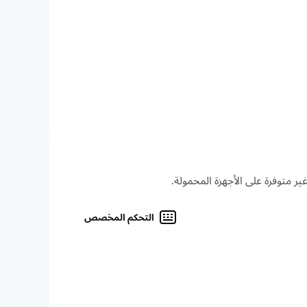
 المخفية! يمكنك أيضًا استخدام العناصر عبر المشاهد
أليف الفروي! قم بتصميم وبناء مدينتك بنفسك! أطلق
التحكم المخصص