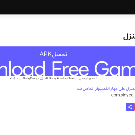
تحميلAPK
المطور الرسمي لـ Baby Panda's Town: المنزل هو BabyBus، بينما يُقدّم
com.sinyee.