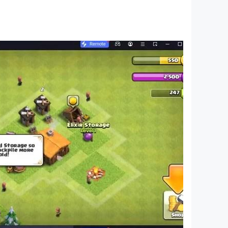
- مئات العناصر والتفاعل الغني لتجربتها؛
- أكثر من ٥۰ شخصية لطيفة للعب معك طوال اليوم؛
- وظيفة تبديل النهار والليل المضافة حديثًا.
حول BabyBus
—————
من أغاني الأطفال والرسوم المتحركة وأكثر من ۹۰۰۰ قصة من مواضيع مختلفة تشمل الصحة واللغة والمجتمع والعلوم والفنون وغيرها من المجالات.
—————
اتصل بنا: ser@babybus.com
قم بزيارة موقعنا: http://www.babybus.com http://www.babybus.com