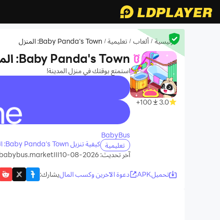
الرئيسية
ألعاب
تعليمية
Baby Panda's Town: المنزل
/
/
/
Baby Panda's Town: المنزل
استمتع بوقتك في منزل المدينة!
100+
3.0
recommend
BabyBus
كيفية تنزيل Baby Panda's Town: المنزل على جهاز الكمبيوتر الخاص بك
تعليمية
آخر تحديث: 2026-08-10
babybus.marketIII
تحميلAPK
دعوة الآخرين وكسب المال
يشارك
: