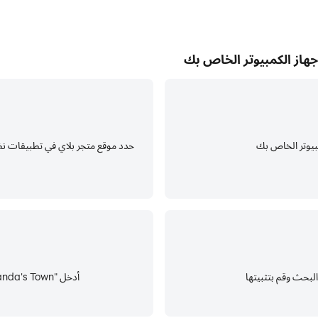
أدخل "Baby Panda's Town: المنزل" في شريط البحث وابحث عنها