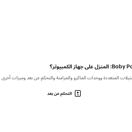
نة! استكشف طرقًا مختلفة للعب مع كل عنصر، وستجد العديد من المفاجآت
 قم بصنع الأثاث وتزيين منزلك حسب رغبتك، أو تصميم مظهر لحيوانك ال
تكتشفه!
التحكم عن بعد