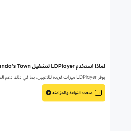
وجرب جميع أنواع الحياة بقلبك!
ابدأ حياة جديدة
هل وجدتها؟ يوجد العديد من العناصر في كل مشهد من المدي
ومزجها ومطابقتها بحرية لإنشاء قصص منزلية مختلفة!
حوّل الأفكار إلى واقع ملموس
في المنزل الجديد، يمكنك تحويل أي من أفكارك إلى حقيقة!
العنان لخيالك، وكن مبدعا في لعبة المدينة: المنزل!
لماذا استخدم LDPlayer لتشغيل Baby Panda's Town: المنزل على جهاز الكمبيوتر؟
يوفر LDPlayer ميزات فريدة لللاعبين، بما في ذلك دعم المثيلات المتعددة ووحدات الماكرو والمزامنة والتحكم عن بعد وميزات أخرى غير متوفرة على الأجهزة المحمولة.
هناك المزيد من المفاجآت في ألعاب الباندا: منزل المدينة ل
الميزات:
متعدد النوافذ والمزامنة
- استكشف بحرية وأنشئ قصتك الخاصة؛
- ۷ مشاهد مليئة بالمرح تنتظرك لتستكشفها؛
- قم بتصميم الأثاث وتزيين منزلك بحرية؛
- قم بتصميم وبناء مدينتك بنفسك؛
- محاكاة واقعية لاستعادة الحياة المثالية؛