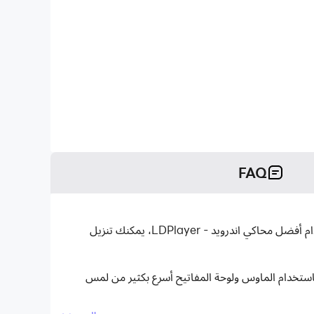
FAQ
Baby Panda's Town: المنزل هو تطبيق تعليمية تم تطويره بواسطة BabyBus ويمكن تشغيله على الأجهزة المحمولة، ولكن باستخدام أفضل محاكي اندرويد - LDPlayer، يمكنك تنزيل
تطبيقات باستخدام الماوس ولوحة المفاتيح أسرع بكثير من لمس