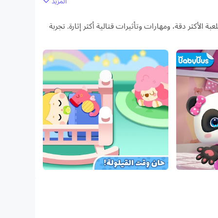
المزيد
، الاستمتاع بميزة رؤية أوسع، وجودة صورة اللعبة الأكثر دقة، ومهارات وتأثيرات قتالية أكثر إثارة. تجربة
صتك المنزلية الآن!
 يمكنك اختيار الملابس والإكسسوارات لتلبيس شخصيتك!
 الحضانة، ومن متجر الحيوانات الأليفة إلى شارع الطعام، قم
ليه أو موظف متجر حيوانات أليفة أو بائع عربة طعام،