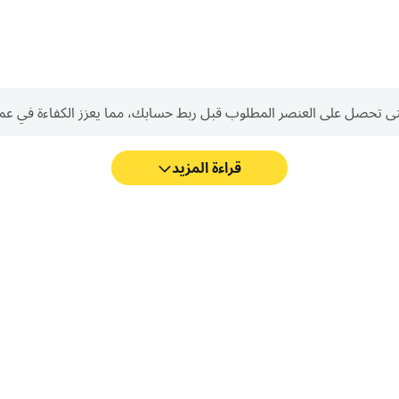
نصر المطلوب قبل ربط حسابك، مما يعزز الكفاءة في عمليات Reroll في Baby Panda's Town: 
قراءة المزيد
مع دعم FPS العالي، أصبحت رسومات الألعاب في Baby Panda's Town: المنزل أكثر سلاسة، كما
أصبحت الإجراءات أكثر سلاسة، مما يعزز التجربة البصرية والانغماس في لعبة Baby Panda's Town:
تقنيات القيادة، أو مش