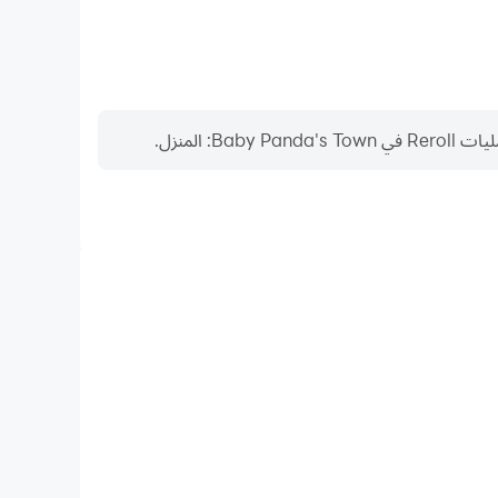
المنزل.
مسجل الفيديو
التقط أداءك وعملية اللعب بسهولة في Baby Panda's Town: المنزل، مما يساعد في التعلم وتحسين
اركة تجارب الألعاب والإنجازات مع لاعبين آخرين.