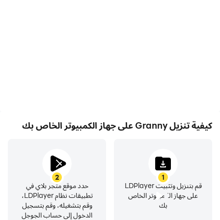
مع دعم FPS العالي، أصبحت
التقط أداءك وعملية اللعب
رسومات الألعاب في Granny
بسهولة في Granny، مما
أكثر سلاسة، كما أصبحت
يساعد في التعلم وتحسين
الإجراءات أكثر سلاسة، مما يعزز
تقنيات القيادة، أو مشاركة
التجربة البصرية والانغماس في
تجارب الألعاب والإنجازات مع
لعبة Granny.
لاعبين آخرين.
كيفية تنزيل Granny على جهاز الكمبيوتر الخاص بك
2
1
قم بتنزيل وتثبيت LDPlayer
حدد موقع متجر بلاي في
على جهاز الكمبيوتر الخاص
تطبيقات نظام LDPlayer،
بك
وقم بتشغيله، وقم بتسجيل
الدخول إلى حساب الجوجل