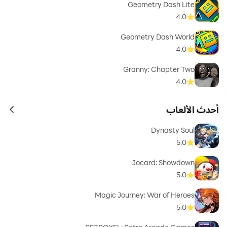
Geometry Dash Lite
4.0
Geometry Dash World
4.0
Granny: Chapter Two
4.0
أحدث الألعاب
ames
Dynasty Soul
5.0
Jocard: Showdown
5.0
Magic Journey: War of Heroes
5.0