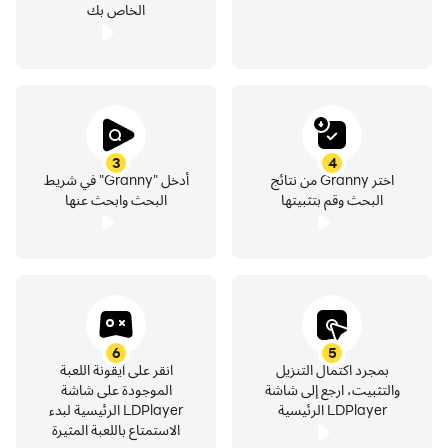
الخاص بك
3
4
اختر Granny من نتائج
أدخل "Granny" في شريط
البحث وقم بتثبيتها
البحث وابحث عنها
6
5
بمجرد اكتمال التنزيل
انقر على أيقونة اللعبة
والتثبيت، ارجع إلى شاشة
الموجودة على شاشة
LDPlayer الرئيسية
LDPlayer الرئيسية لبدء
الاستمتاع باللعبة المثيرة