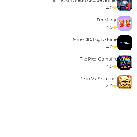
RETROXEL: Retro Arcade Games
4.0
Era Merge
4.0
Mines 3D: Logic Game
4.0
The Pixel Campfire
4.0
Pizza Vs. Skeletons
4.0