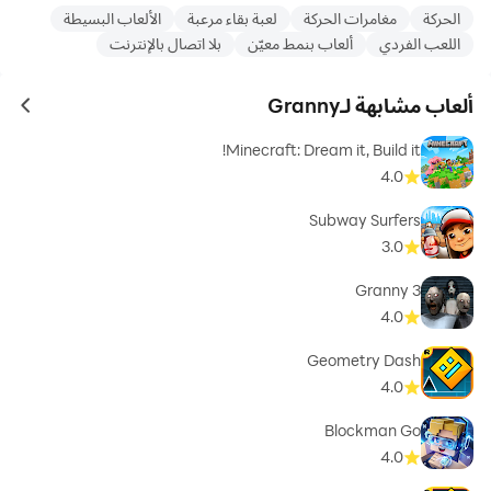
الحركة
مغامرات الحركة
لعبة بقاء مرعبة
الألعاب البسيطة
اللعب الفردي
ألعاب بنمط معيّن
بلا اتصال بالإنترنت
ألعاب مشابهة لـGranny
ames
Minecraft: Dream it, Build it!
4.0
Subway Surfers
3.0
Granny 3
4.0
Geometry Dash
4.0
Blockman Go
4.0