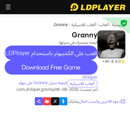
الرئيسية
ألعاب
ألعاب كلاسيكية
Granny
/
/
/
Granny
الجدة تحتجزك في منزلها.
العب على الكمبيوتر باستخدام LDPlayer
4K+
4.0
recommend
DVloper
كيفية تنزيل Granny على جهاز
ألعاب كلاسيكية
الكمبيوتر الخاص بك
آخر تحديث: 2026-08-08
com.dvloper.granny
دعوة الآخرين وكسب المال
يشارك
: