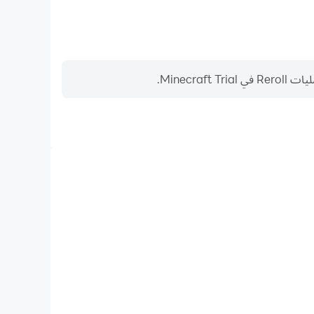
Minec.
مسجل الفيديو
التقط أداءك وعملية اللعب بسهولة في Minecraft Trial، مما يساعد في التعلم وتحسين تقنيات
ة تجارب الألعاب والإنجازات مع لاعبين آخرين.