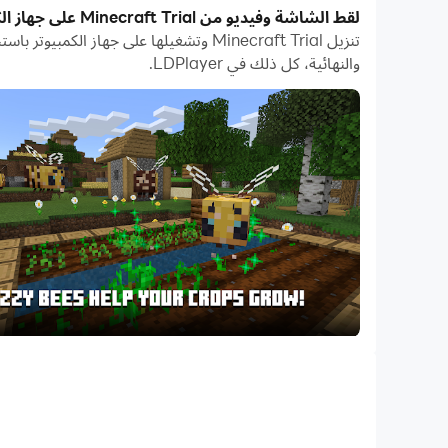
بفضل ميزات المثيلات المتعددة والمزامنة، يمكنك أيضًا ت
لقط الشاشة وفيديو من Minecraft Trial على جهاز الكمبيوتر
تعمل وظيفة نقل الملفات بين المحاكي والكمبيوتر على تسه
والنهائية، كل ذلك في LDPlayer.
قم بتنزيل Minecraft Trial وتشغيله على جهاز الكمبيوتر الآن واستمتع بالشاشة الكبيرة وجودة الصورة عالية الوضوح لإصدار الكمبيوتر الشخصي!
orlds and build everything from the simplest of
rvival mode, where you craft weapons and armor to
off dangerous mobs. Create, explore and survive!
he game at any point during or after your trial.*
BUGS: https://bugs.mojang.com
SUPPORT: https://www.minecraft.net/help
LEARN MORE: https://www.minecraft.net/
*If the game is available for purchase on your device. Trial worlds do not transfer to the full game.