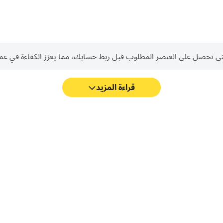
 العنصر المطلوب قبل ربط حسابك، مما يعزز الكفاءة في عمليات Reroll في raft Trial
قراءة المزيد
مع دعم FPS العالي، أصبحت رسومات الألعاب في Minecraft Trial أكثر سلاسة، كما أصبحت
Minecraft T.
القيادة، أو مشارك