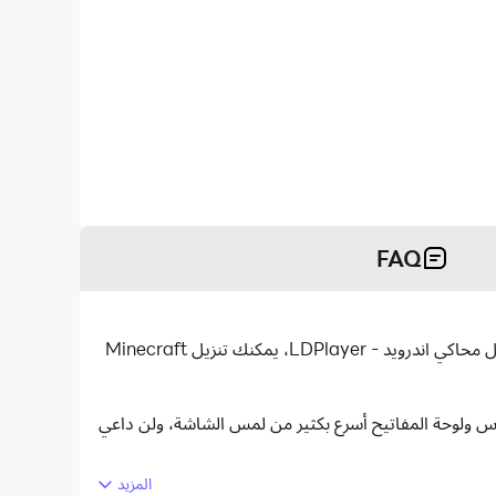
FAQ
Minecraft Trial هو تطبيق ألعاب كلاسيكية تم تطويره بواسطة Mojang ويمكن تشغيله على الأجهزة المحمولة، ولكن باستخدام أفضل محاكي اندرويد - LDPlayer، يمكنك تنزيل Minecraft
دام الماوس ولوحة المفاتيح أسرع بكثير من لمس الشاشة، ولن داعي
المزيد