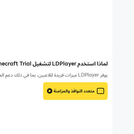
لماذا استخدم LDPlayer لتشغيل Minecraft Trial على جهاز الكمبيوتر؟
يوفر LDPlayer ميزات فريدة لللاعبين، بما في ذلك دعم المثيلات المتعددة ووحدات الماكرو والمزامنة والتحكم عن بعد وميزات أخرى غير متوفرة على الأجهزة المحمولة.
متعدد النوافذ والمزامنة