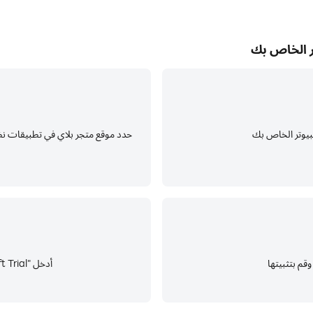
أدخل "Minecraft Trial" في شريط البحث وابحث عنها