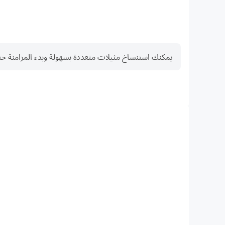
يمكنك استنساخ مثيلات متعددة بسهولة وبدء المزامنة حتى تحصل على
FPS عالية
الإجراءات أكثر سلاسة، مما يعزز التجربة البصرية والانغماس في لعبة rial