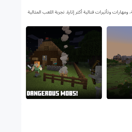
وسع، وجودة صورة اللعبة الأكثر دقة، ومهارات وتأثيرات قتالية أكثر إثارة. تجربة اللعب المثالية
Minecraft is an open-ended game where you 
homes to the grandest of castles. In this free,
To enjoy the full Minecraft experience