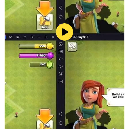
واحكم سيطرتك!
كوِّن تحالفات
خفف عبء النجاة في هذا العالم الفوضوي من خلال تشكيل
تحالفات أو الانضمام إليها. تعاون مع الحلفاء لإعادة بناء الحضارة!
تجنيد الأبطال
تتميز اللعبة بقائمة من الأبطال الفريدين الذين ينتظر كل منهم أن يتم
تجنيدهم. يعد الجمع بين الأبطال ذوي المواهب والمهارات المختلفة
أمراً ضرورياً لأخذ زمام المبادرة وضمان السلامة في هذه الأوقات
العصيبة.
تنافس مع حكام آخرين
اصقل مهارات أبطالك واجمع فرقك وتحدَّ الحكام الآخرين. لا يكسبك
النصر نقاطاً ثمينة فحسب، بل يمنحك أيضاً إمكانية الوصول إلى
المواد النادرة. قُد بلدتك إلى قمة الترتيب واستعرض صعود حضارة
عظيمة.