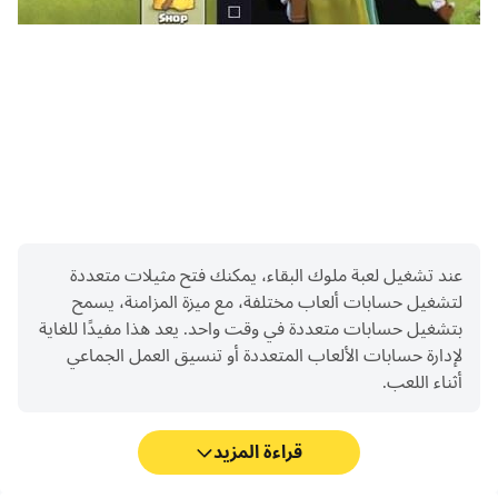
تقدم التكنولوجيا
مع قيام التمرد بطمس جميع التطورات التكنولوجية تقريباً، من
الضروري البدء في إعادة البناء واستعادة أجزاء التكنولوجيا المفقودة.
يمكن للسباق على إتقان التكنولوجيا المتطورة أن يحدد المسيطر
على هذا النظام العالمي الجديد!
[ترقب]
ديسكورد: https://discord.com/invite/5cYPN24ftf
عند تشغيل لعبة ملوك البقاء، يمكنك فتح مثيلات متعددة
لتشغيل حسابات ألعاب مختلفة، مع ميزة المزامنة، يسمح
بتشغيل حسابات متعددة في وقت واحد. يعد هذا مفيدًا للغاية
لإدارة حسابات الألعاب المتعددة أو تنسيق العمل الجماعي
أثناء اللعب.
قراءة المزيد