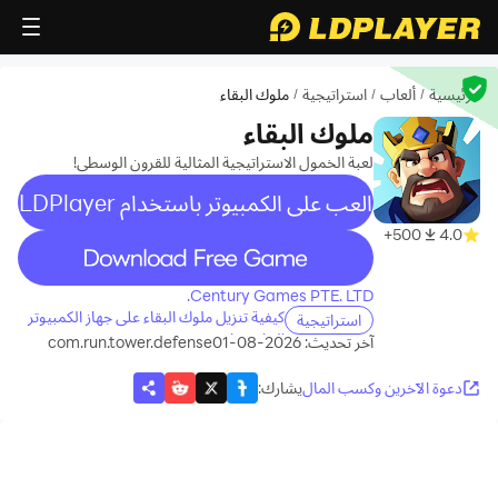
الرئيسية
ألعاب
استراتيجية
ملوك البقاء
/
/
/
ملوك البقاء
لعبة الخمول الاستراتيجية المثالية للقرون الوسطى!
العب على الكمبيوتر باستخدام LDPlayer
500+
4.0
recommend
Century Games PTE. LTD.
كيفية تنزيل ملوك البقاء على جهاز الكمبيوتر
استراتيجية
الخاص بك
آخر تحديث: 2026-08-01
com.run.tower.defense
دعوة الآخرين وكسب المال
يشارك
: