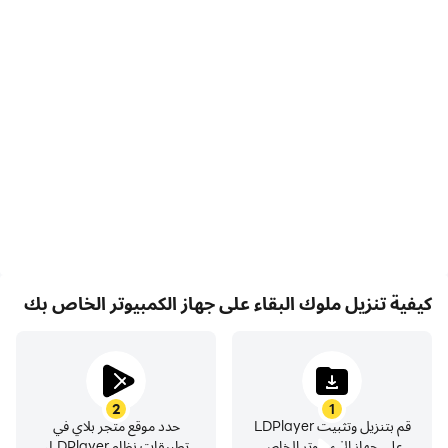
مسجل الفيديو
لوحة المفاتيح والماوس
التقط أداءك وعملية اللعب
في ملوك البقاء، يحتاج اللاعبون
بسهولة في ملوك البقاء، مما
إلى تنفيذ إجراءات بشكل متكرر
يساعد في التعلم وتحسين
مثل حركة الشخصية واختيار
تقنيات القيادة، أو مشاركة
المهارات والقتال، حيث توفر
تجارب الألعاب والإنجازات مع
لوحة المفاتيح والماوس عملية
لاعبين آخرين.
أكثر ملاءمة واستجابة.
كيفية تنزيل ملوك البقاء على جهاز الكمبيوتر الخاص بك
2
1
قم بتنزيل وتثبيت LDPlayer
حدد موقع متجر بلاي في
على جهاز الكمبيوتر الخاص
تطبيقات نظام LDPlayer،