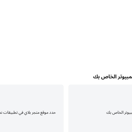
مع دعم FPS العالي، أصبحت رسومات الألعاب في مواجهة الأبطال-MLBB أكثر سلاسة، كما أصبحت
عبة مواجهة الأبطال-MLBB.
انخفاض البطارية أو ارتفاع