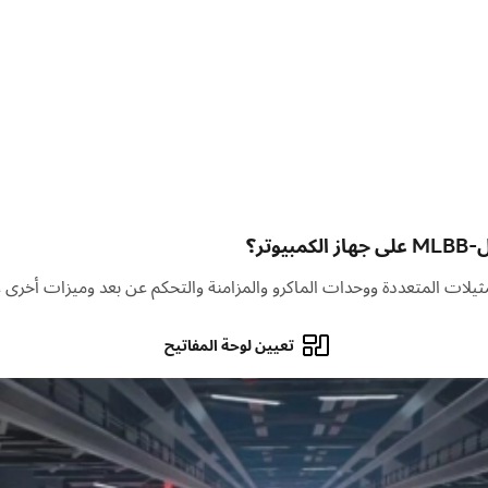
 بطلاً من بين المُدرعين، والسحرة، والرُماة، والسفاحين، والدعم، لترسيخ 
دفع مقابل تقوية الأبطال. يتم تحديد الفائزين والخاسرين بناءً على المهارة 
ات على اليمين، كل ما تحتاجه لتصبح محترفا هو إصبعان! يتيح لك التصويب
نظام اُنقر-لشراء المعدات الموصى بها لبطلك خلال المباراة إلى زيادة تركيز
تعيين لوحة المفاتيح
تستغرق عملية البحث عن اللاعبين لبدء المباراة 10 ثوانٍ فقط، وتستغرق المباراة ن
 طويلا لبدء القتال، حركات مثيرة وانتصارات عديدة. في أي مكان وفي أي 