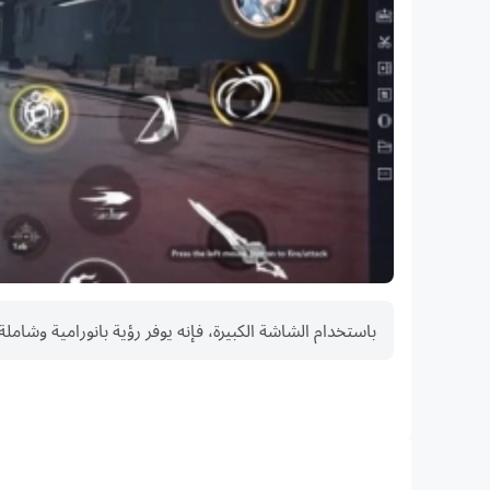
6. ذكاء صناعي جاهز للمساعدة
وأثناء كونك غير متصل بالإنترنت، سيتم التحكم في شخصيتك
يرجى الملاحظة أن موا
للعب وتنزيل مواجهة الأبطال-MLBB.
اتصل بنا
يمكنك الحصول على مساعدة خدمة العملاء عبر زر [اتصل بنا] 
والاقتراحات لمواجهة الأبطال-MLBB!
باستخدام الشاشة الكبيرة، فإنه يوفر رؤية بانورامية وشاملة في مواجهة الأبطال-MLBB، دون ترك أي نقاط عمياء. يمكن للاعبين مراقبة
البريد الإلكتروني لخدمة العملاء: mobilelegendsgame@moonton.com
حسابنا على الإنستغرام: @mobilelegendsgame
قناتنا على اليوتيوب: https://www.youtube.com/c/MobileLegends5v5MOBA
FPS عالية