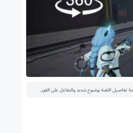
د الحلفاء خسارة فريقك، ولكن مع نظام مواجهة الأبطال- MLBB القوي لإعادة الاتصال، إذا فقدت اتصالك، يمكنك العودة إلى المعركة في ثوانٍ.
للعبة مقابل أموال حقيقية. إذا كنت لا ترغب في استخدام هذه الميزة،
فيرجى إعداد الحماية بكلمة مرور للمشتريات في إعدادات تطبيق متجر Google Play. أيضا، بموجب شروط الخدمة وسياسة الخصوصية الخاصة بنا، يجب أن يكون عمرك 12 عاما على الأقل
ن تجدنا على المنصات التالية. نحن نُرحب بجميع الأفكار
عمر البطارية طويل