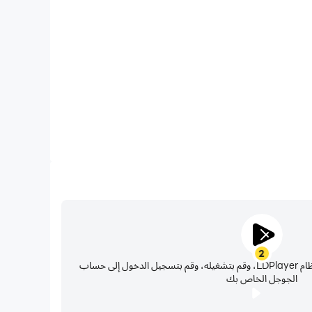
عند تشغيل مواجهة الأبطال-MLBB على جهاز الكمبيوتر الخاص بك، لا داعي للقلق بشأن مشكلات
 درجة حرارة الجهاز. استمتع باللعب للمدة التي تريدها.
2
حدد موقع متجر بلاي في تطبيقات نظام LDPlayer، وقم بتشغيله، وقم بتسجيل الدخول إلى حساب
الجوجل الخاص بك