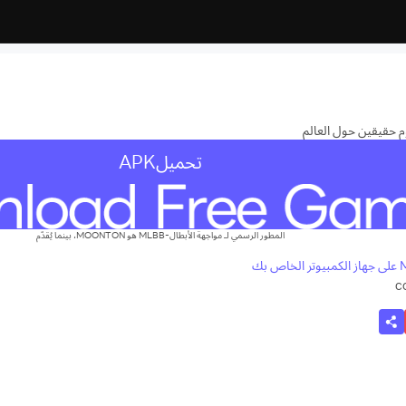
تحميلAPK
المطور الرسمي لـ مواجهة الأبطال-MLBB هو MOONTON، بينما يُقدّم
c