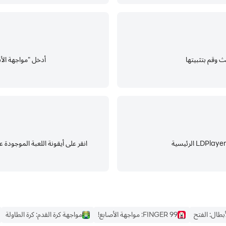
أدخل "مواجهة الأبطال-MLBB" في شريط الب
انقر على أيقونة اللعبة الموجودة على شاشة LDPlayer الرئيسية لبدء الاس
بطال: الفتح
FINGER 99: مواجهة الأصابع!
مواجهة كرة القدم: كرة الطاولة