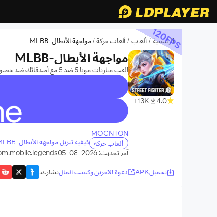
120
FPS
الرئيسية
ألعاب
ألعاب حركة
مواجهة الأبطال-MLBB
/
/
/
مواجهة الأبطال-MLBB
العب مباريات موبا 5 ضد 5 مع أصدقائك ضد خصوم حقيقين حول العالم
13K+
4.0
recommend
MOONTON
كيفية تنزيل مواجهة الأبطال-MLBB على جهاز الكمبيوتر الخاص بك
ألعاب حركة
آخر تحديث: 2026-08-05
om.mobile.legends
تحميلAPK
دعوة الآخرين وكسب المال
يشارك
: