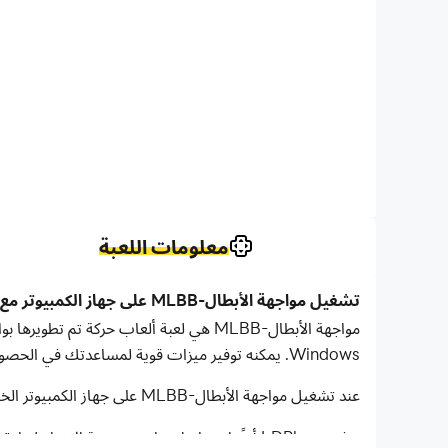
معلومات اللعبة
تشغيل مواجهة الأبطال-MLBB على جهاز الكمبيوتر مع LDPlayer
Windows. يمكنه توفير ميزات قوية لمساعدتك في الحصول على تجربة ألعاب غامرة في لعبة مواجهة الأبطال-MLBB.
عند تشغيل مواجهة الأبطال-MLBB على جهاز الكمبيوتر الخاص بك، يمكنك ضبط إعدادات FPS والاستمتاع بتجربة لعب سلسة ورسومات اللعبة الرائعة.
يوفر LDPlayer أيضًا تخطيط مفاتيح مسبقة الإع