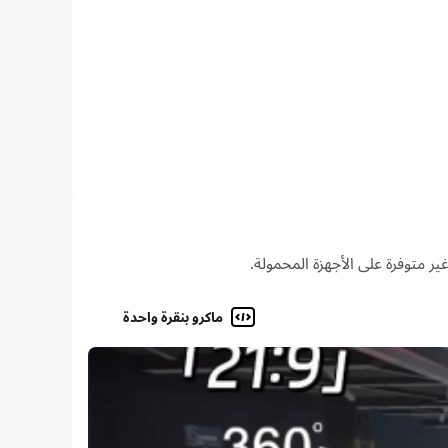
قوة فريقك ولتكون أفضل لاعب في المباراة! نحن نقوم بإطلاق
والقدرة في هذه المنصة العادلة والمتوازنة والتنافسية. العب
 التلقائي والتصويب المتقدم والتثبيت على أبطال العدو أن
ك الكامل على إثارة المعركة!
ماكرو بنقرة واحدة
فسها 10 دقائق، قم بجمع الذهب في بداية المباراة من خلال قتل اتباع العدو لزيادة مستوك ولشراء معدات أقوى
لحظة، ما عليك سوى التقاط هاتفك وتشغيل اللعبة وبدء