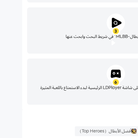
3
حث وابحث عنها
6
تمتاع باللعبة المثيرة
أفضل الأبطال（Top Heroes）