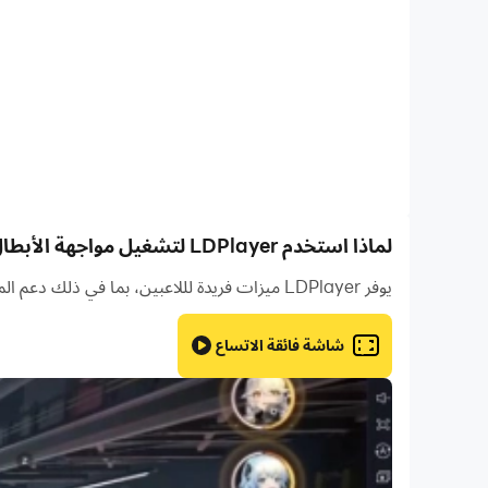
2. اربح بالعمل الجماعي والاستراتيجية
صُد الضرر وسيطر على الأعداء وعالج حلفائك في الفريق! اختر
أبطال جدد باستمرار!
3. معارك عادلة، قد فريقك إلى النصر
تماماً مثل ألعاب الموبا الكلاسيكية، لا يوجد تدريب أبطال أو 
لتربح، وليس ادفع لتربح
4. تحكم بسيط وسهل الإتقان
لماذا استخدم LDPlayer لتشغيل مواجهة الأبطال-MLBB على جهاز الكمبيوتر؟
باستخدام عصا التحكم الافتراضية على اليسار وأزرار المهار
يوفر LDPlayer ميزات فريدة لللاعبين، بما في ذلك دعم المثيلات المتعددة ووحدات الماكرو والمزامنة والتحكم عن بعد وميزات أخرى غير متوفرة على الأجهزة المحمولة.
تهاجم بسهولة حتى الضربة الأخيرة. فلا مجال للخطأ! ويتيح لك 
شاشة فائقة الاتساع
5. 10 ثوانٍ لتجد خصومك، و10 دقائق لتسحقهم
لكي تستطيع بدء قتالات شديدة مع أعدائك. لا حاجة للانتظار
منافسة الموبا المليئة بالحيوية