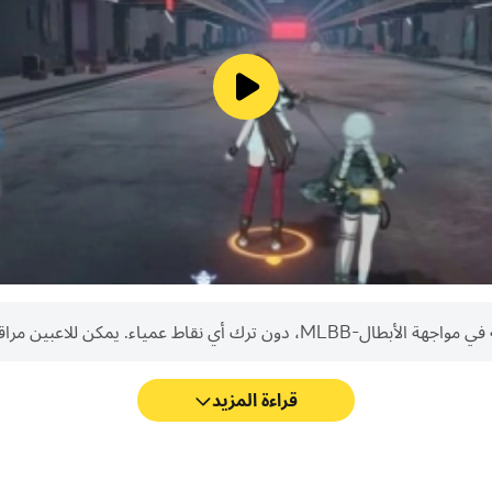
في معظم ألعاب الموبا، قد يعني انقطاع اتصال أح
 بواسطة نظام الذكاء الاصطناعي الخاص بنا لتجنب القتال غير العادل
جهة الأبطال-MLBB هي لعبة مجانية للتنزيل واللعب، ولكن يمكن أيضا شراء بعض العناصر داخل ا
في اللعبة لمساعدتك في أي مشاكل قد تواجهها أثناء اللعب. يمكنك أيضًا أ
 تفاصيل اللعبة بوضوح شديد والتفاعل على الفور.
قراءة المزيد