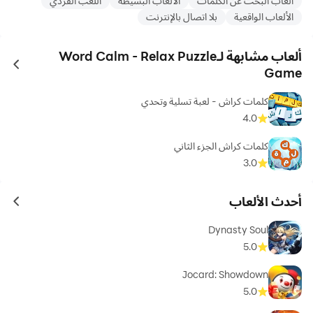
ألعاب البحث عن الكلمات
الألعاب البسيطة
اللعب الفردي
الألعاب الواقعية
بلا اتصال بالإنترنت
ألعاب مشابهة لـWord Calm - Relax Puzzle
ames
Game
كلمات كراش - لعبة تسلية وتحدي
4.0
كلمات كراش الجزء الثاني
3.0
أحدث الألعاب
ames
Dynasty Soul
5.0
Jocard: Showdown
5.0