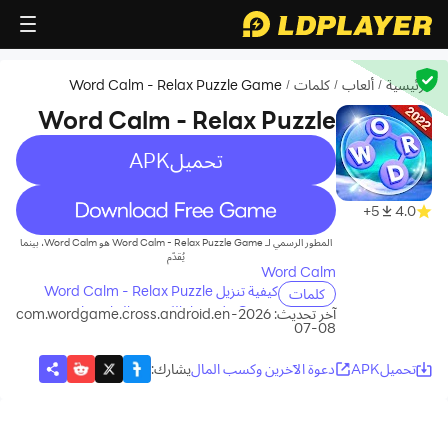
الرئيسية
ألعاب
كلمات
Word Calm - Relax Puzzle Game
/
/
/
Word Calm - Relax Puzzle
Game
تحميلAPK
recommend
5+
4.0
المطور الرسمي لـ Word Calm - Relax Puzzle Game هو Word Calm، بينما
يُقدّم
Word Calm
كيفية تنزيل Word Calm - Relax Puzzle
كلمات
Game على جهاز الكمبيوتر الخاص بك
آخر تحديث: 2026-
com.wordgame.cross.android.en
08-07
تحميلAPK
دعوة الآخرين وكسب المال
يشارك
: