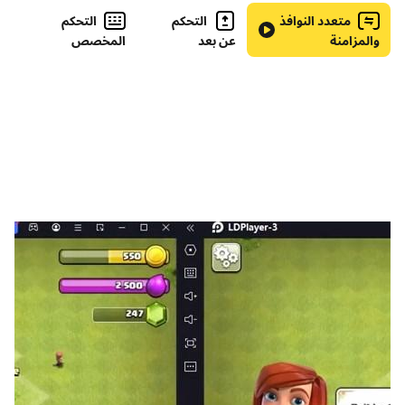
متعدد النوافذ
التحكم
التحكم
والمزامنة
عن بعد
المخصص
- أطنان من الكلمات لتوسيع مفرداتك!
-رسومات مذهلة لتمنحك أفضل تجربة بصرية!
- أكثر من 1000+ من الألغاز لإكمالها.
-لا يوجد حد زمني ، لا داعي للاندفاع!
- عدة عملات وعناصر لمساعدتك على مسح المستوى!
كيف ألعب؟
ابحث عن كتل الحروف وقم بتوصيلها وبناء الكلمات الصحيحة لها