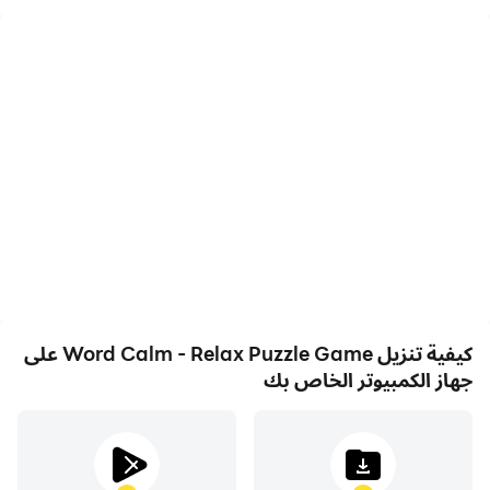
FPS عالية
مسجل الفيديو
مع دعم FPS العالي، أصبحت
التقط أداءك وعملية اللعب
رسومات الألعاب في Word
بسهولة في Word Calm -
Calm - Relax Puzzle
Relax Puzzle Game، مما
Game أكثر سلاسة، كما
يساعد في التعلم وتحسين
أصبحت الإجراءات أكثر سلاسة،
تقنيات القيادة، أو مشاركة
مما يعزز التجربة البصرية
تجارب الألعاب والإنجازات مع
والانغماس في لعبة Word
لاعبين آخرين.
Calm - Relax Puzzle
Game.
كيفية تنزيل Word Calm - Relax Puzzle Game على
جهاز الكمبيوتر الخاص بك