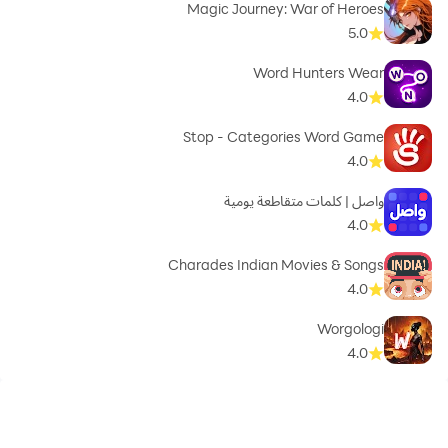
Magic Journey: War of Heroes
5.0
Word Hunters Wear
4.0
Stop - Categories Word Game
4.0
واصل | كلمات متقاطعة يومية
4.0
Charades Indian Movies & Songs
4.0
Worgologi
4.0