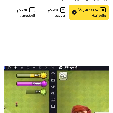
كل يوم!
متعدد النوافذ
التحكم
التحكم
&ثور؛ سهلة الفهم: تبدأ الكلمات المتقاطعة بسهولة ، ولكن
والمزامنة
عن بعد
المخصص
عليك أن تتحدى بسرعة!
&ثور؛ وفرة من الأحداث: قم بتغذية ملفات تعريف الارتباط
بالكلمات إلى القط كاتي ، وتحدي نفسك مع لعبة Trivia
واستمتع بالبطولات!
&ثور؛ مشهد من الاسترخاء: استلهم من جمال الطبيعة!
&ثور؛ فرصة فريدة للتعلم: حافظ على تقدمك عبر اللغات
المختلفة.
&ثور؛ تهجى الكلمات مع الأصدقاء: تحدى نفسك والآخرين في
المباريات الودية!
&ثور؛ قم بتخصيص لعبتك: اجمع مربعات مخصصة وعجائب
أخرى!
Word Life مجاني للتنزيل واللعب. ومع ذلك ، يمكنك شراء
عناصر داخل التطبيق بأموال حقيقية. إذا كنت ترغب في تعطيل
هذه الميزة ، يرجى إيقاف عمليات الشراء داخل التطبيق في