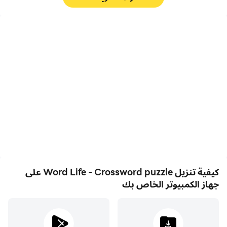
FPS عالية
مسجل الفيديو
مع دعم FPS العالي، أصبحت
التقط أداءك وعملية اللعب
رسومات الألعاب في Word
بسهولة في Word Life -
Life - Crossword puzzle
Crossword puzzle، مما
أكثر سلاسة، كما أصبحت
يساعد في التعلم وتحسين
الإجراءات أكثر سلاسة، مما يعزز
تقنيات القيادة، أو مشاركة
التجربة البصرية والانغماس في
تجارب الألعاب والإنجازات مع
لعبة Word Life -
لاعبين آخرين.
Crossword puzzle.
كيفية تنزيل Word Life - Crossword puzzle على
جهاز الكمبيوتر الخاص بك