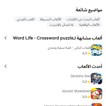
مواضيع شائعة
ألعاب البحث عن الكلمات
الألعاب البسيطة
اللعب الفردي
الألعاب الواقعية
بلا اتصال بالإنترنت
ألعاب مشابهة لـWord Life - Crossword puzzle
ames
كلمات كراش - لعبة تسلية وتحدي
4.0
أحدث الألعاب
ames
Dynasty Soul
5.0
Jocard: Showdown
5.0