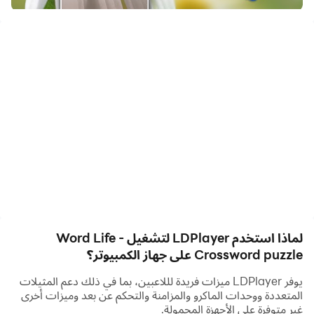
بالفعل. انضم إليهم اليوم!
Word Life هي لعبة كلمات متقاطعة وجناس نقي. قم
بتوصيل الحروف لتهجئة الكلمات وتوسيع مفرداتك! يسمى
تدريب عقلك اليومي الآن Word Life.
سيحب عشاق الألعاب الكلاسيكية مثل Scrabble Word
Life. ابحث عن الكلمات وأنت تلعب بمفردك أو مع الأصدقاء!
يمكنك حل الكلمات المتقاطعة الخاصة بك أينما كنت.
يحتوي Word Life أيضًا على العديد من الأحداث الخاصة
الجذابة التي ستحبها ، مثل Daily Puzzles و Trivia و
Tournlies و Grammar Challenges و Feed Katie
لماذا استخدم LDPlayer لتشغيل Word Life -
event. كاتي هي قطة لطيفة تأكل ملفات تعريف الارتباط!
Crossword puzzle على جهاز الكمبيوتر؟
ميزات Word Life:
يوفر LDPlayer ميزات فريدة لللاعبين، بما في ذلك دعم المثيلات
&ثور؛ افتح آلاف المستويات: اتصال كلمات بلا حدود!
المتعددة ووحدات الماكرو والمزامنة والتحكم عن بعد وميزات أخرى
غير متوفرة على الأجهزة المحمولة.
&ثور؛ تدريب عقلي يومي: تحديات نحوية جديدة وألغاز يومية