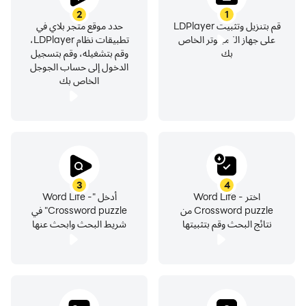
2
1
قم بتنزيل وتثبيت LDPlayer
حدد موقع متجر بلاي في
على جهاز الكمبيوتر الخاص
تطبيقات نظام LDPlayer،
بك
وقم بتشغيله، وقم بتسجيل
الدخول إلى حساب الجوجل
الخاص بك
3
4
اختر Word Life -
أدخل "Word Life -
Crossword puzzle من
Crossword puzzle" في
نتائج البحث وقم بتثبيتها
شريط البحث وابحث عنها