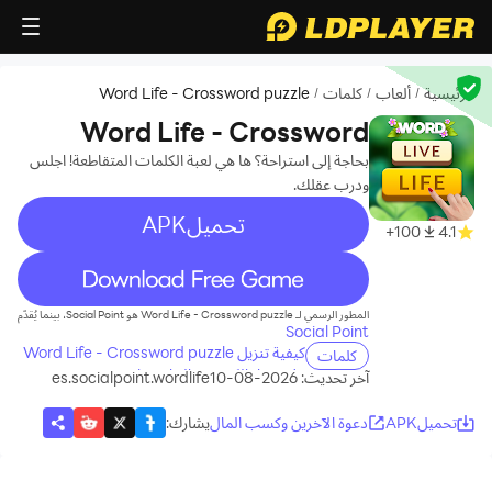
الرئيسية
ألعاب
كلمات
Word Life - Crossword puzzle
/
/
/
Word Life - Crossword
puzzle
بحاجة إلى استراحة؟ ها هي لعبة الكلمات المتقاطعة! اجلس
ودرب عقلك.
تحميلAPK
100+
4.1
recommend
المطور الرسمي لـ Word Life - Crossword puzzle هو Social Point، بينما يُقدّم
Social Point
كيفية تنزيل Word Life - Crossword puzzle
كلمات
على جهاز الكمبيوتر الخاص بك
آخر تحديث: 2026-08-10
es.socialpoint.wordlife
تحميلAPK
دعوة الآخرين وكسب المال
يشارك
: