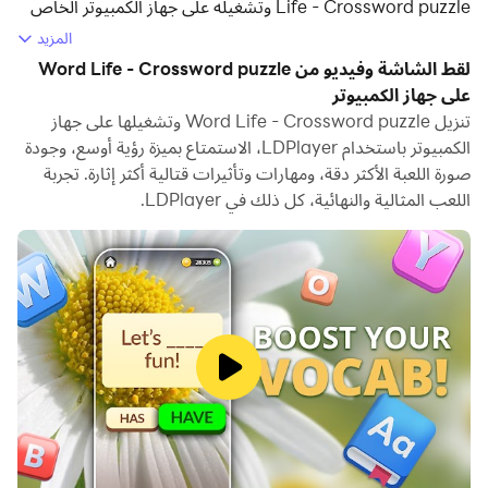
Life - Crossword puzzle وتشغيله على جهاز الكمبيوتر الخاص
بك.
المزيد
لقط الشاشة وفيديو من Word Life - Crossword puzzle
تشغيل Word Life - Crossword puzzle على جهاز الكمبيوتر،
على جهاز الكمبيوتر
يمكنك التصفح بوضوح على شاشة كبيرة، كما أن التحكم في
تنزيل Word Life - Crossword puzzle وتشغيلها على جهاز
التطبيقات باستخدام الماوس ولوحة المفاتيح أسرع بكثير من لمس
الكمبيوتر باستخدام LDPlayer، الاستمتاع بميزة رؤية أوسع، وجودة
الشاشة، ولن داعي للقلق أبدًا بشأن قوة جهازك.
صورة اللعبة الأكثر دقة، ومهارات وتأثيرات قتالية أكثر إثارة. تجربة
اللعب المثالية والنهائية، كل ذلك في LDPlayer.
بفضل ميزات المثيلات المتعددة والمزامنة، يمكنك أيضًا تشغيل
تطبيقات وحسابات متعددة على جهاز الكمبيوتر الخاص بك.
تعمل وظيفة نقل الملفات بين المحاكي والكمبيوتر على تسهيل
مشاركة الصور ومقاطع الفيديو والملفات.
قم بتنزيل Word Life - Crossword puzzle وتشغيله على جهاز
الكمبيوتر الآن واستمتع بالشاشة الكبيرة وجودة الصورة عالية
الوضوح لإصدار الكمبيوتر الشخصي!
يحب مجتمع كبير من اللاعبين لعبة الكلمات المتقاطعة هذه