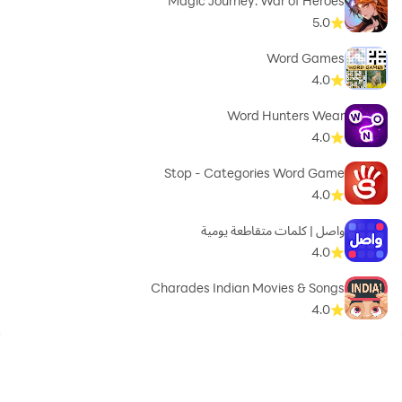
Magic Journey: War of Heroes
5.0
Word Games
4.0
Word Hunters Wear
4.0
Stop - Categories Word Game
4.0
واصل | كلمات متقاطعة يومية
4.0
Charades Indian Movies & Songs
4.0