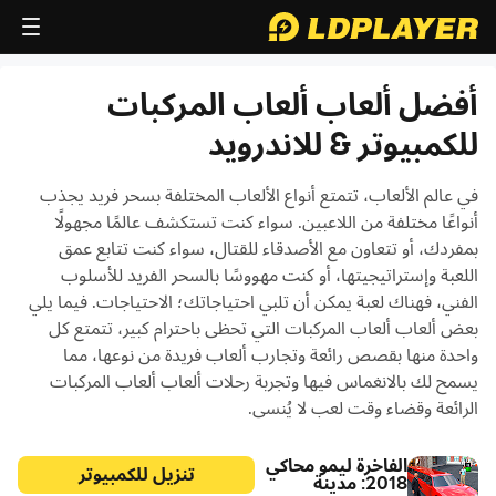
أفضل ألعاب ألعاب المركبات
للكمبيوتر & للاندرويد
في عالم الألعاب، تتمتع أنواع الألعاب المختلفة بسحر فريد يجذب
أنواعًا مختلفة من اللاعبين. سواء كنت تستكشف عالمًا مجهولًا
بمفردك، أو تتعاون مع الأصدقاء للقتال، سواء كنت تتابع عمق
اللعبة وإستراتيجيتها، أو كنت مهووسًا بالسحر الفريد للأسلوب
الفني، فهناك لعبة يمكن أن تلبي احتياجاتك؛ الاحتياجات. فيما يلي
بعض ألعاب ألعاب المركبات التي تحظى باحترام كبير، تتمتع كل
واحدة منها بقصص رائعة وتجارب ألعاب فريدة من نوعها، مما
يسمح لك بالانغماس فيها وتجربة رحلات ألعاب ألعاب المركبات
الرائعة وقضاء وقت لعب لا يُنسى.
الفاخرة ليمو محاكي
تنزيل للكمبيوتر
2018: مدينة