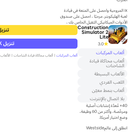
وسالزبورغ وإنسبروك
ix المروحية واحصل على المتعة في قيادة
وجبال الألب والمناظر
لعبة الهليكوبتر. مرحبًا ، احصل على صندوق
الطبيعية الخلابة
الأدوات الميكانيكي الثقيل الخاص بك ،
وكلاغنفورت وغراتس!
Construction
وشمر عن سواعدك وأصلح مروحيات
العب محاكي الشاحنات
تنزيل
Simulator 2
الجيش والطائرات الحربية المعيبة. أنت
هذا، واكسب المال، واشترِ
Lite
ترتدي زيا أخضر وتنتمي إلى الجيش.
شاحنات جديدة وترقيات،
تنزيل APK للاندرويد
3.0
واستكشف عالم النقل
لذا اختر أدواتك ، ومفك البراغي ، ومفتاح
ألعاب المركبات
بالشاحنات!
ألعاب المركبات
|
ألعاب محاكاة قيادة الشاحنات
|
الألعاب
الربط وابدأ العمل على طائرة هليكوبتر تابعة
كن ملك الطريق من خلال
ألعاب محاكاة قيادة
للجيش الأمريكي مثل ميكانيكي سريع. قم
لعب Truck Simulator
الشاحنات
بإصلاح خدوش الجسم وقم بلحام الأجزاء
Austria!
الألعاب البسيطة
المكسورة. تقديم خدمة الغسيل لطائرات
الهليكوبتر التابعة للقوات الجوية التي عادت
اللعب الفردي
شاحنات حقيقية
من طريق طويل في المعركة وهي في وضع
يتميز
ألعاب بنمط معيّن
فاسد تمامًا. قم بتلو
بلا اتصال بالإنترنت
40+ مُعدّة إنشاءات أصلية
ومرخّصة، وأكثر من 60 وظيفة،
وضع اختيار أمريكا.
انطلق إلى عالمWestside