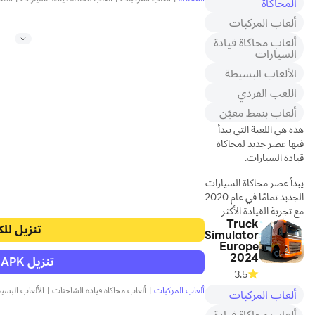
المحاكاة
يميز هذا النوع من الألعاب. تم تطوير لعبة
Coach Bus Driving 2024 مع الاهتمام
يوفر محاكي شاحنة البضائع
ألعاب المركبات
الدقيق بالتفاصيل وفهم الفروق الدقيقة في
هذا مسارات صعبة، مما
ألعاب محاكاة قيادة
قيادة الحافلة، حيث تأخذ اللاعبين في رحلة
يسمح لك بإظهار خبرتك في
السيارات
مبهجة عبر الطرق الجبلية الوعرة في لعبة
القيادة في شا
الألعاب البسيطة
اللعب الفردي
ألعاب بنمط معيّن
هذه هي اللعبة التي يبدأ
فيها عصر جديد لمحاكاة
قيادة السيارات.
يبدأ عصر محاكاة السيارات
الجديد تمامًا في عام 2020
مع تجربة القيادة الأكثر
Truck
واقعية ورسومات البيئة
تنزيل للك
Simulator
الرائعة ذات التفاصيل
Europe
العالية. توفر لك لعبة
2024
تنزيل APK للاندرويد
Exotic Car Driving
3.5
Simulator خريطة واسعة
ألعاب المركبات
|
ألعاب محاكاة قيادة الشاحنات
|
الألعاب البسي
ألعاب المركبات
للعالم المفتوح لقيادة أكثر
السيارات غرابة مع
ألعاب محاكاة قيادة