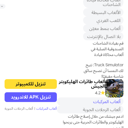
الاهتمام الشديد
الشاحنات
بالتفاصيل وميزات
الألعاب البسيطة
التخصيص غير المحدودة.
اللعب الفردي
أرقى السيارات
ألعاب بنمط معيّن
اجمع أكثر من 30 سيارة
بلا اتصال بالإنترنت
مفصلة مع تجربة قيادة
قم بقيادة الشاحنات
مختلفة عليها جميعًا. لن
الصندوقية الصلبة في
تشعر بالملل أبدًا من رؤية
ألعاب محاكاة قيادة
الرسومات الجذابة لكل
الشاحنات الأوروبية
سيارة من هذه السيارات.
Truck Simulator: تتيح
الحقيقية 2024
افتح العدد الذي تريده وابدأ
لك النمسا أن تصبح سائق
تشغيل المحرك.
شاحنة حقيقيًا!
ألعاب طائرات الهليكوبتر
تتميز هذه المحاكاة
قم بتخصيص كل جانب
تنزيل للكمبيوتر
الجيش
الواقعية لقيادة الشاحنات
من
4.2
بشاحنات أوروبية مع
تنزيل APK للاندرويد
تخصيصات مرئية، وتوفر
ألعاب المركبات
تجربة قيادة مثيرة
ألعاب المركبات
|
ألعاب الرحلات الجوية
ألعاب الرحلات الجوية
ستجعلك تشعر وكأنك
تقود شاحنات حقيقية.
ادعم جيشك من خلال إصلاح طائرات
سافر عبر المدن النمساوية
الهليكوبتر والطائرات الحربية حتى يربحوا
الحرب
الحقيقية مثل فيينا ولينز