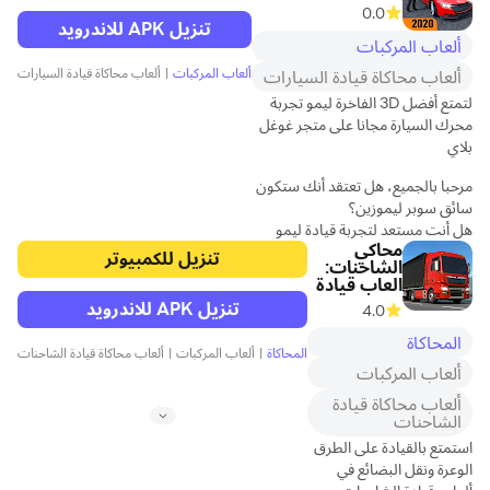
0.0
تنزيل APK للاندرويد
ألعاب المركبات
ألعاب المركبات
|
ألعاب محاكاة قيادة السيارات
ألعاب محاكاة قيادة السيارات
لتمتع أفضل 3D الفاخرة ليمو تجربة
محرك السيارة مجانا على متجر غوغل
بلاي
مرحبا بالجميع، هل تعتقد أنك ستكون
سائق سوبر ليموزين؟
هل أنت مستعد لتجربة قيادة ليمو
محاكي
الحقيقية! ألعاب تريند الحديثة يجلب
تنزيل للكمبيوتر
الشاحنات:
لعبة لا يصدق لعشاق سيارة ليموزين
العاب قيادة
وعشاق السيارات.من خلال اللعب
تنزيل APK للاندرويد
4.0
2020 ليموزين محاكي، يمكنك
السيطرة على ليموزين الملكي والفاخرة
المحاكاة
المحاكاة
|
ألعاب المركبات
|
ألعاب محاكاة قيادة الشاحنات
على الطرق من مدينة العاصمة، حيث
ألعاب المركبات
جميع عيون المصيد لك.
ألعاب محاكاة قيادة
محاكاة القيادة ليموزين لا يصدق
الشاحنات
2020 هو هنا بالنسبة لك حيث
استمتع بالقيادة على الطرق
قدرات القيادة وقوف السيارات
الوعرة ونقل البضائع في
الخاصة بك هي تحت اختبار