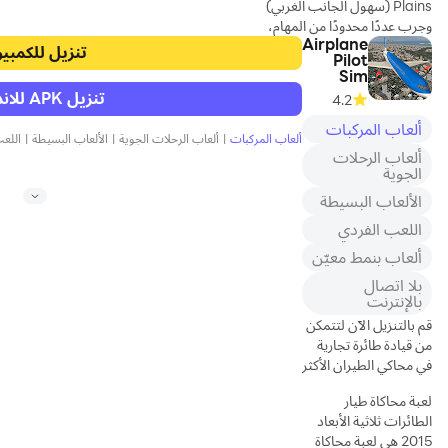
Plains (سهول الجانب الغربي)
وجرب عددًا محدودًا من المهام،
Airplane
كلها مجانًا مع Construction
تنزيل للكمبيو
Pilot
Simulator 2. هل تريد تجربة
Sim
المزيد؟ قم إذًا بإلغاء قفل
تنزيل APK للاندرويد
4.2
الإصدار الكامل من المتجر Lite
داخل اللعبة!
ألعاب المركبات
ألعاب المركبات
|
ألعاب الرحلات الجوية
|
الألعاب البسيطة
|
اللع
ألعاب الرحلات
------------------------
الجوية
الألعاب البسيطة
يمكنك في لعبة
Construction Simulator 2
اللعب الفردي
Lite، تأسيس شركة الإنشاءات
ألعاب بنمط معيّن
الخاصة بك وقيادة 40+ مركبة
بلا اتصال
إنشاءات مرخّصة من ماركات
بالإنترنت
Caterpillar وLiebherr
قم بالتنزيل الآن لتتمكن
وPalfinger وBell وSTILL
من قيادة طائرة تجارية
وMack Trucksو Meiller
في محاكي الطيران الأكثر
KipperوATLAS
واقعية!
وKenworth. تعمّق كما تشاء
لعبة محاكاة طيار
في هذا الإصدار المكمّل للعبة
الطائرات ثلاثية الأبعاد
Construction
2015 هي لعبة محاكاة