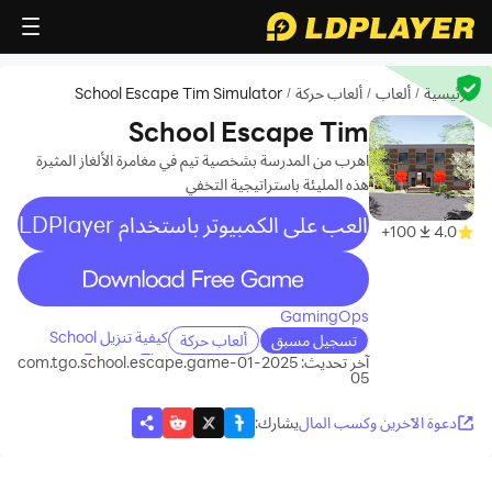
الرئيسية
ألعاب
ألعاب حركة
School Escape Tim Simulator
/
/
/
School Escape Tim
Simulator
اهرب من المدرسة بشخصية تيم في مغامرة الألغاز المثيرة
هذه المليئة باستراتيجية التخفي
العب على الكمبيوتر باستخدام LDPlayer
100+
4.0
recommend
GamingOps
كيفية تنزيل School
تسجيل مسبق
ألعاب حركة
Escape Tim
آخر تحديث: 2025-01-
com.tgo.school.escape.game
05
Simulator على جهاز
الكمبيوتر الخاص بك
دعوة الآخرين وكسب المال
يشارك
: