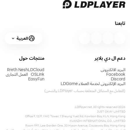
تابعنا
العربية
دعم ال دي بلاير
منتجات
حول
البريد الالكتروني
LDCloud
Rreth Nesh
Facebook
OSLink
العمل التجاري
EasyFun
Discord
البريد الإلكتروني لخدمة العملاء LDGame
(التعامل مع المشاكل المتعلقة بحساب LDPlayer والشحن)
2026 LDPlayer.net. All rights reserved.
JUST OKAY LIMITED
Office F, 12/F, YHC Tower, 1 Sheung Yuet Rd, Kowloon Bay, KLN, Hong Kong
XUANZHI INTERNATIONAL CO., LIMITED
Room 1911, Lee Garden One, 33 Hysan Avenue, Causeway Bay, Hong Kong