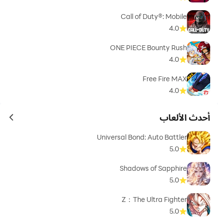
Call of Duty®: Mobile
4.0
ONE PIECE Bounty Rush
4.0
Free Fire MAX
4.0
أحدث الألعاب
ames
Universal Bond: Auto Battler
5.0
Shadows of Sapphire
5.0
Z：The Ultra Fighter
5.0