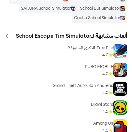
SAKURA School Simulator
School Bus Simulator
Gacha School Simulator
ألعاب مشابهة لـSchool Escape Tim Simulator
ames
Free Fire: الذكرى السنوية 9
4.0
PUBG MOBILE
4.0
Grand Theft Auto: San Andreas
4.0
Brawl Stars
4.0
Among Us
4.0